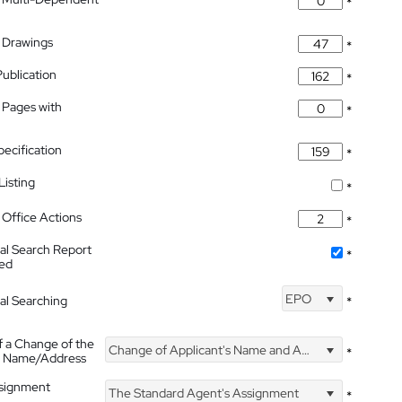
*
 Drawings
*
Publication
*
 Pages with
*
pecification
*
isting
*
Office Actions
*
nal Search Report
*
hed
EPO
nal Searching
*
f a Change of the
Change of Applicant's Name and Address
*
's Name/Address
ssignment
The Standard Agent's Assignment
*