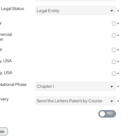
 Legal Status
Legal Entity
*
y
*
ercial
*
on
ty
*
ty, USA
*
ty, USA
*
 National Phase
Chapter I
*
ivery
Send the Letters Patent by Courier
*
ate