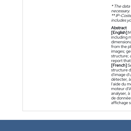
*
The data 
necessary.
**
IP-Coster
includes yo
Abstract
[English]
M
including m
dimensional
from the pl
images; ge
structure; 
report that
[French]
S
structure 
d'image d'
détecter, à
l'aide du m
moteur d'IA
analyser, à
de données,
affichage s