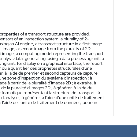
properties of a transport structure are provided,
nsors of an inspection system, a plurality of 2-
ing an AI engine, a transport structure in a first image
st image, a second image from the plurality of 2D
nd image, a computing model representing the transport
alysis data; generating, using a data processing unit, a
ing unit, for display on a graphical interface, the report.
ou à quantifier des propriétés structurales d'une
, à l'aide de premier et second capteurs de capture
une zone d'inspection du système d'inspection ; à
 à partir de la pluralité d'images 2D ; à extraire, à
e la pluralité d'images 2D ; à générer, à l'aide du
nformatique représentant la structure de transport ; à
d'analyse ; à générer, à l'aide d'une unité de traitement
à l'aide de l'unité de traitement de données, pour un