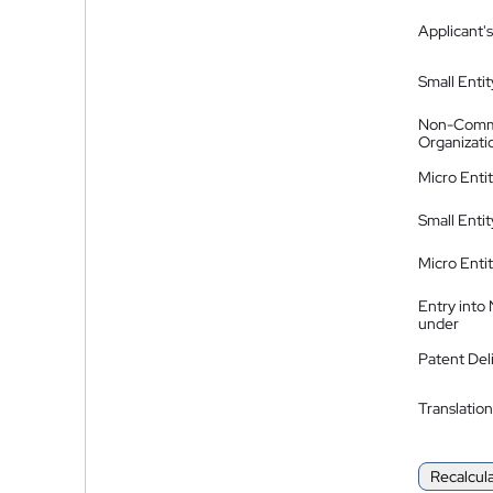
Applicant's
Small Entit
Non-Comm
Organizati
Micro Enti
Small Enti
Micro Enti
Entry into
under
Patent Del
Translation
Recalcul