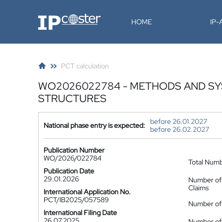
IP-Coster
HOME
IP
PCT calculation
WO2026022784 - METHODS AND SY
STRUCTURES
before 26.01.2027
National phase entry is expected:
before 26.02.2027
Publication Number
WO/2026/022784
Total Num
Publication Date
29.01.2026
Number of
Claims
International Application No.
PCT/IB2025/057589
Number of 
International Filing Date
26.07.2025
Number of