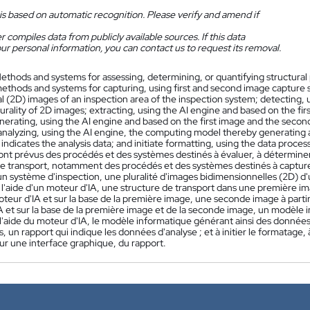
is based on automatic recognition. Please verify and amend if
 compiles data from publicly available sources. If this data
ur personal information, you can contact us to request its removal.
ethods and systems for assessing, determining, or quantifying structural 
ethods and systems for capturing, using first and second image capture se
 (2D) images of an inspection area of the inspection system; detecting, us
urality of 2D images; extracting, using the AI engine and based on the fir
nerating, using the AI engine and based on the first image and the seco
analyzing, using the AI engine, the computing model thereby generating an
 indicates the analysis data; and initiate formatting, using the data process
ont prévus des procédés et des systèmes destinés à évaluer, à déterminer 
de transport, notamment des procédés et des systèmes destinés à capturer
un système d'inspection, une pluralité d'images bidimensionnelles (2D) d'
 l'aide d'un moteur d'IA, une structure de transport dans une première image
oteur d'IA et sur la base de la première image, une seconde image à partir d
 et sur la base de la première image et de la seconde image, un modèle i
 l'aide du moteur d'IA, le modèle informatique générant ainsi des données 
 un rapport qui indique les données d'analyse ; et à initier le formatage, 
ur une interface graphique, du rapport.