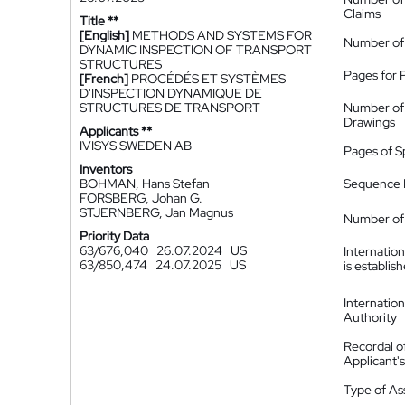
Claims
Title **
[English]
METHODS AND SYSTEMS FOR
Number of
DYNAMIC INSPECTION OF TRANSPORT
STRUCTURES
Pages for 
[French]
PROCÉDÉS ET SYSTÈMES
D'INSPECTION DYNAMIQUE DE
STRUCTURES DE TRANSPORT
Number of
Drawings
Applicants **
IVISYS SWEDEN AB
Pages of S
Inventors
BOHMAN, Hans Stefan
Sequence L
FORSBERG, Johan G.
STJERNBERG, Jan Magnus
Number of 
Priority Data
63/676,040
26.07.2024
US
Internatio
63/850,474
24.07.2025
US
is establis
Internatio
Authority
Recordal o
Applicant
Type of A