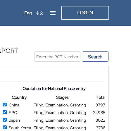
LOG IN
Eng
中文
SPORT
Search
Quotation for National Phase entry
Country
Stages
Total
China
Filing, Examination, Granting
3797
EPO
Filing, Examination, Granting
24985
Japan
Filing, Examination, Granting
3022
South Korea
Filing, Examination, Granting
3738