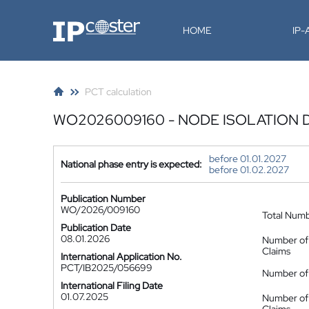
IP-Coster
HOME
IP
PCT calculation
WO2026009160 - NODE ISOLATION 
before 01.01.2027
National phase entry is expected:
before 01.02.2027
Publication Number
WO/2026/009160
Total Num
Publication Date
08.01.2026
Number of
Claims
International Application No.
PCT/IB2025/056699
Number of 
International Filing Date
01.07.2025
Number of