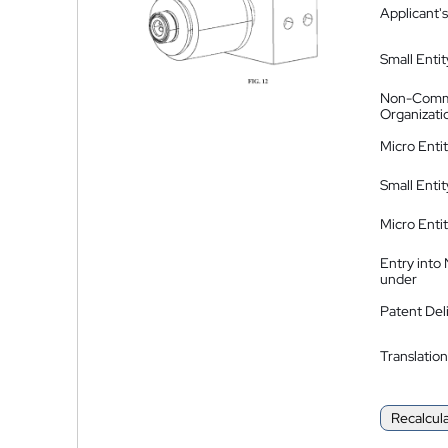
Applicant's
Small Entit
Non-Comm
Organizati
Micro Enti
Small Enti
Micro Enti
Entry into
under
Patent Del
Translation
Recalcul