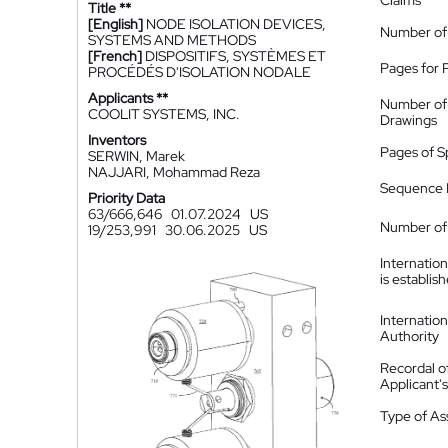
Claims
Title **
[English]
NODE ISOLATION DEVICES,
Number of
SYSTEMS AND METHODS
[French]
DISPOSITIFS, SYSTÈMES ET
Pages for 
PROCÉDÉS D'ISOLATION NODALE
Applicants **
Number of
COOLIT SYSTEMS, INC.
Drawings
Inventors
Pages of S
SERWIN, Marek
NAJJARI, Mohammad Reza
Sequence L
Priority Data
63/666,646
01.07.2024
US
Number of 
19/253,991
30.06.2025
US
Internatio
is establis
Internatio
Authority
Recordal o
Applicant
Type of A