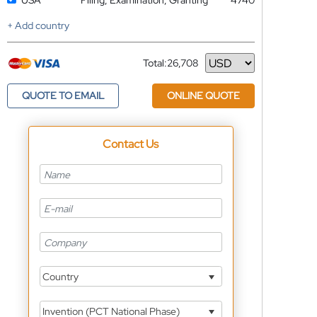
USA
Filing, Examination, Granting
4740
+ Add country
Total:
26,708
Currency
QUOTE TO EMAIL
ONLINE QUOTE
Contact Us
Country
Invention (PCT National Phase)