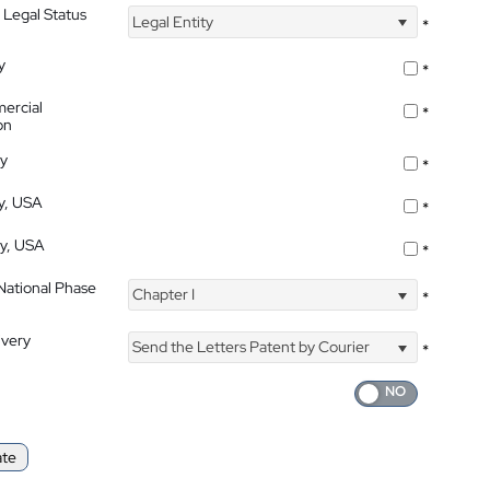
 Legal Status
Legal Entity
*
y
*
ercial
*
on
ty
*
ty, USA
*
ty, USA
*
 National Phase
Chapter I
*
ivery
Send the Letters Patent by Courier
*
ate