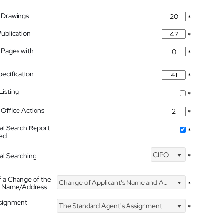
 Drawings
*
Publication
*
 Pages with
*
pecification
*
isting
*
Office Actions
*
nal Search Report
*
hed
CIPO
nal Searching
*
f a Change of the
Change of Applicant's Name and Address
*
's Name/Address
ssignment
The Standard Agent's Assignment
*