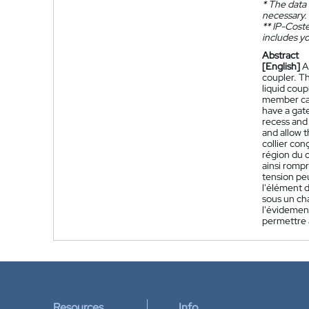
*
The data 
necessary.
**
IP-Coster
includes yo
Abstract
[English]
A
coupler. T
liquid coup
member can
have a gat
recess and 
and allow t
collier con
région du c
ainsi rompr
tension peu
l'élément d
sous un ch
l'évidement
permettre à
Resources
Info