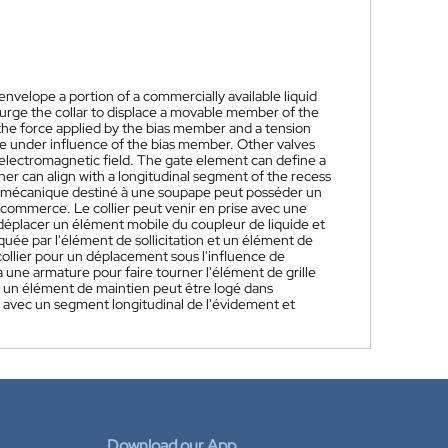
envelope a portion of a commercially available liquid
 urge the collar to displace a movable member of the
t the force applied by the bias member and a tension
ve under influence of the bias member. Other valves
electromagnetic field. The gate element can define a
iner can align with a longitudinal segment of the recess
omécanique destiné à une soupape peut posséder un
 commerce. Le collier peut venir en prise avec une
à déplacer un élément mobile du coupleur de liquide et
iquée par l'élément de sollicitation et un élément de
e collier pour un déplacement sous l'influence de
à une armature pour faire tourner l'élément de grille
 un élément de maintien peut être logé dans
er avec un segment longitudinal de l'évidement et
Download our App