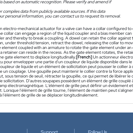
is based on automatic recognition. Please verify and amend if
 compiles data from publicly available sources. If this data
ur personal information, you can contact us to request its removal.
n electro-mechanical actuator for a valve can have a collar configured to 
he collar can engage a region of the liquid coupler and a bias member can
ler and thereby to break a coupling. A dowel can retain the collar agains
, under threshold tension, retract the dowel, releasing the collar to mo
e element coupled with an armature to rotate the gate element under an 
a retainer can reside in the recess. As the gate element rotates, the reta
he gate element to displace longitudinally.
[French]
Un actionneur électr
çu pour envelopper une partie d'un coupleur de liquide disponible dans le
oupleur de liquide et un élément de sollicitation peut pousser le collier 
e un couplage. Une goupille peut maintenir le collier contre la force appl
t, sous tension de seuil, rétracter la goupille, ce qui permet de libérer l
e sollicitation. D'autres soupapes possèdent un élément de grille couplé 
amp électromagnétique. L'élément de grille peut définir un évidement et
. Lorsque l'élément de grille tourne, l'élément de maintien peut s'align
 l'élément de grille de se déplacer longitudinalement.
Support
Follow Us