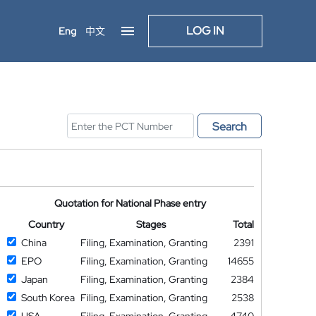
LOG IN
Eng
中文
Search
Quotation for National Phase entry
Country
Stages
Total
China
Filing, Examination, Granting
2391
EPO
Filing, Examination, Granting
14655
Japan
Filing, Examination, Granting
2384
South Korea
Filing, Examination, Granting
2538