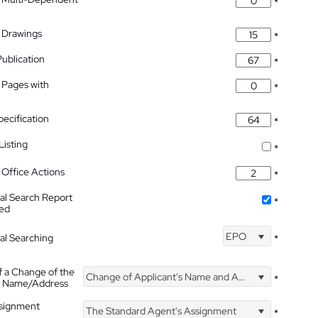
*
 Drawings
*
Publication
*
 Pages with
*
pecification
*
isting
*
Office Actions
*
nal Search Report
*
hed
EPO
nal Searching
*
f a Change of the
Change of Applicant's Name and Address
*
's Name/Address
ssignment
The Standard Agent's Assignment
*