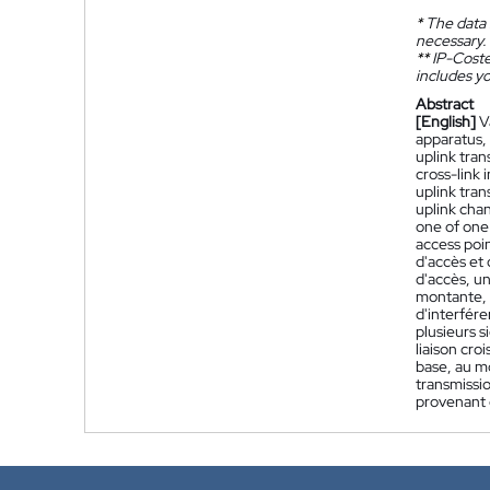
*
The data 
necessary.
**
IP-Coster
includes yo
Abstract
[English]
V
apparatus,
uplink tra
cross-link 
uplink tran
uplink chan
one of one
access poin
d'accès et 
d'accès, u
montante, 
d'interfére
plusieurs 
liaison cro
base, au m
transmissi
provenant d