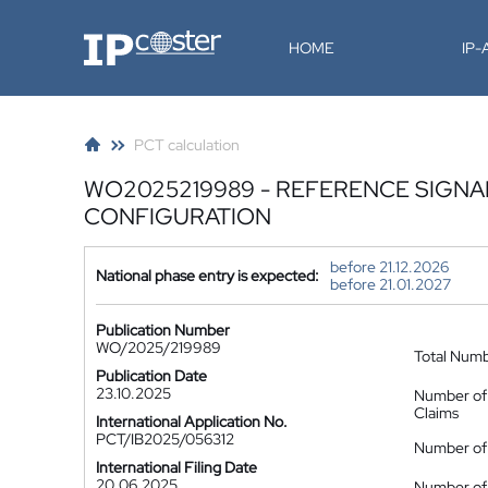
IP-Coster
HOME
IP
PCT calculation
WO2025219989 - REFERENCE SIGNA
CONFIGURATION
before 21.12.2026
National phase entry is expected:
before 21.01.2027
Publication Number
WO/2025/219989
Total Num
Publication Date
23.10.2025
Number of
Claims
International Application No.
PCT/IB2025/056312
Number of 
International Filing Date
20.06.2025
Number of