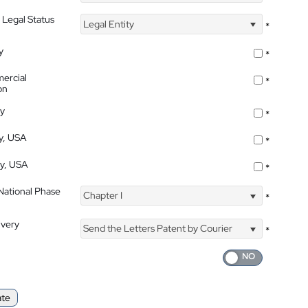
 Legal Status
Legal Entity
*
y
*
ercial
*
on
ty
*
ty, USA
*
ty, USA
*
 National Phase
Chapter I
*
ivery
Send the Letters Patent by Courier
*
ate