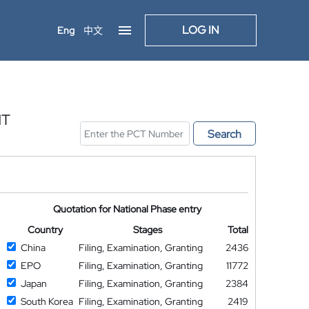
LOG IN
Eng
中文
NT
Search
Quotation for National Phase entry
Country
Stages
Total
China
Filing, Examination, Granting
2436
EPO
Filing, Examination, Granting
11772
Japan
Filing, Examination, Granting
2384
South Korea
Filing, Examination, Granting
2419