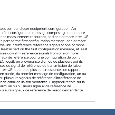
access point and user equipment configuration. An
 a first configuration message comprising one or more
ference measurement resources, and one or more inter-UE
 in part on the first configuration message, one or more
oss-link interference reference signals or one or more
east in part on the first configuration message, at least
more downlink reference signals from one or more
gnaux de référence pour une configuration de point
UE), reçoit, en provenance d'un ou de plusieurs points
es de signal de référence de transmission de liaison
inter-UE, et une ou plusieurs ressources de rapport
ns en partie, du premier message de configuration, un ou
ou plusieurs signaux de référence d'interférence de
 de canal de liaison montante. L'appareil reçoit, sur la
parmi un ou plusieurs signaux de référence de
lusieurs signaux de référence de liaison descendante