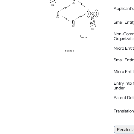
Applicant's
Small Entit
Non-Comm
Organizati
Micro Enti
Small Enti
Micro Enti
Entry into
under
Patent Del
Translation
Recalcul