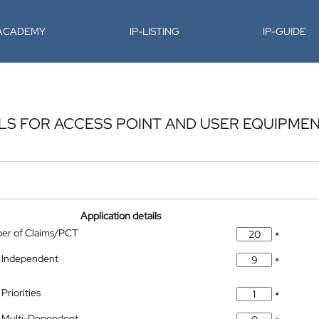
-ACADEMY
IP-LISTING
IP-GUIDE
LS FOR ACCESS POINT AND USER EQUIPME
Application details
ber of Claims/PCT
*
 Independent
*
Priorities
*
 Multi-Dependent