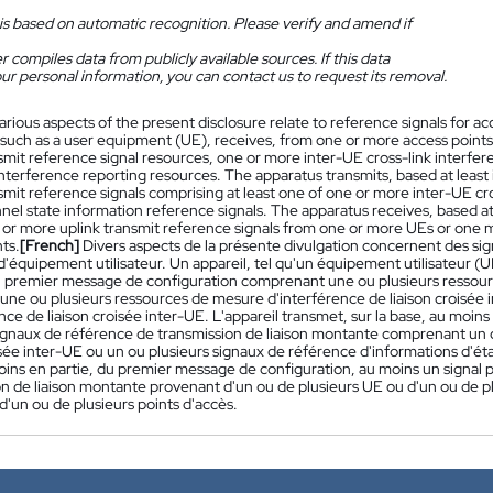
is based on automatic recognition. Please verify and amend if
 compiles data from publicly available sources. If this data
ur personal information, you can contact us to request its removal.
arious aspects of the present disclosure relate to reference signals for 
 such as a user equipment (UE), receives, from one or more access points
nsmit reference signal resources, one or more inter-UE cross-link inter
interference reporting resources. The apparatus transmits, based at least
smit reference signals comprising at least one of one or more inter-UE cr
nel state information reference signals. The apparatus receives, based at l
 or more uplink transmit reference signals from one or more UEs or one 
ts.
[French]
Divers aspects de la présente divulgation concernent des si
d'équipement utilisateur. Un appareil, tel qu'un équipement utilisateur (
n premier message de configuration comprenant une ou plusieurs ressourc
une ou plusieurs ressources de mesure d'interférence de liaison croisée 
nce de liaison croisée inter-UE. L'appareil transmet, sur la base, au moi
signaux de référence de transmission de liaison montante comprenant un 
isée inter-UE ou un ou plusieurs signaux de référence d'informations d'état
oins en partie, du premier message de configuration, au moins un signal 
on de liaison montante provenant d'un ou de plusieurs UE ou d'un ou de p
'un ou de plusieurs points d'accès.