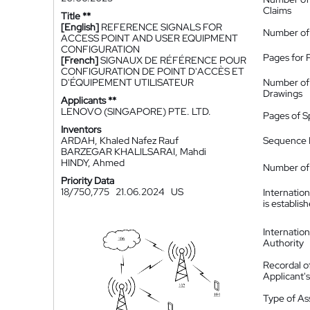
Claims
Title **
[English]
REFERENCE SIGNALS FOR
Number of
ACCESS POINT AND USER EQUIPMENT
CONFIGURATION
Pages for 
[French]
SIGNAUX DE RÉFÉRENCE POUR
CONFIGURATION DE POINT D'ACCÈS ET
D'ÉQUIPEMENT UTILISATEUR
Number of
Drawings
Applicants **
LENOVO (SINGAPORE) PTE. LTD.
Pages of S
Inventors
ARDAH, Khaled Nafez Rauf
Sequence L
BARZEGAR KHALILSARAI, Mahdi
HINDY, Ahmed
Number of 
Priority Data
18/750,775
21.06.2024
US
Internatio
is establis
Internatio
Authority
Recordal o
Applicant
Type of A