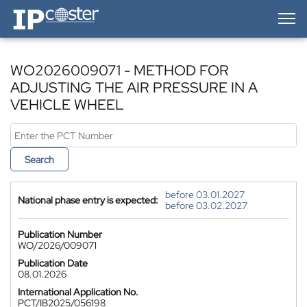
IP-Coster — Home
WO2026009071 - METHOD FOR
ADJUSTING THE AIR PRESSURE IN A
VEHICLE WHEEL
Search
before 03.01.2027
National phase entry is expected:
before 03.02.2027
Publication Number
WO/2026/009071
Publication Date
08.01.2026
International Application No.
PCT/IB2025/056198