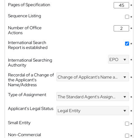
Pages of Specification
*
Sequence Listing
*
Number of Office
*
Actions
International Search
*
Report is established
EPO
International Searching
*
Authority
Recordal of a Change of
Change of Applicant's Name and Address
*
the Applicant's
Name/Address
Type of Assignment
The Standard Agent's Assignment
*
Applicant's Legal Status
Legal Entity
*
Small Entity
*
Non-Commercial
*