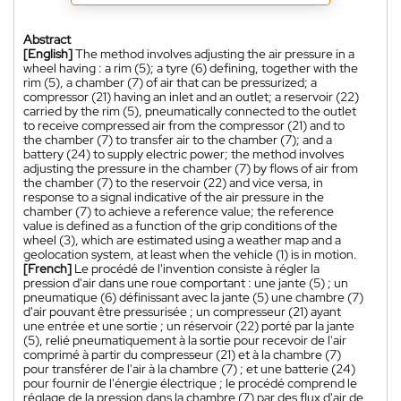
Abstract
[English]
The method involves adjusting the air pressure in a
wheel having : a rim (5); a tyre (6) defining, together with the
rim (5), a chamber (7) of air that can be pressurized; a
compressor (21) having an inlet and an outlet; a reservoir (22)
carried by the rim (5), pneumatically connected to the outlet
to receive compressed air from the compressor (21) and to
the chamber (7) to transfer air to the chamber (7); and a
battery (24) to supply electric power; the method involves
adjusting the pressure in the chamber (7) by flows of air from
the chamber (7) to the reservoir (22) and vice versa, in
response to a signal indicative of the air pressure in the
chamber (7) to achieve a reference value; the reference
value is defined as a function of the grip conditions of the
wheel (3), which are estimated using a weather map and a
geolocation system, at least when the vehicle (1) is in motion.
[French]
Le procédé de l'invention consiste à régler la
pression d'air dans une roue comportant : une jante (5) ; un
pneumatique (6) définissant avec la jante (5) une chambre (7)
d'air pouvant être pressurisée ; un compresseur (21) ayant
une entrée et une sortie ; un réservoir (22) porté par la jante
(5), relié pneumatiquement à la sortie pour recevoir de l'air
comprimé à partir du compresseur (21) et à la chambre (7)
pour transférer de l'air à la chambre (7) ; et une batterie (24)
pour fournir de l'énergie électrique ; le procédé comprend le
réglage de la pression dans la chambre (7) par des flux d'air de