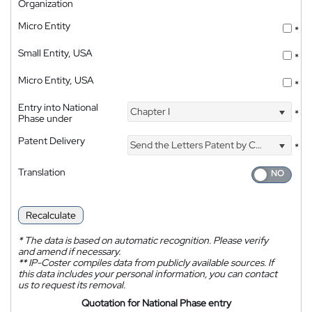
Organization
Micro Entity
*
Small Entity, USA
*
Micro Entity, USA
*
Entry into National
Chapter I
*
Phase under
Patent Delivery
Send the Letters Patent by Courier
*
Translation
Recalculate
*
The data is based on automatic recognition. Please verify
and amend if necessary.
**
IP-Coster compiles data from publicly available sources. If
this data includes your personal information, you can contact
us to request its removal.
Quotation for National Phase entry