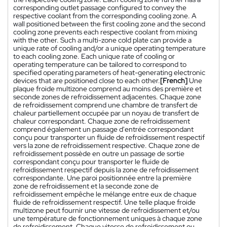
corresponding outlet passage configured to convey the
respective coolant from the corresponding cooling zone. A
wall positioned between the first cooling zone and the second
cooling zone prevents each respective coolant from mixing
with the other. Such a multi-zone cold plate can provide a
unique rate of cooling and/or a unique operating temperature
to each cooling zone. Each unique rate of cooling or
operating temperature can be tailored to correspond to
specified operating parameters of heat-generating electronic
devices that are positioned close to each other.
[French]
Une
plaque froide multizone comprend au moins des première et
seconde zones de refroidissement adjacentes. Chaque zone
de refroidissement comprend une chambre de transfert de
chaleur partiellement occupée par un noyau de transfert de
chaleur correspondant. Chaque zone de refroidissement
comprend également un passage d'entrée correspondant
conçu pour transporter un fluide de refroidissement respectif
vers la zone de refroidissement respective. Chaque zone de
refroidissement possède en outre un passage de sortie
correspondant conçu pour transporter le fluide de
refroidissement respectif depuis la zone de refroidissement
correspondante. Une paroi positionnée entre la première
zone de refroidissement et la seconde zone de
refroidissement empêche le mélange entre eux de chaque
fluide de refroidissement respectif. Une telle plaque froide
multizone peut fournir une vitesse de refroidissement et/ou
une température de fonctionnement uniques à chaque zone
de refroidissement. Chaque vitesse de refroidissement ou