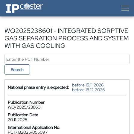
IP-Coster — Home
WO2025238601 - INTEGRATED SORPTIVE
GAS SEPARATION PROCESS AND SYSTEM
WITH GAS COOLING
Search
before 15.11.2026
National phase entry is expected:
before 15.12.2026
Publication Number
WO/2025/238601
Publication Date
20.11.2025
International Application No.
PCT/IB2025/055097