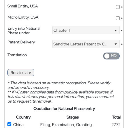
Small Entity, USA
*
Micro Entity, USA
*
Entry into National
Chapter I
*
Phase under
Patent Delivery
Send the Letters Patent by Courier
*
Translation
Recalculate
*
The data is based on automatic recognition. Please verify
and amend if necessary.
**
IP-Coster compiles data from publicly available sources. If
this data includes your personal information, you can contact
us to request its removal.
Quotation for National Phase entry
Country
Stages
Total
China
Filing, Examination, Granting
2772