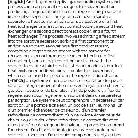
[English]
An integrated sorptive gas separation system and
process can use gas heat exchangers to recover heat for
producing a regeneration stream for regenerating a sorbent
in a sorptive separator. The system can have a sorptive
separator, a heat pump, a flash drum, at least one of a first
heat exchanger or a first direct contact cooler, a second heat
exchanger or a second direct contact cooler, and a fourth
heat exchanger. The process involves admitting a feed stream
into the sorptive separator, sorbing a first component on
and/or in a sorbent, recovering a first product stream,
contacting a regeneration stream with the sorbent for
recovering a second product stream enriched in the first
component, contacting a conditioning stream with the
sorbent to create a third product stream for admission into a
heat exchanger or direct contact cooler to recover heat,
which can be used for producing the regeneration stream.
[French]
Un système et un procédé de séparation de gaz de
sorption intégré peuvent utiliser des échangeurs de chaleur à
gaz pour récupérer de la chaleur afin de produire un flux de
régénération pour régénérer un sorbant dans un séparateur
par sorption. Le système peut comprendre un séparateur par
sorption, une pompe à chaleur, un pot de flash, au moins l'un
d'un premier échangeur de chaleur ou d'un premier
refroidisseur à contact direct, d'un deuxième échangeur de
chaleur ou d'un deuxième refroidisseur à contact direct et
d'un quatrième échangeur de chaleur. Le procédé comprend
l'admission d'un flux d'alimentation dans le séparateur par
sorption, la sorption d'un premier composant sur et/ou dans