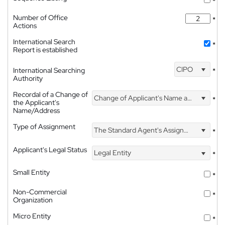
*
Number of Office
*
Actions
International Search
*
Report is established
CIPO
International Searching
*
Authority
Recordal of a Change of
Change of Applicant's Name and Address
*
the Applicant's
Name/Address
Type of Assignment
The Standard Agent's Assignment
*
Applicant's Legal Status
Legal Entity
*
Small Entity
*
Non-Commercial
*
Organization
Micro Entity
*