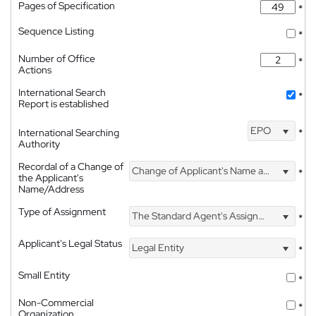
Pages of Specification
*
Sequence Listing
*
Number of Office
*
Actions
International Search
*
Report is established
EPO
International Searching
*
Authority
Recordal of a Change of
Change of Applicant's Name and Address
*
the Applicant's
Name/Address
Type of Assignment
The Standard Agent's Assignment
*
Applicant's Legal Status
Legal Entity
*
Small Entity
*
Non-Commercial
*
Organization