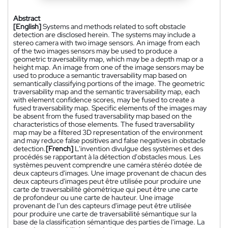
Abstract
[English]
Systems and methods related to soft obstacle
detection are disclosed herein. The systems may include a
stereo camera with two image sensors. An image from each
of the two images sensors may be used to produce a
geometric traversability map, which may be a depth map or a
height map. An image from one of the image sensors may be
used to produce a semantic traversability map based on
semantically classifying portions of the image. The geometric
traversability map and the semantic traversability map, each
with element confidence scores, may be fused to create a
fused traversability map. Specific elements of the images may
be absent from the fused traversability map based on the
characteristics of those elements. The fused traversability
map may be a filtered 3D representation of the environment
and may reduce false positives and false negatives in obstacle
detection.
[French]
L'invention divulgue des systèmes et des
procédés se rapportant à la détection d'obstacles mous. Les
systèmes peuvent comprendre une caméra stéréo dotée de
deux capteurs d'images. Une image provenant de chacun des
deux capteurs d'images peut être utilisée pour produire une
carte de traversabilité géométrique qui peut être une carte
de profondeur ou une carte de hauteur. Une image
provenant de l'un des capteurs d'image peut être utilisée
pour produire une carte de traversabilité sémantique sur la
base de la classification sémantique des parties de l'image. La