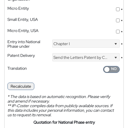
Micro Entity
*
Small Entity, USA
*
Micro Entity, USA
*
Entry into National
Chapter I
*
Phase under
Patent Delivery
Send the Letters Patent by Courier
*
Translation
Recalculate
*
The data is based on automatic recognition. Please verify
and amend if necessary.
**
IP-Coster compiles data from publicly available sources. If
this data includes your personal information, you can contact
us to request its removal.
Quotation for National Phase entry