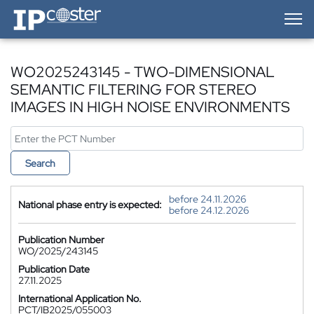
IP-Coster — Home
WO2025243145 - TWO-DIMENSIONAL
SEMANTIC FILTERING FOR STEREO
IMAGES IN HIGH NOISE ENVIRONMENTS
Search
before 24.11.2026
National phase entry is expected:
before 24.12.2026
Publication Number
WO/2025/243145
Publication Date
27.11.2025
International Application No.
PCT/IB2025/055003