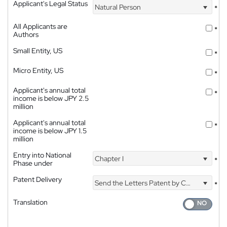
Applicant's Legal Status
Natural Person
*
All Applicants are
*
Authors
Small Entity, US
*
Micro Entity, US
*
Applicant's annual total
*
income is below JPY 2.5
million
Applicant's annual total
*
income is below JPY 1.5
million
Entry into National
Chapter I
*
Phase under
Patent Delivery
Send the Letters Patent by Courier
*
Translation