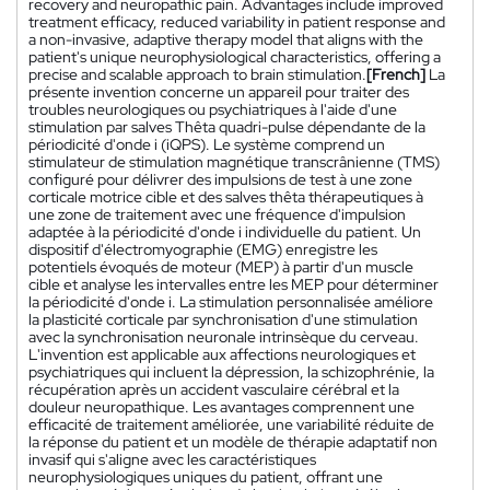
recovery and neuropathic pain. Advantages include improved
treatment efficacy, reduced variability in patient response and
a non-invasive, adaptive therapy model that aligns with the
patient's unique neurophysiological characteristics, offering a
precise and scalable approach to brain stimulation.
[French]
La
présente invention concerne un appareil pour traiter des
troubles neurologiques ou psychiatriques à l'aide d'une
stimulation par salves Thêta quadri-pulse dépendante de la
périodicité d'onde i (iQPS). Le système comprend un
stimulateur de stimulation magnétique transcrânienne (TMS)
configuré pour délivrer des impulsions de test à une zone
corticale motrice cible et des salves thêta thérapeutiques à
une zone de traitement avec une fréquence d'impulsion
adaptée à la périodicité d'onde i individuelle du patient. Un
dispositif d'électromyographie (EMG) enregistre les
potentiels évoqués de moteur (MEP) à partir d'un muscle
cible et analyse les intervalles entre les MEP pour déterminer
la périodicité d'onde i. La stimulation personnalisée améliore
la plasticité corticale par synchronisation d'une stimulation
avec la synchronisation neuronale intrinsèque du cerveau.
L'invention est applicable aux affections neurologiques et
psychiatriques qui incluent la dépression, la schizophrénie, la
récupération après un accident vasculaire cérébral et la
douleur neuropathique. Les avantages comprennent une
efficacité de traitement améliorée, une variabilité réduite de
la réponse du patient et un modèle de thérapie adaptatif non
invasif qui s'aligne avec les caractéristiques
neurophysiologiques uniques du patient, offrant une