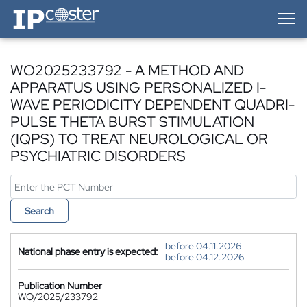
IP-Coster — Home
WO2025233792 - A METHOD AND
APPARATUS USING PERSONALIZED I-
WAVE PERIODICITY DEPENDENT QUADRI-
PULSE THETA BURST STIMULATION
(IQPS) TO TREAT NEUROLOGICAL OR
PSYCHIATRIC DISORDERS
Search
before 04.11.2026
National phase entry is expected:
before 04.12.2026
Publication Number
WO/2025/233792