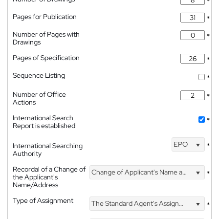
*
Pages for Publication
*
Number of Pages with
*
Drawings
Pages of Specification
*
Sequence Listing
*
Number of Office
*
Actions
International Search
*
Report is established
EPO
International Searching
*
Authority
Recordal of a Change of
Change of Applicant's Name and Address
*
the Applicant's
Name/Address
Type of Assignment
The Standard Agent's Assignment
*