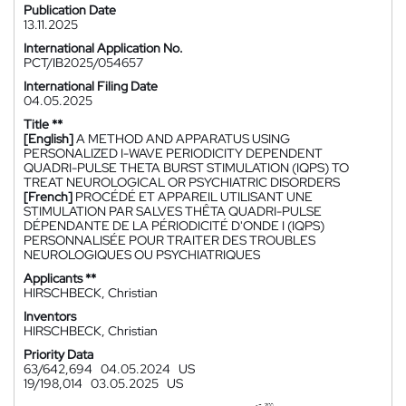
Publication Date
13.11.2025
International Application No.
PCT/IB2025/054657
International Filing Date
04.05.2025
Title **
[English]
A METHOD AND APPARATUS USING
PERSONALIZED I-WAVE PERIODICITY DEPENDENT
QUADRI-PULSE THETA BURST STIMULATION (IQPS) TO
TREAT NEUROLOGICAL OR PSYCHIATRIC DISORDERS
[French]
PROCÉDÉ ET APPAREIL UTILISANT UNE
STIMULATION PAR SALVES THÊTA QUADRI-PULSE
DÉPENDANTE DE LA PÉRIODICITÉ D'ONDE I (IQPS)
PERSONNALISÉE POUR TRAITER DES TROUBLES
NEUROLOGIQUES OU PSYCHIATRIQUES
Applicants **
HIRSCHBECK, Christian
Inventors
HIRSCHBECK, Christian
Priority Data
63/642,694
04.05.2024
US
19/198,014
03.05.2025
US