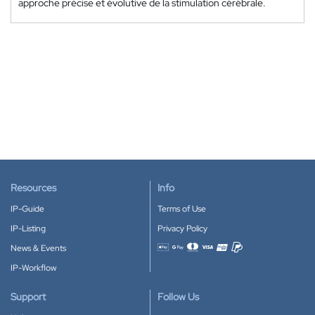
approche précise et évolutive de la stimulation cérébrale.
Resources
Info
IP-Guide
Terms of Use
IP-Listing
Privacy Policy
News & Events
Accepted payment methods
IP-Workflow
Support
Follow Us