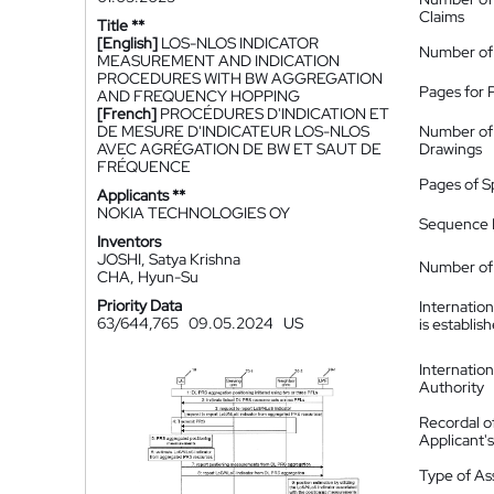
Claims
Title **
[English]
LOS-NLOS INDICATOR
Number of
MEASUREMENT AND INDICATION
PROCEDURES WITH BW AGGREGATION
Pages for 
AND FREQUENCY HOPPING
[French]
PROCÉDURES D'INDICATION ET
DE MESURE D'INDICATEUR LOS-NLOS
Number of
AVEC AGRÉGATION DE BW ET SAUT DE
Drawings
FRÉQUENCE
Pages of S
Applicants **
NOKIA TECHNOLOGIES OY
Sequence L
Inventors
JOSHI, Satya Krishna
Number of 
CHA, Hyun-Su
Priority Data
Internatio
63/644,765
09.05.2024
US
is establis
Internatio
Authority
Recordal o
Applicant
Type of A