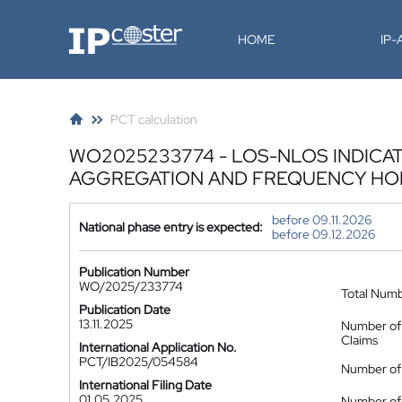
IP-Coster
HOME
IP
PCT calculation
WO2025233774 - LOS-NLOS INDIC
AGGREGATION AND FREQUENCY HO
before 09.11.2026
National phase entry is expected:
before 09.12.2026
Publication Number
WO/2025/233774
Total Num
Publication Date
13.11.2025
Number of
Claims
International Application No.
PCT/IB2025/054584
Number of 
International Filing Date
01.05.2025
Number of