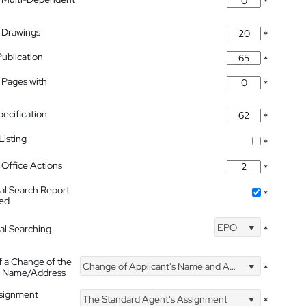
*
 Drawings
*
Publication
*
 Pages with
*
pecification
*
isting
*
Office Actions
*
nal Search Report
*
hed
EPO
nal Searching
*
f a Change of the
Change of Applicant's Name and Address
*
's Name/Address
ssignment
The Standard Agent's Assignment
*