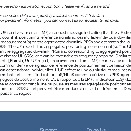
is based on automatic recognition. Please verify and amend if
 compiles data from publicly available sources. If this data
ur personal information, you can contact us to request its removal.
 UE receives, from an LMF, a request message indicating that the UE shou
 downlink positioning reference signals across multiple individual dow
g measurement(s) on the aggregated downlink PRSs and estimates the jo
RSs. The UE reports the aggregated positioning measurement(s). The UE 
om the aggregated downlink PRSs and corresponding to aggregated posit
d also for UL SRSs, and can be extended to frequency hopping. Similar t
nts.
[French]
Un UE reçoit, en provenance d'une LMF, un message de dem
ommun dérivé de signaux de référence de positionnement de liaison des
ison descendante individuelles. L'UE effectue une ou plusieurs mesures 
scendante et estime l'indicateur LoS/NLoS commun dérivé des PRS agrégés
régées de positionnement. L'UE rapporte, à la LMF, l'indicateur LoS/N
e et correspondant à une ou plusieurs mesures agrégées de positionnem
pour des SRS UL, et peuvent être étendues à un saut de fréquence. Des t
puissance reçues.
Support
Follow Us