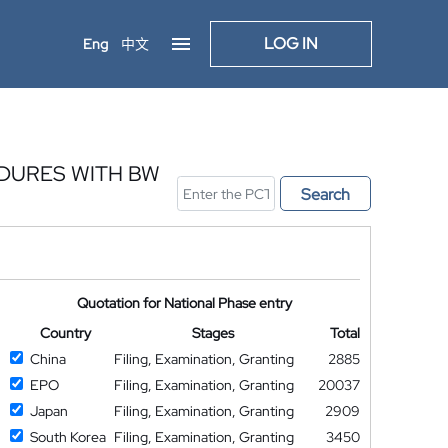
LOG IN
Eng
中文
DURES WITH BW
Search
Quotation for National Phase entry
Country
Stages
Total
China
Filing, Examination, Granting
2885
EPO
Filing, Examination, Granting
20037
Japan
Filing, Examination, Granting
2909
South Korea
Filing, Examination, Granting
3450