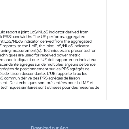
ld report a joint LoS/NLoS indicator derived from
nlink PRS bandwidths The UE performs aggregated
int LoS/NLoS indicator derived from the aggregated
reports, to the LMF, the joint LoS/NLoS indicator
ioning measurement(s). Techniques are presented for
echniques are used for received power metric
ande indiquant que l'UE doit rapporter un indicateur
cendante agrégés sur de multiples largeurs de bande
agrégées de positionnement sur les PRS agrégés de
 de liaison descendante. L'UE rapporte la ou les
LoS commun dérivé des PRS agrégés de liaison
ent. Des techniques sont présentées pour la LMF et
echniques similaires sont utilisées pour des mesures de
Download our App