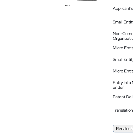
Applicant's
Small Entit
Non-Comm
Organizati
Micro Enti
Small Enti
Micro Enti
Entry into
under
Patent Del
Translation
Recalcul