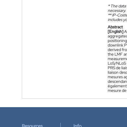
*
The data 
necessary.
**
IP-Coster
includes yo
Abstract
[English]
A
aggregated
positionin
downlink P
derived fr
the LMF an
measureme
LoS/NLoS c
PRS de lia
liaison de
mesures ag
descendant
également 
mesure de 
Resources
Info