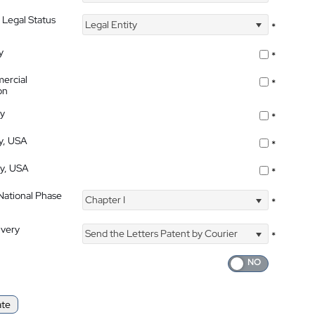
 Legal Status
Legal Entity
*
y
*
ercial
*
on
ty
*
ty, USA
*
ty, USA
*
 National Phase
Chapter I
*
ivery
Send the Letters Patent by Courier
*
ate