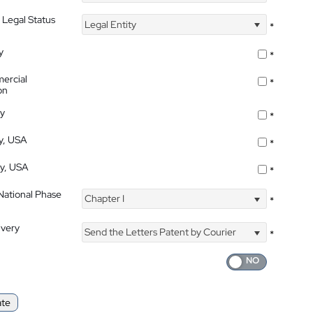
 Legal Status
Legal Entity
*
y
*
ercial
*
on
ty
*
ty, USA
*
ty, USA
*
 National Phase
Chapter I
*
ivery
Send the Letters Patent by Courier
*
ate