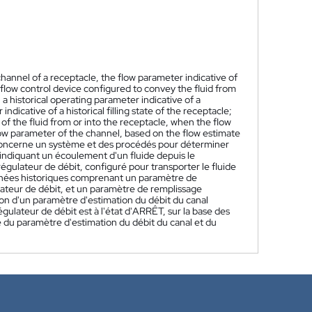
hannel of a receptacle, the flow parameter indicative of
a flow control device configured to convey the fluid from
 a historical operating parameter indicative of a
indicative of a historical filling state of the receptacle;
of the fluid from or into the receptacle, when the flow
flow parameter of the channel, based on the flow estimate
concerne un système et des procédés pour déterminer
ndiquant un écoulement d'un fluide depuis le
régulateur de débit, configuré pour transporter le fluide
onnées historiques comprenant un paramètre de
ateur de débit, et un paramètre de remplissage
ion d'un paramètre d'estimation du débit du canal
égulateur de débit est à l'état d'ARRÊT, sur la base des
e du paramètre d'estimation du débit du canal et du