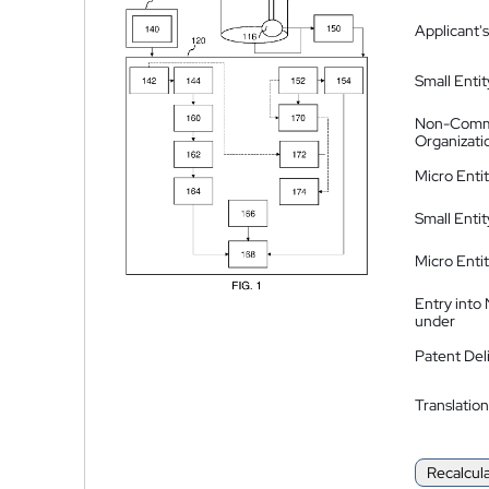
Applicant's
Small Entit
Non-Comm
Organizati
Micro Enti
Small Enti
Micro Enti
Entry into
under
Patent Del
Translation
Recalcul