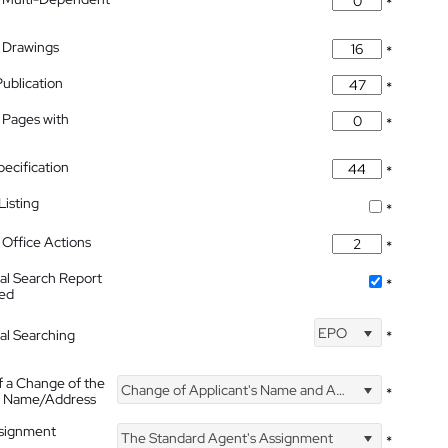
*
 Drawings
*
Publication
*
 Pages with
*
pecification
*
isting
*
Office Actions
*
nal Search Report
*
hed
EPO
nal Searching
*
f a Change of the
Change of Applicant's Name and Address
*
's Name/Address
ssignment
The Standard Agent's Assignment
*