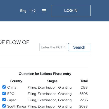
LOG IN
Eng
中文
OF FLOW OF
Search
Quotation for National Phase entry
Country
Stages
Total
China
Filing, Examination, Granting
2138
EPO
Filing, Examination, Granting
8606
Japan
Filing, Examination, Granting
2236
South Korea
Filing, Examination, Granting
2098