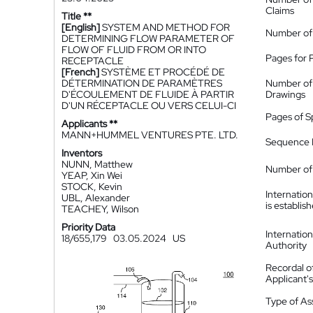
Claims
Title **
[English]
SYSTEM AND METHOD FOR
Number of
DETERMINING FLOW PARAMETER OF
FLOW OF FLUID FROM OR INTO
Pages for 
RECEPTACLE
[French]
SYSTÈME ET PROCÉDÉ DE
DÉTERMINATION DE PARAMÈTRES
Number of
D'ÉCOULEMENT DE FLUIDE À PARTIR
Drawings
D'UN RÉCEPTACLE OU VERS CELUI-CI
Pages of S
Applicants **
MANN+HUMMEL VENTURES PTE. LTD.
Sequence L
Inventors
NUNN, Matthew
Number of 
YEAP, Xin Wei
STOCK, Kevin
Internatio
UBL, Alexander
is establis
TEACHEY, Wilson
Priority Data
Internatio
18/655,179
03.05.2024
US
Authority
Recordal o
Applicant
Type of A