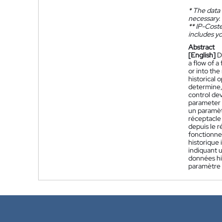
*
The data 
necessary.
**
IP-Coster
includes yo
Abstract
[English]
D
a flow of a
or into the
historical o
determine, 
control dev
parameter o
un paramèt
réceptacle 
depuis le 
fonctionne
historique 
indiquant u
données his
paramètre 