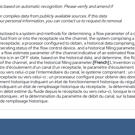
is based on automatic recognition. Please verify and amend if
 compiles data from publicly available sources. If this data
ur personal information, you can contact us to request its removal.
isclosed is a system and methods for determining, a flow parameter of a c
 fluid from or into the receptacle via the channel, the system comprising 
 receptacle; a processor configured to obtain, a historical data comprising,
perating status of the flow control device, and a historical filling parameter 
a flow estimate parameter of the channel indicative of an estimated flow 
ice is in an OFF state, based on the historical data; and determine, the 
f the channel, and the historical filling parameter.
[French]
L'invention 
re d'écoulement d'un canal d'un réceptacle, le paramètre d'écoulement i
ou vers celui-ci par l'intermédiaire du canal, le système comprenant : un 
réceptacle ou vers celui-ci ; un processeur configuré pour obtenir des d
ment historique indiquant un état de fonctionnement historique du régul
indiquant un état de remplissage historique du réceptacle ; la déterminat
n débit estimé du fluide depuis le réceptacle ou vers celui-ci, lorsque le r
toriques ; et la détermination du paramètre de débit du canal, sur la bas
de remplissage historique.