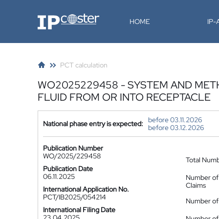
IP-Coster
HOME
IP
PCT calculation
WO2025229458 - SYSTEM AND MET
FLUID FROM OR INTO RECEPTACLE
before 03.11.2026
National phase entry is expected:
before 03.12.2026
Publication Number
WO/2025/229458
Total Num
Publication Date
06.11.2025
Number of
Claims
International Application No.
PCT/IB2025/054214
Number of 
International Filing Date
23.04.2025
Number of