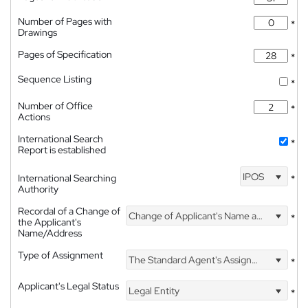
Number of Pages with
*
Drawings
Pages of Specification
*
Sequence Listing
*
Number of Office
*
Actions
International Search
*
Report is established
IPOS
International Searching
*
Authority
Recordal of a Change of
Change of Applicant's Name and Address
*
the Applicant's
Name/Address
Type of Assignment
The Standard Agent's Assignment
*
Applicant's Legal Status
Legal Entity
*