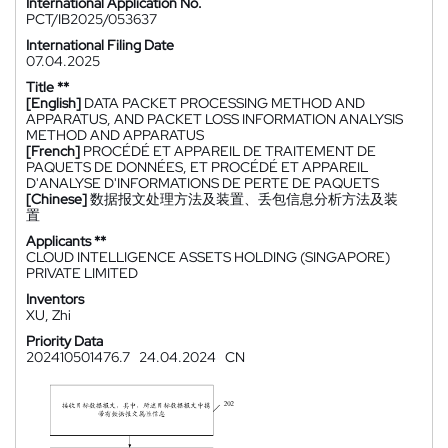
International Application No.
PCT/IB2025/053637
International Filing Date
07.04.2025
Title **
[English]
DATA PACKET PROCESSING METHOD AND
APPARATUS, AND PACKET LOSS INFORMATION ANALYSIS
METHOD AND APPARATUS
[French]
PROCÉDÉ ET APPAREIL DE TRAITEMENT DE
PAQUETS DE DONNÉES, ET PROCÉDÉ ET APPAREIL
D'ANALYSE D'INFORMATIONS DE PERTE DE PAQUETS
[Chinese]
数据报文处理方法及装置、丢包信息分析方法及装
置
Applicants **
CLOUD INTELLIGENCE ASSETS HOLDING (SINGAPORE)
PRIVATE LIMITED
Inventors
XU, Zhi
Priority Data
202410501476.7
24.04.2024
CN