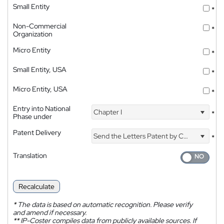
Small Entity
*
Non-Commercial
*
Organization
Micro Entity
*
Small Entity, USA
*
Micro Entity, USA
*
Entry into National
Chapter I
*
Phase under
Patent Delivery
Send the Letters Patent by Courier
*
Translation
Recalculate
*
The data is based on automatic recognition. Please verify
and amend if necessary.
**
IP-Coster compiles data from publicly available sources. If