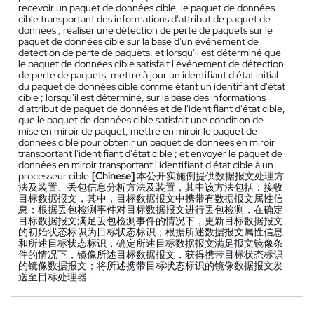
recevoir un paquet de données cible, le paquet de données
cible transportant des informations d'attribut de paquet de
données ; réaliser une détection de perte de paquets sur le
paquet de données cible sur la base d'un événement de
détection de perte de paquets, et lorsqu'il est déterminé que
le paquet de données cible satisfait l'événement de détection
de perte de paquets, mettre à jour un identifiant d'état initial
du paquet de données cible comme étant un identifiant d'état
cible ; lorsqu'il est déterminé, sur la base des informations
d'attribut de paquet de données et de l'identifiant d'état cible,
que le paquet de données cible satisfait une condition de
mise en miroir de paquet, mettre en miroir le paquet de
données cible pour obtenir un paquet de données en miroir
transportant l'identifiant d'état cible ; et envoyer le paquet de
données en miroir transportant l'identifiant d'état cible à un
processeur cible.
[Chinese]
本公开实施例提供数据报文处理方
法及装置、丢包信息分析方法及装置，其中该方法包括：接收
目标数据报文，其中，目标数据报文中携带有数据报文属性信
息；根据丢包检测事件对目标数据报文进行丢包检测，在确定
目标数据报文满足丢包检测事件的情况下，更新目标数据报文
的初始状态标识为目标状态标识；根据所述数据报文属性信息
和所述目标状态标识，确定所述目标数据报文满足报文镜像条
件的情况下，镜像所述目标数据报文，获得携带目标状态标识
的镜像数据报文；将所述携带目标状态标识的镜像数据报文发
送至目标处理器.