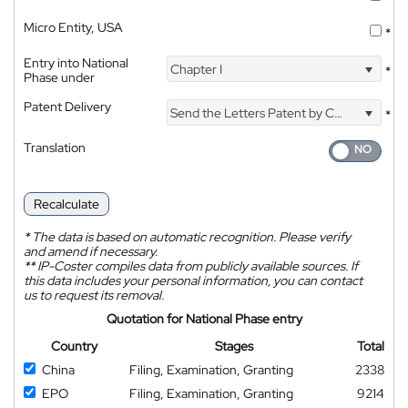
Micro Entity, USA
*
Entry into National
Chapter I
*
Phase under
Patent Delivery
Send the Letters Patent by Courier
*
Translation
Recalculate
*
The data is based on automatic recognition. Please verify
and amend if necessary.
**
IP-Coster compiles data from publicly available sources. If
this data includes your personal information, you can contact
us to request its removal.
Quotation for National Phase entry
Country
Stages
Total
China
Filing, Examination, Granting
2338
EPO
Filing, Examination, Granting
9214