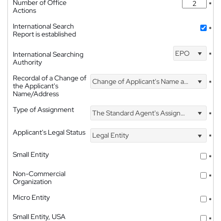
Number of Office
*
Actions
International Search
*
Report is established
EPO
International Searching
*
Authority
Recordal of a Change of
Change of Applicant's Name and Address
*
the Applicant's
Name/Address
Type of Assignment
The Standard Agent's Assignment
*
Applicant's Legal Status
Legal Entity
*
Small Entity
*
Non-Commercial
*
Organization
Micro Entity
*
Small Entity, USA
*