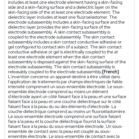
includes at least one electrode element having a skin-facing
side and a skin-facing surface and a dielectric layer on the
skin-facing side of the at least one electrode element. The
dielectric layer includes at least one fluoroelastomer. The
electrode subassembly includes a skin-facing surface and the
dielectric layer provides the skin-facing surface of the
electrode subassembly. A skin contact subassembly is
coupled to the electrode subassembly. The skin contact
subassembly includes a skin contact conductive adhesive or
gel configured to contact skin of a subject. The skin contact
conductive adhesive or gel is electrically coupled to the at
least one electrode element when the skin contact
subassembly is disposed against the skin-facing surface of the
electrode subassembly. The skin contact subassembly is
releasably coupled to the electrode subassembly.
[French]
L'invention concerne un appareil destiné à être utilisé dans
l'application de traitements par champs électriques de faible
intensité comprenant un sous-ensemble électrode. Le sous-
ensemble électrode comprend au moins un élément
d'électrode ayant un côté faisant face à la peau et une surface
faisant face à la peau et une couche diélectrique sur le côté
faisant face à la peau du ou des éléments d'électrode. La
couche diélectrique comprend au moins un fluoroélastomère.
Le sous-ensemble électrode comprend une surface faisant
face à la peau et la couche diélectrique fournit la surface
faisant face à la peau du sous-ensemble électrode. Un sous-
ensemble de contact avec la peau est couplé au sous-
ensemble électrode. Le sous-ensemble de contact avec la