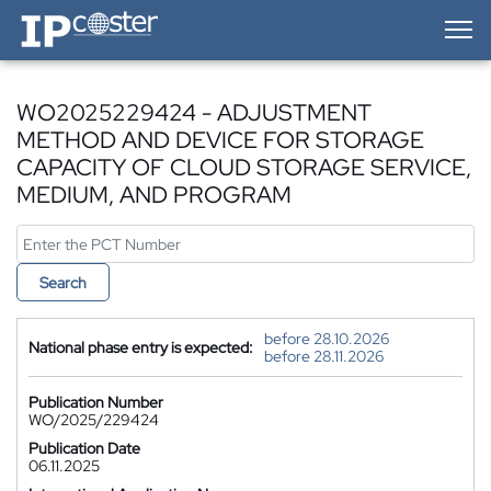
IP-Coster — Home
WO2025229424 - ADJUSTMENT
METHOD AND DEVICE FOR STORAGE
CAPACITY OF CLOUD STORAGE SERVICE,
MEDIUM, AND PROGRAM
Search
before 28.10.2026
National phase entry is expected:
before 28.11.2026
Publication Number
WO/2025/229424
Publication Date
06.11.2025