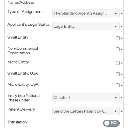
Name/Address
Type of Assignment
The Standard Agent's Assignment
*
Applicant's Legal Status
Legal Entity
*
Small Entity
*
Non-Commercial
*
Organization
Micro Entity
*
Small Entity, USA
*
Micro Entity, USA
*
Entry into National
Chapter I
*
Phase under
Patent Delivery
Send the Letters Patent by Courier
*
Translation