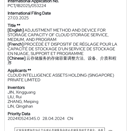
International Application No.
PCT/IB2025/053224
International Filing Date
27.03.2025
Title **
[English]
ADJUSTMENT METHOD AND DEVICE FOR
STORAGE CAPACITY OF CLOUD STORAGE SERVICE,
MEDIUM, AND PROGRAM
[French]
PROCÉDÉ ET DISPOSITIF DE RÉGLAGE POUR LA
CAPACITÉ DE STOCKAGE D'UN SERVICE DE STOCKAGE
EN NUAGE, SUPPORT ET PROGRAMME
[Chinese]
云存储服务的存储容量调整方法、设备、介质和程
序
Applicants **
CLOUD INTELLIGENCE ASSETS HOLDING (SINGAPORE)
PRIVATE LIMITED
Inventors
JIN, Xingguang
LIU, Rui
ZHANG, Meiping
LIN, Qingshan
Priority Data
202410524345.0
28.04.2024
CN