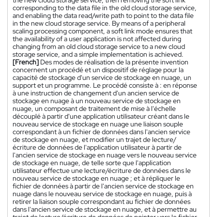
the new cloud storage service, then removing the soft link
corresponding to the data file in the old cloud storage service,
and enabling the data read/write path to point to the data file
in the new cloud storage service. By means of a peripheral
scaling processing component, a soft link mode ensures that
the availability of a user application is not affected during
changing from an old cloud storage service to a new cloud
storage service, and a simple implementation is achieved.
[French]
Des modes de réalisation de la présente invention
concernent un procédé et un dispositif de réglage pour la
capacité de stockage d'un service de stockage en nuage, un
support et un programme. Le procédé consiste à : en réponse
à une instruction de changement d'un ancien service de
stockage en nuage à un nouveau service de stockage en
nuage, un composant de traitement de mise à l'échelle
découplé à partir d'une application utilisateur créant dans le
nouveau service de stockage en nuage une liaison souple
correspondant à un fichier de données dans l'ancien service
de stockage en nuage, et modifier un trajet de lecture/
écriture de données de l'application utilisateur à partir de
l'ancien service de stockage en nuage vers le nouveau service
de stockage en nuage, de telle sorte que l'application
utilisateur effectue une lecture/écriture de données dans le
nouveau service de stockage en nuage ; et à répliquer le
fichier de données à partir de l'ancien service de stockage en
nuage dans le nouveau service de stockage en nuage, puis à
retirer la liaison souple correspondant au fichier de données
dans l'ancien service de stockage en nuage, et à permettre au