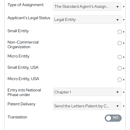
Type of Assignment
The Standard Agent's Assignment
*
Applicant's Legal Status
Legal Entity
*
Small Entity
*
Non-Commercial
*
Organization
Micro Entity
*
Small Entity, USA
*
Micro Entity, USA
*
Entry into National
Chapter I
*
Phase under
Patent Delivery
Send the Letters Patent by Courier
*
Translation