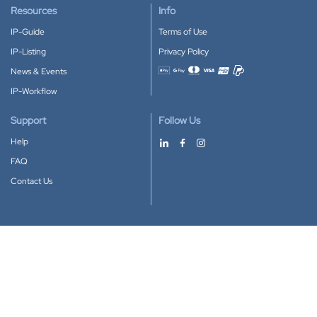
Resources
Info
IP-Guide
Terms of Use
IP-Listing
Privacy Policy
News & Events
Accepted payment methods
IP-Workflow
Support
Follow Us
Help
FAQ
Contact Us
Download our App
Google Play
Apple Store
IP-Coster © 2010-2026
All rights reserved.