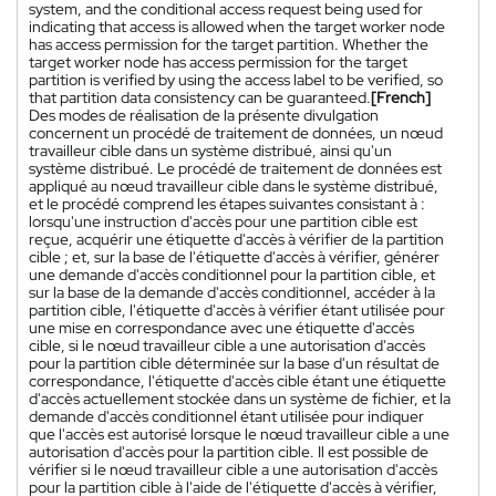
system, and the conditional access request being used for
indicating that access is allowed when the target worker node
has access permission for the target partition. Whether the
target worker node has access permission for the target
partition is verified by using the access label to be verified, so
that partition data consistency can be guaranteed.
[French]
Des modes de réalisation de la présente divulgation
concernent un procédé de traitement de données, un nœud
travailleur cible dans un système distribué, ainsi qu'un
système distribué. Le procédé de traitement de données est
appliqué au nœud travailleur cible dans le système distribué,
et le procédé comprend les étapes suivantes consistant à :
lorsqu'une instruction d'accès pour une partition cible est
reçue, acquérir une étiquette d'accès à vérifier de la partition
cible ; et, sur la base de l'étiquette d'accès à vérifier, générer
une demande d'accès conditionnel pour la partition cible, et
sur la base de la demande d'accès conditionnel, accéder à la
partition cible, l'étiquette d'accès à vérifier étant utilisée pour
une mise en correspondance avec une étiquette d'accès
cible, si le nœud travailleur cible a une autorisation d'accès
pour la partition cible déterminée sur la base d'un résultat de
correspondance, l'étiquette d'accès cible étant une étiquette
d'accès actuellement stockée dans un système de fichier, et la
demande d'accès conditionnel étant utilisée pour indiquer
que l'accès est autorisé lorsque le nœud travailleur cible a une
autorisation d'accès pour la partition cible. Il est possible de
vérifier si le nœud travailleur cible a une autorisation d'accès
pour la partition cible à l'aide de l'étiquette d'accès à vérifier,