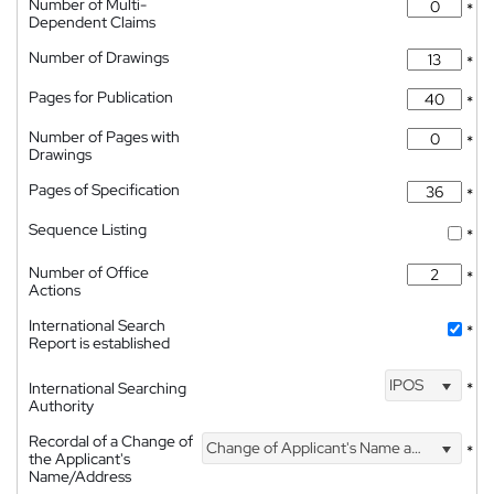
Number of Multi-
*
Dependent Claims
Number of Drawings
*
Pages for Publication
*
Number of Pages with
*
Drawings
Pages of Specification
*
Sequence Listing
*
Number of Office
*
Actions
International Search
*
Report is established
IPOS
International Searching
*
Authority
Recordal of a Change of
Change of Applicant's Name and Address
*
the Applicant's
Name/Address