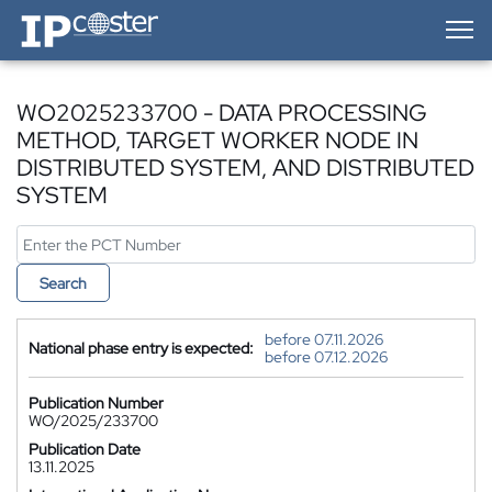
IP-Coster — Home
WO2025233700 - DATA PROCESSING
METHOD, TARGET WORKER NODE IN
DISTRIBUTED SYSTEM, AND DISTRIBUTED
SYSTEM
Search
before 07.11.2026
National phase entry is expected:
before 07.12.2026
Publication Number
WO/2025/233700
Publication Date
13.11.2025