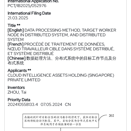
International Application No.
PCT/IB2025/052976
International Filing Date
21.03.2025
Title **
[English]
DATA PROCESSING METHOD, TARGET WORKER
NODE IN DISTRIBUTED SYSTEM, AND DISTRIBUTED
SYSTEM
[French]
PROCÉDÉ DE TRAITEMENT DE DONNÉES,
NŒUD TRAVAILLEUR CIBLE DANS SYSTÈME DISTRIBUÉ,
ET SYSTÈME DISTRIBUÉ
[Chinese]
数据处理方法、分布式系统中的目标工作节点及分
布式系统
Applicants **
CLOUD INTELLIGENCE ASSETS HOLDING (SINGAPORE)
PRIVATE LIMITED
Inventors
ZHOU, Tai
Priority Data
202410558133.4
07.05.2024
CN