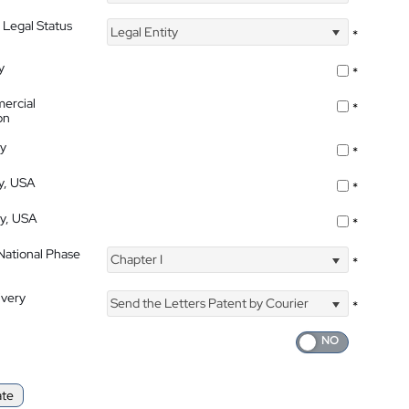
 Legal Status
Legal Entity
*
y
*
ercial
*
on
ty
*
ty, USA
*
ty, USA
*
 National Phase
Chapter I
*
ivery
Send the Letters Patent by Courier
*
ate