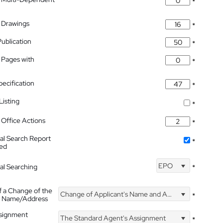
*
 Drawings
*
Publication
*
 Pages with
*
pecification
*
isting
*
Office Actions
*
nal Search Report
*
hed
EPO
nal Searching
*
f a Change of the
Change of Applicant's Name and Address
*
's Name/Address
ssignment
The Standard Agent's Assignment
*