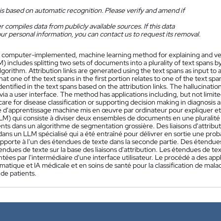
is based on automatic recognition. Please verify and amend if
 compiles data from publicly available sources. If this data
ur personal information, you can contact us to request its removal.
 computer-implemented, machine learning method for explaining and veri
 includes splitting two sets of documents into a plurality of text spans b
gorithm. Attribution links are generated using the text spans as input to 
that one of the text spans in the first portion relates to one of the text s
dentified in the text spans based on the attribution links. The hallucinatio
ia a user interface. The method has applications including, but not limit
are for disease classification or supporting decision making in diagnosis 
 d'apprentissage machine mis en œuvre par ordinateur pour expliquer et v
LM) qui consiste à diviser deux ensembles de documents en une pluralité 
ts dans un algorithme de segmentation grossière. Des liaisons d'attribut
ans un LLM spécialisé qui a été entraîné pour délivrer en sortie une prob
apporte à l'un des étendues de texte dans la seconde partie. Des étendues
endues de texte sur la base des liaisons d'attribution. Les étendues de texte
tées par l'intermédiaire d'une interface utilisateur. Le procédé a des appl
matique et IA médicale et en soins de santé pour la classification de malad
de patients.