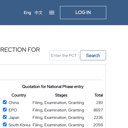
LOG IN
Eng
中文
RRECTION FOR
Search
Quotation for National Phase entry
Country
Stages
Total
China
Filing, Examination, Granting
2161
EPO
Filing, Examination, Granting
8697
Japan
Filing, Examination, Granting
2236
South Korea
Filing, Examination, Granting
2098