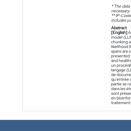
*
The data 
necessary.
**
IP-Coster
includes yo
Abstract
[English]
A
model (LLM)
chunking al
likelihood 
spans are i
presented v
and healthc
un procédé
langage (L
de documen
qu'entrée d
partie se r
dans les ét
sont présen
en bioinfor
traitement 