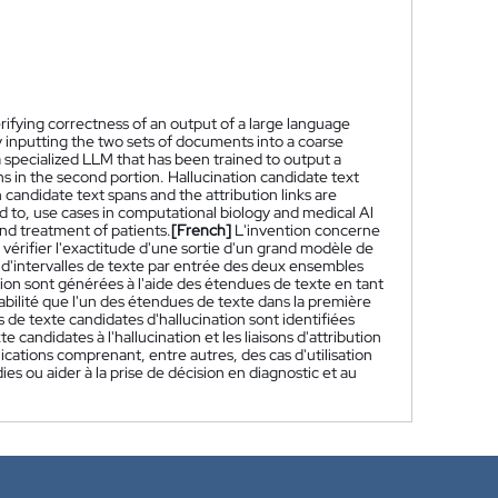
fying correctness of an output of a large language
y inputting the two sets of documents into a coarse
a specialized LLM that has been trained to output a
pans in the second portion. Hallucination candidate text
n candidate text spans and the attribution links are
ed to, use cases in computational biology and medical Al
and treatment of patients.
[French]
L'invention concerne
érifier l'exactitude d'une sortie d'un grand modèle de
d'intervalles de texte par entrée des deux ensembles
ion sont générées à l'aide des étendues de texte en tant
abilité que l'un des étendues de texte dans la première
 de texte candidates d'hallucination sont identifiées
 candidates à l'hallucination et les liaisons d'attribution
ications comprenant, entre autres, des cas d'utilisation
ies ou aider à la prise de décision en diagnostic et au