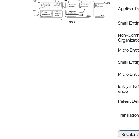
Applicant's
Small Entit
Non-Comm
Organizati
Micro Enti
Small Enti
Micro Enti
Entry into
under
Patent Del
Translation
Recalcul