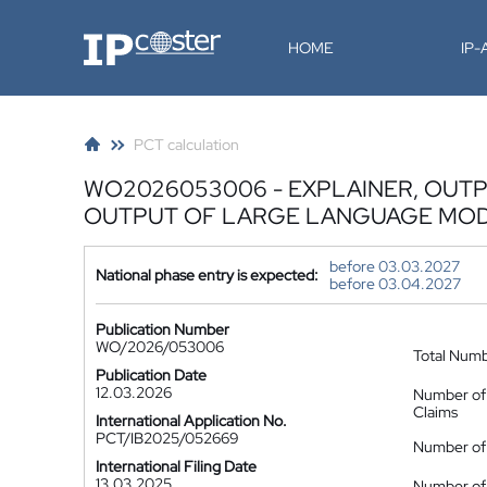
IP-Coster
HOME
IP
PCT calculation
WO2026053006 - EXPLAINER, OUTP
OUTPUT OF LARGE LANGUAGE MO
before 03.03.2027
National phase entry is expected:
before 03.04.2027
Publication Number
WO/2026/053006
Total Num
Publication Date
12.03.2026
Number of
Claims
International Application No.
PCT/IB2025/052669
Number of 
International Filing Date
13.03.2025
Number of