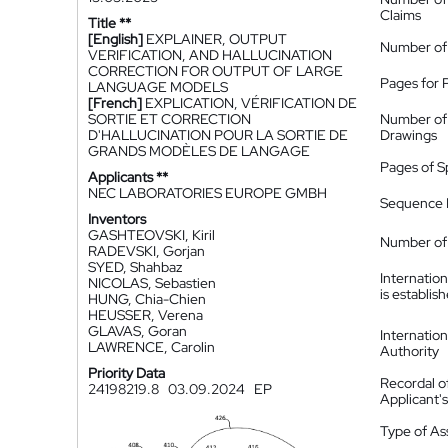
Claims
Title **
[English]
EXPLAINER, OUTPUT
Number of
VERIFICATION, AND HALLUCINATION
CORRECTION FOR OUTPUT OF LARGE
Pages for 
LANGUAGE MODELS
[French]
EXPLICATION, VÉRIFICATION DE
SORTIE ET CORRECTION
Number of
D'HALLUCINATION POUR LA SORTIE DE
Drawings
GRANDS MODÈLES DE LANGAGE
Pages of S
Applicants **
NEC LABORATORIES EUROPE GMBH
Sequence L
Inventors
GASHTEOVSKI, Kiril
Number of 
RADEVSKI, Gorjan
SYED, Shahbaz
Internatio
NICOLAS, Sebastien
is establis
HUNG, Chia-Chien
HEUSSER, Verena
GLAVAS, Goran
Internatio
LAWRENCE, Carolin
Authority
Priority Data
Recordal o
24198219.8
03.09.2024
EP
Applicant
Type of A