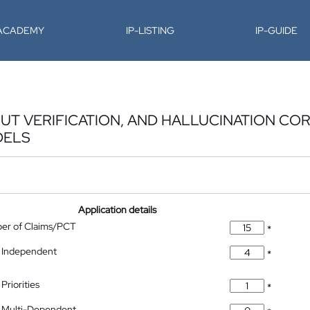
-ACADEMY
IP-LISTING
IP-GUIDE
UT VERIFICATION, AND HALLUCINATION CO
DELS
Application details
ber of Claims/PCT
*
 Independent
*
Priorities
*
 Multi-Dependent