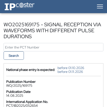
IP-Coster — Home
WO2025169175 - SIGNAL RECEPTION VIA
WAVEFORMS WITH DIFFERENT PULSE
DURATIONS
Search
before 01.10.2026
National phase entry is expected:
before 01.11.2026
Publication Number
WO/2025/169175
Publication Date
14.08.2025
International Application No.
PCT/IB2025/052654