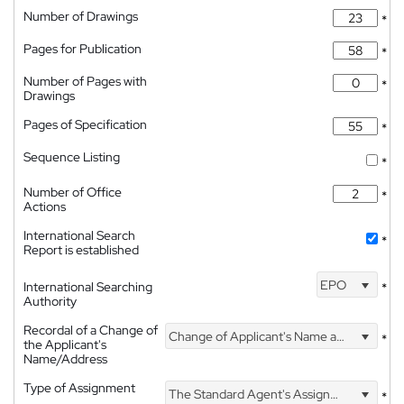
Number of Drawings
*
Pages for Publication
*
Number of Pages with
*
Drawings
Pages of Specification
*
Sequence Listing
*
Number of Office
*
Actions
International Search
*
Report is established
EPO
International Searching
*
Authority
Recordal of a Change of
Change of Applicant's Name and Address
*
the Applicant's
Name/Address
Type of Assignment
The Standard Agent's Assignment
*