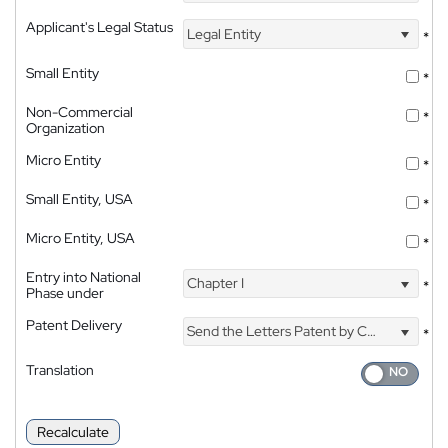
Applicant's Legal Status
Legal Entity
*
Small Entity
*
Non-Commercial
*
Organization
Micro Entity
*
Small Entity, USA
*
Micro Entity, USA
*
Entry into National
Chapter I
*
Phase under
Patent Delivery
Send the Letters Patent by Courier
*
Translation
Recalculate