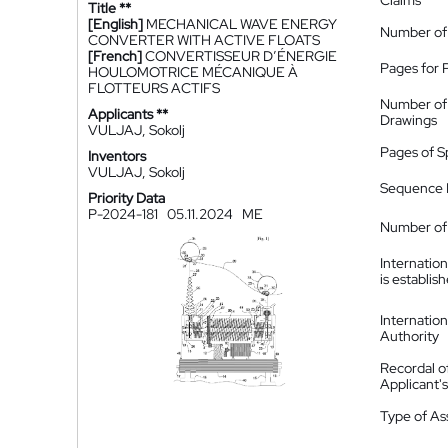
Claims
Title **
[English]
MECHANICAL WAVE ENERGY
Number of
CONVERTER WITH ACTIVE FLOATS
[French]
CONVERTISSEUR D’ÉNERGIE
Pages for 
HOULOMOTRICE MÉCANIQUE À
FLOTTEURS ACTIFS
Number of
Applicants **
Drawings
VULJAJ, Sokolj
Pages of S
Inventors
VULJAJ, Sokolj
Sequence L
Priority Data
P-2024-181
05.11.2024
ME
Number of 
Internatio
is establis
Internatio
Authority
Recordal o
Applicant
Type of A