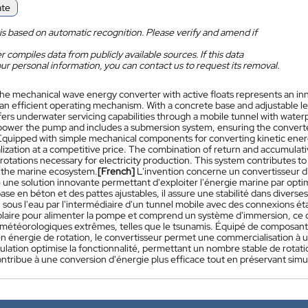
ate
is based on automatic recognition. Please verify and amend if
 compiles data from publicly available sources. If this data
ur personal information, you can contact us to request its removal.
he mechanical wave energy converter with active floats represents an inn
an efficient operating mechanism. With a concrete base and adjustable legs,
ers underwater servicing capabilities through a mobile tunnel with waterpr
power the pump and includes a submersion system, ensuring the converte
Equipped with simple mechanical components for converting kinetic energy
zation at a competitive price. The combination of return and accumulative
otations necessary for electricity production. This system contributes t
 the marine ecosystem.
[French]
L'invention concerne un convertisseur d
 une solution innovante permettant d'exploiter l'énergie marine par opt
se en béton et des pattes ajustables, il assure une stabilité dans diverses
 sous l'eau par l'intermédiaire d'un tunnel mobile avec des connexions étanc
solaire pour alimenter la pompe et comprend un système d'immersion, ce q
 météorologiques extrêmes, telles que le tsunamis. Équipé de composant
n énergie de rotation, le convertisseur permet une commercialisation à u
lation optimise la fonctionnalité, permettant un nombre stable de rotatio
ntribue à une conversion d'énergie plus efficace tout en préservant sim