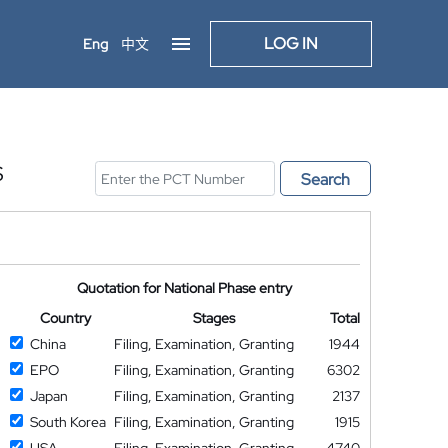
LOG IN
Eng
中文
S
Search
Quotation for National Phase entry
Country
Stages
Total
China
Filing, Examination, Granting
1944
EPO
Filing, Examination, Granting
6302
Japan
Filing, Examination, Granting
2137
South Korea
Filing, Examination, Granting
1915