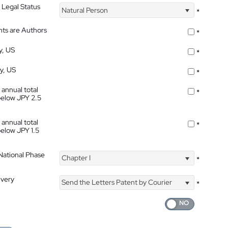
 Legal Status
Natural Person
*
nts are Authors
*
y, US
*
ty, US
*
 annual total
*
below JPY 2.5
 annual total
*
below JPY 1.5
 National Phase
Chapter I
*
ivery
Send the Letters Patent by Courier
*