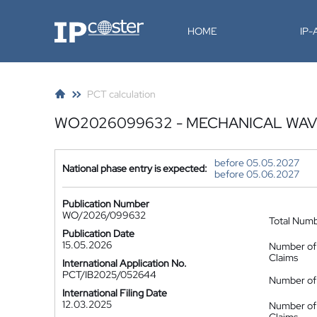
IP-Coster
HOME
IP
PCT calculation
WO2026099632 - MECHANICAL WAV
before 05.05.2027
National phase entry is expected:
before 05.06.2027
Publication Number
WO/2026/099632
Total Num
Publication Date
15.05.2026
Number of
Claims
International Application No.
PCT/IB2025/052644
Number of 
International Filing Date
12.03.2025
Number of