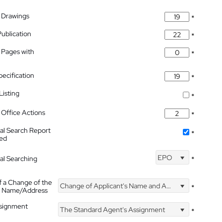
 Drawings
*
Publication
*
 Pages with
*
pecification
*
isting
*
Office Actions
*
nal Search Report
*
hed
EPO
nal Searching
*
f a Change of the
Change of Applicant's Name and Address
*
's Name/Address
ssignment
The Standard Agent's Assignment
*