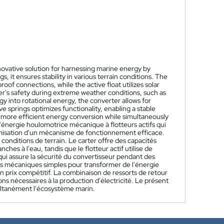
ovative solution for harnessing marine energy by
 it ensures stability in various terrain conditions. The
oof connections, while the active float utilizes solar
r's safety during extreme weather conditions, such as
 into rotational energy, the converter allows for
 springs optimizes functionality, enabling a stable
o more efficient energy conversion while simultaneously
'énergie houlomotrice mécanique à flotteurs actifs qui
imisation d'un mécanisme de fonctionnement efficace.
 conditions de terrain. Le carter offre des capacités
hes à l'eau, tandis que le flotteur actif utilise de
ui assure la sécurité du convertisseur pendant des
s mécaniques simples pour transformer de l'énergie
n prix compétitif. La combinaison de ressorts de retour
ns nécessaires à la production d'électricité. Le présent
ultanément l'écosystème marin.