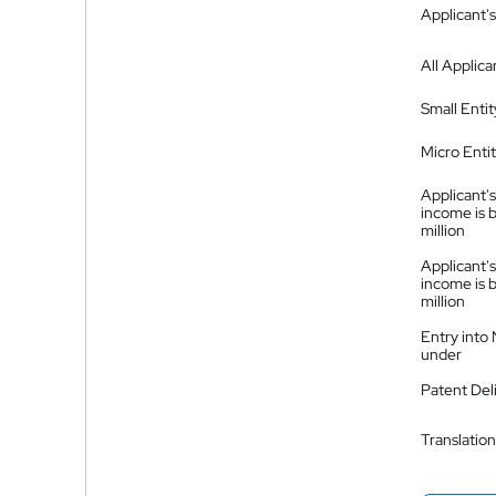
Applicant's
All Applica
Small Entit
Micro Enti
Applicant's
income is 
million
Applicant's
income is 
million
Entry into
under
Patent Del
Translation