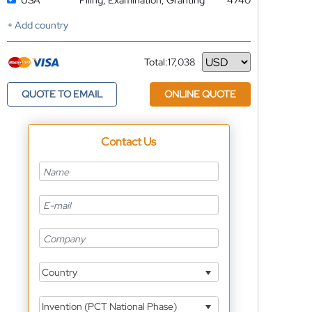
USA
Filing, Examination, Granting
4740
+ Add country
Total:
17,038
Currency
QUOTE TO EMAIL
ONLINE QUOTE
Contact Us
Country
Invention (PCT National Phase)