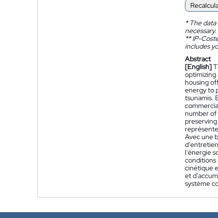
Recalcul
*
The data 
necessary.
**
IP-Coster
includes yo
Abstract
[English]
T
optimizing 
housing off
energy to 
tsunamis. 
commerciali
number of r
preserving
représente
Avec une ba
d'entretien
l'énergie 
conditions
cinétique e
et d'accumu
système co