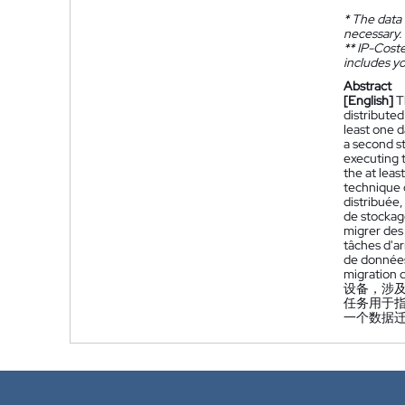
*
The data 
necessary.
**
IP-Coster
includes yo
Abstract
[English]
T
distributed
least one d
a second s
executing 
the at leas
technique 
distribuée
de stockag
migrer des
tâches d'ar
de données
migration 
设备，涉
任务用于
一个数据