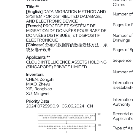
Claims
Title **
[English]
DATA MIGRATION METHOD AND
Number of
SYSTEM FOR DISTRIBUTED DATABASE,
AND ELECTRONIC DEVICE
Pages for 
[French]
PROCÉDÉ ET SYSTÈME DE
MIGRATION DE DONNÉES POUR BASE DE
DONNÉES DISTRIBUÉE, ET DISPOSITIF
Number of
ÉLECTRONIQUE
Drawings
[Chinese]
分布式数据库的数据迁移方法、系
统及电子设备
Pages of S
Applicants **
Sequence L
CLOUD INTELLIGENCE ASSETS HOLDING
(SINGAPORE) PRIVATE LIMITED
Number of 
Inventors
CHEN, Zongzhi
Internatio
MIAO, Zheyu
is establis
XIE, Rongbiao
XU, Mingwei
Internatio
Priority Data
Authority
202410725990.9
05.06.2024
CN
Recordal o
Applicant
Type of A