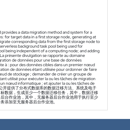
nd provides a data migration method and system for a
 for target data in a first storage node, generating at
migrate corresponding data from the first storage node to
serverless background task pool being used for
 pool being independent of a computing node; and adding
La présente divulgation se rapporte au domaine
gration de données pour une base de données
iste à : pour des données cibles dans un premier nœud
ation de données étant utilisée pour ordonner de faire
œud de stockage ; demander de créer un groupe de
ant utilisé pour exécuter la ou les tâches de migration
un nœud informatique ; et ajouter la ou les tâches de
公开提供了分布式数据库的数据迁移方法、系统及电子
目标数据，生成至少一个数据迁移任务，其中，数据迁移
器后台作业池，其中，无服务器后台作业池用于执行至少
任务添加至无服务器后台作业池。