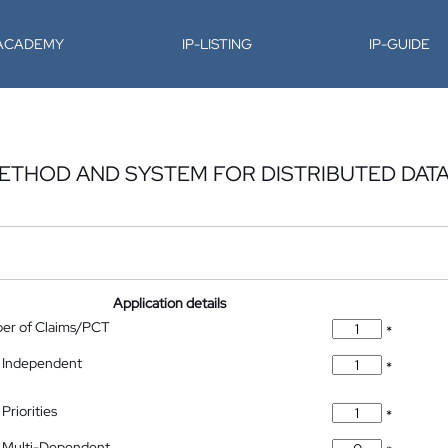
-ACADEMY
IP-LISTING
IP-GUIDE
METHOD AND SYSTEM FOR DISTRIBUTED DAT
Application details
ber of Claims/PCT
*
 Independent
*
Priorities
*
 Multi-Dependent