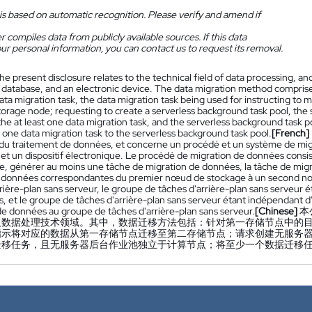
is based on automatic recognition. Please verify and amend if
 compiles data from publicly available sources. If this data
ur personal information, you can contact us to request its removal.
he present disclosure relates to the technical field of data processing, a
 database, and an electronic device. The data migration method comprises:
ata migration task, the data migration task being used for instructing to 
torage node; requesting to create a serverless background task pool, the 
the at least one data migration task, and the serverless background task
t one data migration task to the serverless background task pool.
[French]
du traitement de données, et concerne un procédé et un système de mi
, et un dispositif électronique. Le procédé de migration de données cons
e, générer au moins une tâche de migration de données, la tâche de migr
 données correspondantes du premier nœud de stockage à un second n
rière-plan sans serveur, le groupe de tâches d'arrière-plan sans serveur ét
, et le groupe de tâches d'arrière-plan sans serveur étant indépendant d'
de données au groupe de tâches d'arrière-plan sans serveur.
[Chinese]
本
及数据处理技术领域。其中，数据迁移方法包括：针对第一存储节点中的
指示将对应的数据从第一存储节点迁移至第二存储节点；请求创建无服务
迁移任务，且无服务器后台作业池独立于计算节点；将至少一个数据迁移