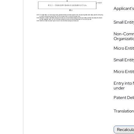
Applicant's
Small Entit
Non-Comm
Organizati
Micro Enti
Small Enti
Micro Enti
Entry into
under
Patent Del
Translation
Recalcul