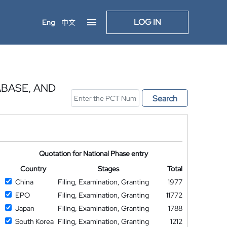
LOG IN
Eng
中文
ABASE, AND
Search
Quotation for National Phase entry
Country
Stages
Total
China
Filing, Examination, Granting
1977
EPO
Filing, Examination, Granting
11772
Japan
Filing, Examination, Granting
1788
South Korea
Filing, Examination, Granting
1212