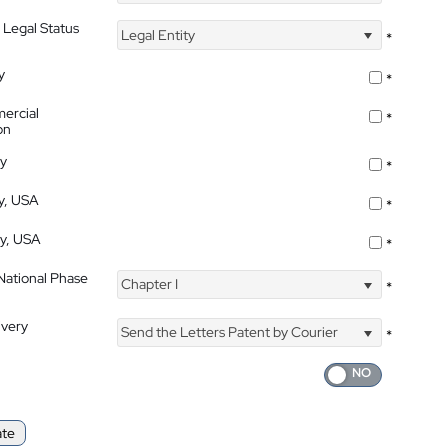
 Legal Status
Legal Entity
*
y
*
ercial
*
on
ty
*
ty, USA
*
ty, USA
*
 National Phase
Chapter I
*
ivery
Send the Letters Patent by Courier
*
ate