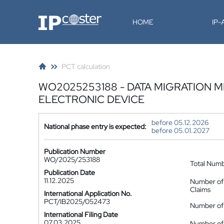
IP-Coster
HOME
IP
PCT calculation
WO2025253188 - DATA MIGRATION 
ELECTRONIC DEVICE
before 05.12.2026
National phase entry is expected:
before 05.01.2027
Publication Number
WO/2025/253188
Total Num
Publication Date
11.12.2025
Number of
Claims
International Application No.
PCT/IB2025/052473
Number of 
International Filing Date
07.03.2025
Number of