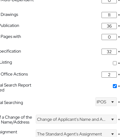
*
 Drawings
*
Publication
*
 Pages with
*
pecification
*
isting
*
Office Actions
*
nal Search Report
*
hed
IPOS
nal Searching
*
f a Change of the
Change of Applicant's Name and Address
*
's Name/Address
ssignment
The Standard Agent's Assignment
*