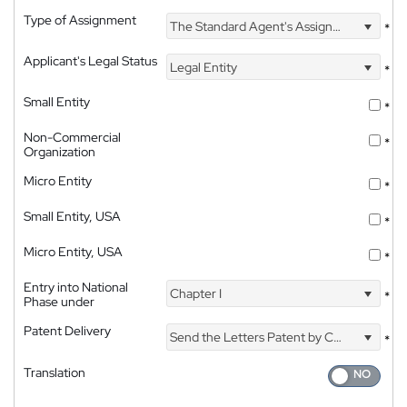
Type of Assignment
The Standard Agent's Assignment
*
Applicant's Legal Status
Legal Entity
*
Small Entity
*
Non-Commercial
*
Organization
Micro Entity
*
Small Entity, USA
*
Micro Entity, USA
*
Entry into National
Chapter I
*
Phase under
Patent Delivery
Send the Letters Patent by Courier
*
Translation