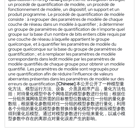
un procédé de quantification de modèle, un procédé de
fonctionnement de modèle, un dispositif, un support et un
produit programme. Le procédé de quantification de modèle
consiste : à regrouper des paramètres de modèle de chaque
couche de réseau dans un modèle à quantifier ; à déterminer
un groupe de paramètres de quantification de n'importe quel
groupe sur la base d'un nombre de bits entiers cible requis par
une couche de réseau à laquelle appartient le groupe
quelconque, et à quantifier les paramètres de modèle du
groupe quelconque sur la base du groupe de paramètres de
quantification ; et à remplacer les paramètres de modèle
correspondants dans ledit modèle par les paramètres de
modèle quantifiés de chaque groupe pour obtenir un modèle
quantifié. Les paramètres de modèle sont regroupés pour
une quantification afin de réduire l'influence de valeurs
aberrantes présentes dans les paramètres de modèle sur des
erreurs de quantification.
[Chinese]
本公开公开了一种模型量
化方法、模型运行方法、设备、介质及程序产品，量化方法包
括：对待量化模型中各个网络层的模型参数进行分组；根据任
一分组所属网络层所需的目标整型位数确定任一分组的量化参
数组，根据量化参数组对任一分组的模型参数进行量化；利用
各个分组的量化后模型参数替换待量化模型中的相应模型参数
得到量化后模型。通过对模型参数进行分组来量化，以减小模
型参数中存在的离群点对量化误差产生的影响。