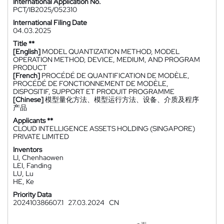
International Application No.
PCT/IB2025/052310
International Filing Date
04.03.2025
Title **
[English]
MODEL QUANTIZATION METHOD, MODEL
OPERATION METHOD, DEVICE, MEDIUM, AND PROGRAM
PRODUCT
[French]
PROCÉDÉ DE QUANTIFICATION DE MODÈLE,
PROCÉDÉ DE FONCTIONNEMENT DE MODÈLE,
DISPOSITIF, SUPPORT ET PRODUIT PROGRAMME
[Chinese]
模型量化方法、模型运行方法、设备、介质及程序
产品
Applicants **
CLOUD INTELLIGENCE ASSETS HOLDING (SINGAPORE)
PRIVATE LIMITED
Inventors
LI, Chenhaowen
LEI, Fanding
LU, Lu
HE, Ke
Priority Data
202410386607.1
27.03.2024
CN