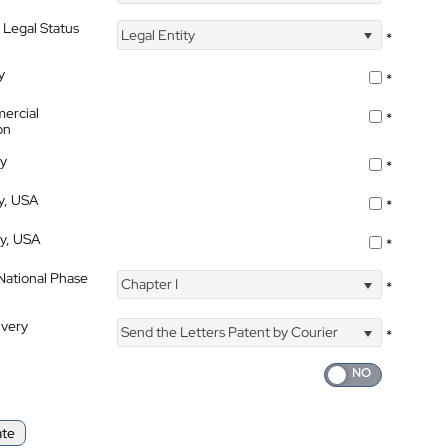
 Legal Status
Legal Entity
*
y
*
ercial
*
on
ty
*
ty, USA
*
ty, USA
*
 National Phase
Chapter I
*
ivery
Send the Letters Patent by Courier
*
ate