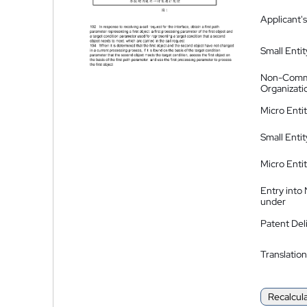
Applicant's
Small Entit
Non-Comm
Organizati
Micro Enti
Small Enti
Micro Enti
Entry into
under
Patent Del
Translation
Recalcul