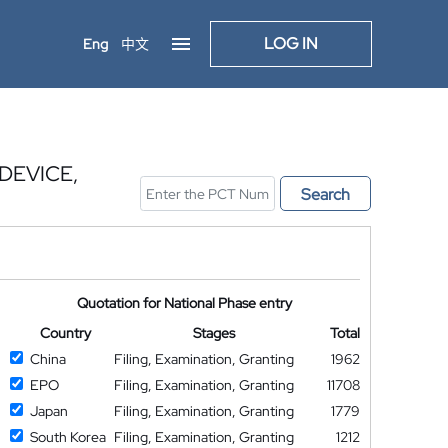
LOG IN
Eng
中文
DEVICE,
Search
Quotation for National Phase entry
Country
Stages
Total
China
Filing, Examination, Granting
1962
EPO
Filing, Examination, Granting
11708
Japan
Filing, Examination, Granting
1779
South Korea
Filing, Examination, Granting
1212