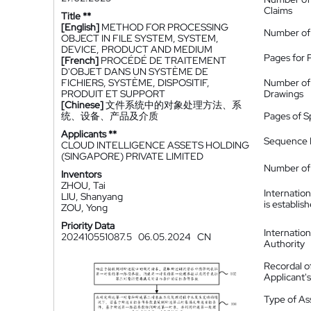
Claims
Title **
[English]
METHOD FOR PROCESSING
Number of
OBJECT IN FILE SYSTEM, SYSTEM,
DEVICE, PRODUCT AND MEDIUM
Pages for 
[French]
PROCÉDÉ DE TRAITEMENT
D'OBJET DANS UN SYSTÈME DE
FICHIERS, SYSTÈME, DISPOSITIF,
Number of
PRODUIT ET SUPPORT
Drawings
[Chinese]
文件系统中的对象处理方法、系
统、设备、产品及介质
Pages of S
Applicants **
Sequence L
CLOUD INTELLIGENCE ASSETS HOLDING
(SINGAPORE) PRIVATE LIMITED
Number of 
Inventors
ZHOU, Tai
Internatio
LIU, Shanyang
is establis
ZOU, Yong
Priority Data
Internatio
202410551087.5
06.05.2024
CN
Authority
Recordal o
Applicant
Type of A