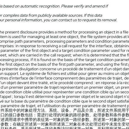
is based on automatic recognition. Please verify and amend if
 compiles data from publicly available sources. If this data
ur personal information, you can contact us to request its removal.
he present disclosure provides a method for processing an object in a fil
stem is used for managing at least one object, the file system provides at 
comprise path parameters, processing parameters and condition paramete
rises: in response to receiving a call request for the interface, obtaining 
parameter of the first object and a target condition parameter used for r
et, which are carried in the call request; when it is determined that the 
cessing process, if it is found on the basis of the target condition param
he first object on the basis of the first path parameter, and using the firs
a présente divulgation concerne un procédé de traitement d'un objet dans
un support. Le système de fichiers est utilisé pour gérer au moins un objet
tres d'interface de l'interface comprennent des paramètres de trajet, d
'un objet devant être traité, et le procédé comprend : en réponse à la r
n d'un premier paramètre de trajet représentant un premier objet, un pre
e condition cible utilisé pour représenter une condition cible qu'un second
ppel ; lorsqu'il est déterminé que le premier objet et le second objet n
ouvé sur la base du paramètre de condition cible que le second objet satisfai
paramètre de trajet, et l'utilisation du premier paramètre de traitement po
文件系统中的对象处理方法、系统、设备、产品及介质，所述文件系统用
接口的接口参数包括：需进行处理的对象的路径参数、处理参数和条件参
所述调用请求中携带的表征第一对象的第一路径参数、所述第一对象的第
件参数；在确定所述第一对象和所述第二对象在本次处理过程中未发生变
述目标条件，基于所述第一路径参数访问所述第一对象，并利用所述第一