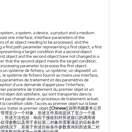
e system, a system, a device, a product and a medium.
least one interface, interface parameters of the
rs of an object needing to be processed, and the
a first path parameter representing a first object, a first
epresenting a target condition that a second object
first object and the second object have not changed in a
eter that the second object meets the target condition,
t processing parameter to process the first object.
 un système de fichiers, un système, un dispositif, un
, le système de fichiers fournit au moins une interface,
es paramètres de traitement et des paramètres de
éception d'une demande d'appel pour l'interface,
mier paramètre de traitement du premier objet et un
 objet doit satisfaire, qui sont transportés dans la
'ont pas changé dans un processus de traitement actuel,
t la condition cible, l'accès au premier objet sur la base
ur traiter le premier objet.
[Chinese]
说明书摘要本公开
于管理至少一个对象，所述文件系统提供了至少一个接
数；所述方法包括：响应于接收到对所述接口的调用请
一处理参数以及用于表征第二对象所需要满足的目标条件
动的情况下，若基于所述目标条件参数查询到所述第二对
处理参数对所述第一对象进行处理。