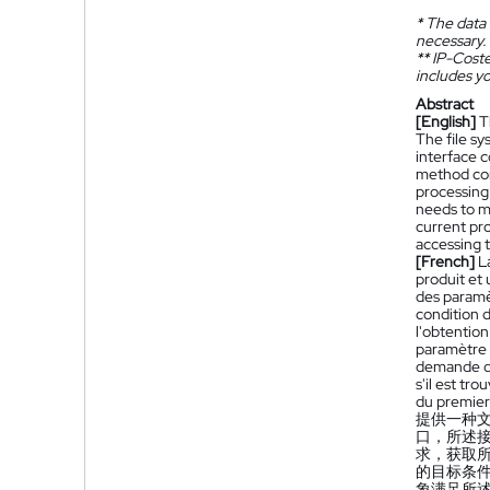
*
The data 
necessary.
**
IP-Coster
includes yo
Abstract
[English]
T
The file sy
interface 
method comp
processing 
needs to me
current pro
accessing t
[French]
L
produit et 
des paramè
condition d
l'obtentio
paramètre d
demande d'a
s'il est tr
du premier 
提供一种
口，所述
求，获取
的目标条
象满足所