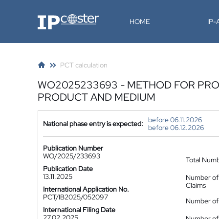
IP-Coster
HOME
IP
PCT calculation
WO2025233693 - METHOD FOR PROCE
PRODUCT AND MEDIUM
before 06.11.2026
National phase entry is expected:
before 06.12.2026
Publication Number
WO/2025/233693
Total Num
Publication Date
13.11.2025
Number of
Claims
International Application No.
PCT/IB2025/052097
Number of 
International Filing Date
27.02.2025
Number of