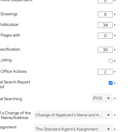
*
 Drawings
*
Publication
*
 Pages with
*
pecification
*
isting
*
Office Actions
*
nal Search Report
*
hed
IPOS
nal Searching
*
f a Change of the
Change of Applicant's Name and Address
*
's Name/Address
ssignment
The Standard Agent's Assignment
*