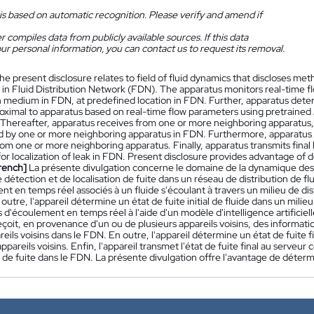
is based on automatic recognition. Please verify and amend if
 compiles data from publicly available sources. If this data
ur personal information, you can contact us to request its removal.
he present disclosure relates to field of fluid dynamics that discloses m
n in Fluid Distribution Network (FDN). The apparatus monitors real-time f
n medium in FDN, at predefined location in FDN. Further, apparatus determin
imal to apparatus based on real-time flow parameters using pretrained Ar
 Thereafter, apparatus receives from one or more neighboring apparatus, 
 by one or more neighboring apparatus in FDN. Furthermore, apparatus d
rom one or more neighboring apparatus. Finally, apparatus transmits final
or localization of leak in FDN. Present disclosure provides advantage of d
rench]
La présente divulgation concerne le domaine de la dynamique des f
détection et de localisation de fuite dans un réseau de distribution de fl
t en temps réel associés à un fluide s'écoulant à travers un milieu de d
outre, l'appareil détermine un état de fuite initial de fluide dans un milieu 
d'écoulement en temps réel à l'aide d'un modèle d'intelligence artificiell
reçoit, en provenance d'un ou de plusieurs appareils voisins, des informatio
reils voisins dans le FDN. En outre, l'appareil détermine un état de fuite
ppareils voisins. Enfin, l'appareil transmet l'état de fuite final au serveu
n de fuite dans le FDN. La présente divulgation offre l'avantage de détermin