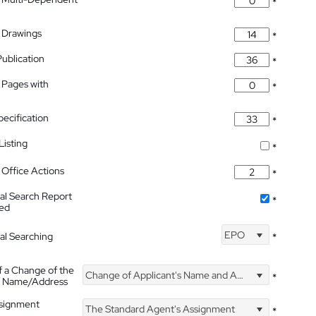
*
 Drawings
*
Publication
*
 Pages with
*
pecification
*
isting
*
Office Actions
*
nal Search Report
*
hed
EPO
nal Searching
*
f a Change of the
Change of Applicant's Name and Address
*
's Name/Address
ssignment
The Standard Agent's Assignment
*