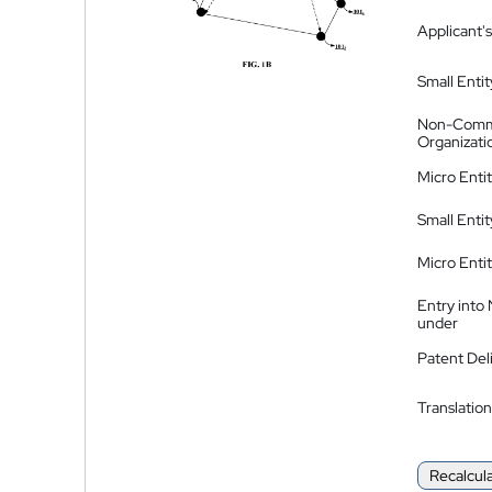
Applicant's
Small Entit
Non-Comm
Organizati
Micro Enti
Small Enti
Micro Enti
Entry into
under
Patent Del
Translation
Recalcul