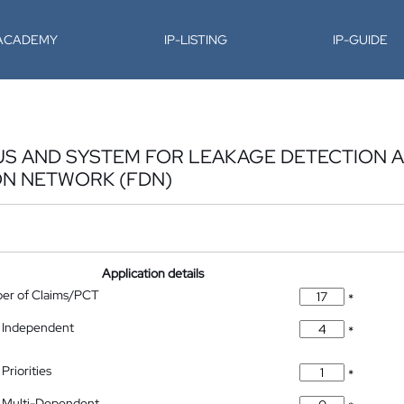
-ACADEMY
IP-LISTING
IP-GUIDE
US AND SYSTEM FOR LEAKAGE DETECTION 
ION NETWORK (FDN)
Application details
ber of Claims/PCT
*
 Independent
*
Priorities
*
 Multi-Dependent