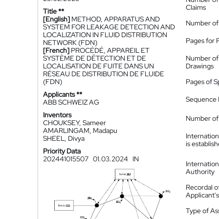
Claims
Title **
[English]
METHOD, APPARATUS AND
Number of
SYSTEM FOR LEAKAGE DETECTION AND
LOCALIZATION IN FLUID DISTRIBUTION
Pages for 
NETWORK (FDN)
[French]
PROCÉDÉ, APPAREIL ET
SYSTÈME DE DÉTECTION ET DE
Number of
LOCALISATION DE FUITE DANS UN
Drawings
RÉSEAU DE DISTRIBUTION DE FLUIDE
(FDN)
Pages of S
Applicants **
Sequence L
ABB SCHWEIZ AG
Inventors
Number of 
CHOUKSEY, Sameer
AMARLINGAM, Madapu
Internatio
SHEEL, Divya
is establis
Priority Data
202441015507
01.03.2024
IN
Internatio
Authority
Recordal o
Applicant
Type of A