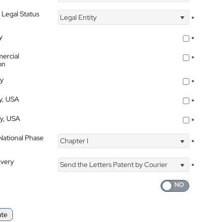
 Legal Status
Legal Entity
*
y
*
ercial
*
on
ty
*
ty, USA
*
ty, USA
*
 National Phase
Chapter I
*
ivery
Send the Letters Patent by Courier
*
ate