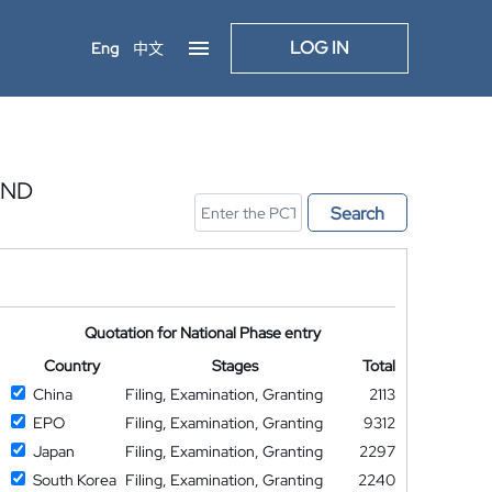
LOG IN
Eng
中文
AND
Search
Quotation for National Phase entry
Country
Stages
Total
China
Filing, Examination, Granting
2113
EPO
Filing, Examination, Granting
9312
Japan
Filing, Examination, Granting
2297
South Korea
Filing, Examination, Granting
2240