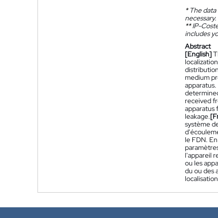
*
The data 
necessary.
**
IP-Coster
includes yo
Abstract
[English]
T
localizatio
distributio
medium prox
apparatus.
determined
received f
apparatus f
leakage.
[F
système de 
d'écoulemen
le FDN. En 
paramètres 
l'appareil 
ou les appa
du ou des a
localisatio