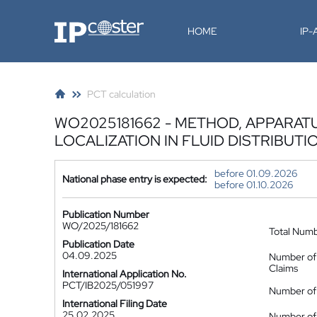
IP-Coster
HOME
IP
PCT calculation
WO2025181662 - METHOD, APPARAT
LOCALIZATION IN FLUID DISTRIBUT
before 01.09.2026
National phase entry is expected:
before 01.10.2026
Publication Number
WO/2025/181662
Total Num
Publication Date
04.09.2025
Number of
Claims
International Application No.
PCT/IB2025/051997
Number of 
International Filing Date
25.02.2025
Number of