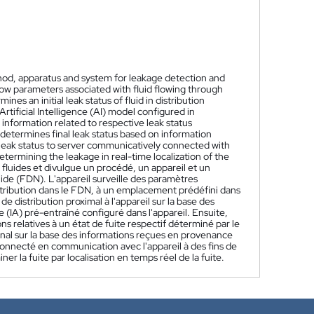
ethod, apparatus and system for leakage detection and
low parameters associated with fluid flowing through
es an initial leak status of fluid in distribution
tificial Intelligence (AI) model configured in
information related to respective leak status
etermines final leak status based on information
 leak status to server communicatively connected with
etermining the leakage in real-time localization of the
luides et divulgue un procédé, un appareil et un
uide (FDN). L'appareil surveille des paramètres
istribution dans le FDN, à un emplacement prédéfini dans
de distribution proximal à l'appareil sur la base des
e (IA) pré-entraîné configuré dans l'appareil. Ensuite,
ns relatives à un état de fuite respectif déterminé par le
 final sur la base des informations reçues en provenance
r connecté en communication avec l'appareil à des fins de
er la fuite par localisation en temps réel de la fuite.