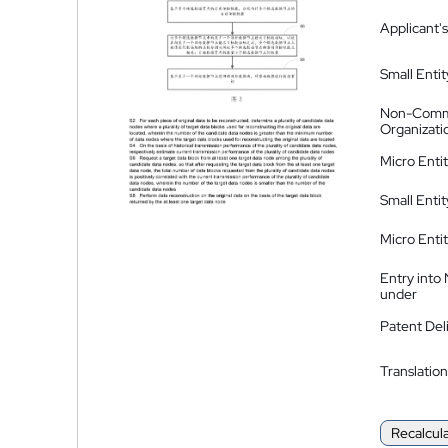
Applicant's
Small Entit
Non-Comm
Organizati
Micro Enti
Small Enti
Micro Enti
Entry into
under
Patent Del
Translation
Recalcul