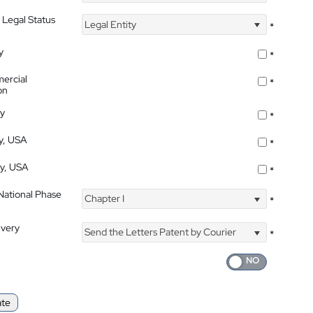
 Legal Status
Legal Entity
*
y
*
ercial
*
on
ty
*
ty, USA
*
ty, USA
*
 National Phase
Chapter I
*
ivery
Send the Letters Patent by Courier
*
ate