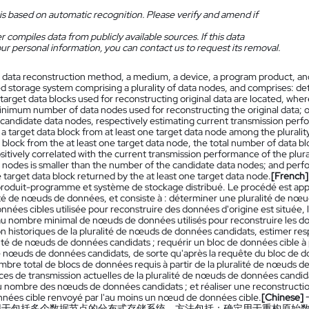
is based on automatic recognition. Please verify and amend if
 compiles data from publicly available sources. If this data
ur personal information, you can contact us to request its removal.
 data reconstruction method, a medium, a device, a program product, and
ed storage system comprising a plurality of data nodes, and comprises: de
f target data blocks used for reconstructing original data are located, wh
inimum number of data nodes used for reconstructing the original data; on
f candidate data nodes, respectively estimating current transmission perf
a target data block from at least one target data node among the pluralit
 block from the at least one target data node, the total number of data b
sitively correlated with the current transmission performance of the plur
a nodes is smaller than the number of the candidate data nodes; and perfo
e target data block returned by the at least one target data node.
[French]
, produit-programme et système de stockage distribué. Le procédé est ap
ité de nœuds de données, et consiste à : déterminer une pluralité de nœu
onnées cibles utilisée pour reconstruire des données d'origine est situé
au nombre minimal de nœuds de données utilisés pour reconstruire les do
on historiques de la pluralité de nœuds de données candidats, estimer r
alité de nœuds de données candidats ; requérir un bloc de données cible à
de nœuds de données candidats, de sorte qu'après la requête du bloc de d
ombre total de blocs de données requis à partir de la pluralité de nœuds 
es de transmission actuelles de la pluralité de nœuds de données candi
au nombre des nœuds de données candidats ; et réaliser une reconstructio
nnées cible renvoyé par l'au moins un nœud de données cible.
[Chinese]
用于包括多个数据节点的分布式存储系统，方法包括：确定用于重构原始