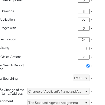
*
 Drawings
*
Publication
*
 Pages with
*
pecification
*
isting
*
Office Actions
*
nal Search Report
*
hed
IPOS
nal Searching
*
f a Change of the
Change of Applicant's Name and Address
*
's Name/Address
ssignment
The Standard Agent's Assignment
*