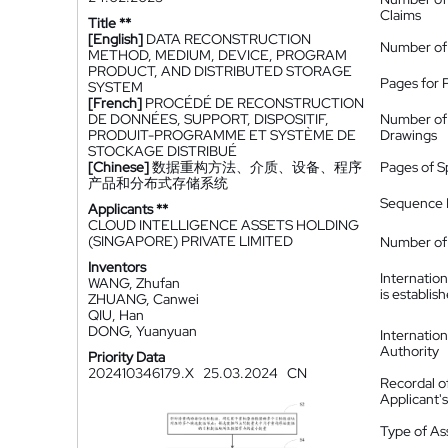
Claims
Title **
[English]
DATA RECONSTRUCTION
Number of
METHOD, MEDIUM, DEVICE, PROGRAM
PRODUCT, AND DISTRIBUTED STORAGE
Pages for 
SYSTEM
[French]
PROCÉDÉ DE RECONSTRUCTION
DE DONNÉES, SUPPORT, DISPOSITIF,
Number of
PRODUIT-PROGRAMME ET SYSTÈME DE
Drawings
STOCKAGE DISTRIBUÉ
[Chinese]
数据重构方法、介质、设备、程序
Pages of S
产品和分布式存储系统
Sequence L
Applicants **
CLOUD INTELLIGENCE ASSETS HOLDING
(SINGAPORE) PRIVATE LIMITED
Number of 
Inventors
Internatio
WANG, Zhufan
is establis
ZHUANG, Canwei
QIU, Han
DONG, Yuanyuan
Internatio
Authority
Priority Data
202410346179.X
25.03.2024
CN
Recordal o
Applicant
Type of A