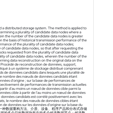
 a distributed storage system. The method is applied to
termining a plurality of candidate data nodes where a
erein the number of the candidate data nodes is greater
 the basis of historical transmission performance of the
ormance of the plurality of candidate data nodes;
y of candidate data nodes, so that after requesting the
locks requested from the plurality of candidate data
ality of candidate data nodes, wherein the number of the
rming data reconstruction on the original data on the
Procédé de reconstruction de données, support,
pliqué à un système de stockage distribué comprenant
ds de données candidats dans lesquels une pluralité de
e, le nombre des nœuds de données candidats étant
nnées d'origine ; sur la base de performances de
espectivement de performances de transmission actuelles
 partir d'au moins un nœud de données cible parmi la
onnées cible à partir de l'au moins un nœud de données
de données candidats est corrélé positivement avec les
dats, le nombre des nœuds de données cibles étant
n de données sur les données d'origine sur la base du
一种数据重构方法、介质、设备、程序产品和分布式存储
数据的多个目标数据块所在的多个候选数据节点；候选数