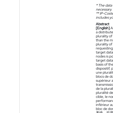
*
The data 
necessary.
**
IP-Coster
includes yo
Abstract
[English]
A
a distribut
plurality o
than the m
plurality o
requesting 
target data
nodes is po
target dat
basis of th
dispositif
une plural
blocs de d
supérieur 
transmissi
de la plur
pluralité 
cible, le n
performanc
inférieur 
bloc de do
系统，应