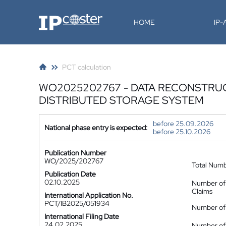
IP-Coster
HOME
IP
PCT calculation
WO2025202767 - DATA RECONSTRU
DISTRIBUTED STORAGE SYSTEM
before 25.09.2026
National phase entry is expected:
before 25.10.2026
Publication Number
WO/2025/202767
Total Num
Publication Date
02.10.2025
Number of
Claims
International Application No.
PCT/IB2025/051934
Number of 
International Filing Date
24.02.2025
Number of