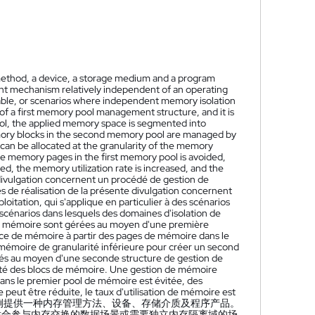
thod, a device, a storage medium and a program
 mechanism relatively independent of an operating
rable, or scenarios where independent memory isolation
f a first memory pool management structure, and it is
ol, the applied memory space is segmented into
mory blocks in the second memory pool are managed by
n be allocated at the granularity of the memory
 memory pages in the first memory pool is avoided,
 the memory utilization rate is increased, and the
divulgation concernent un procédé de gestion de
 de réalisation de la présente divulgation concernent
ation, qui s'applique en particulier à des scénarios
cénarios dans lesquels des domaines d'isolation de
e mémoire sont gérées au moyen d'une première
pace de mémoire à partir des pages de mémoire dans le
émoire de granularité inférieure pour créer un second
rés au moyen d'une seconde structure de gestion de
rité des blocs de mémoire. Une gestion de mémoire
ns le premier pool de mémoire est évitée, des
eut être réduite, le taux d'utilisation de mémoire est
例提供一种内存管理方法、设备、存储介质及程序产品。
适合参与内存交换的数据场景或需要独立内存隔离域的场