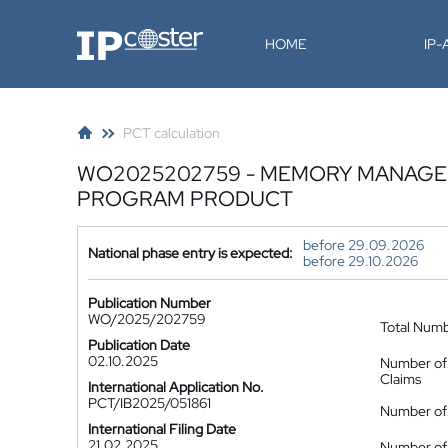
IP-Coster
HOME
IP
PCT calculation
WO2025202759 - MEMORY MANAGEM
PROGRAM PRODUCT
before 29.09.2026
National phase entry is expected:
before 29.10.2026
Publication Number
WO/2025/202759
Total Num
Publication Date
02.10.2025
Number of
Claims
International Application No.
PCT/IB2025/051861
Number of 
International Filing Date
21.02.2025
Number of