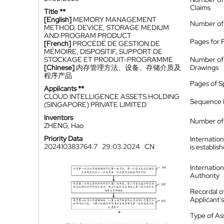
Claims
Title **
[English]
MEMORY MANAGEMENT
Number of
METHOD, DEVICE, STORAGE MEDIUM
AND PROGRAM PRODUCT
Pages for 
[French]
PROCÉDÉ DE GESTION DE
MÉMOIRE, DISPOSITIF, SUPPORT DE
STOCKAGE ET PRODUIT-PROGRAMME
Number of
[Chinese]
内存管理方法、设备、存储介质及
Drawings
程序产品
Pages of S
Applicants **
CLOUD INTELLIGENCE ASSETS HOLDING
Sequence L
(SINGAPORE) PRIVATE LIMITED
Inventors
Number of 
ZHENG, Hao
Priority Data
Internatio
202410383764.7
29.03.2024
CN
is establis
Internatio
Authority
Recordal o
Applicant
Type of A