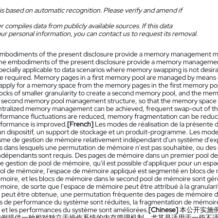
is based on automatic recognition. Please verify and amend if
 compiles data from publicly available sources. If this data
ur personal information, you can contact us to request its removal.
mbodiments of the present disclosure provide a memory management me
he embodiments of the present disclosure provide a memory management
pecially applicable to data scenarios where memory swapping is not desi
e required. Memory pages in a first memory pool are managed by means o
 apply for a memory space from the memory pages in the first memory po
cks of smaller granularity to create a second memory pool, and the me
 second memory pool management structure, so that the memory space ca
ntralized memory management can be achieved, frequent swap-out of the
formance fluctuations are reduced, memory fragmentation can be reduced,
formance is improved.
[French]
Les modes de réalisation de la présente 
n dispositif, un support de stockage et un produit-programme. Les modes
me de gestion de mémoire relativement indépendant d'un système d'exploit
 dans lesquels une permutation de mémoire n'est pas souhaitée, ou des s
dépendants sont requis. Des pages de mémoire dans un premier pool d
de gestion de pool de mémoire, qu'il est possible d'appliquer pour un es
ol de mémoire, l'espace de mémoire appliqué est segmenté en blocs de m
moire, et les blocs de mémoire dans le second pool de mémoire sont gé
moire, de sorte que l'espace de mémoire peut être attribué à la granula
e peut être obtenue, une permutation fréquente des pages de mémoire da
ns de performance du système sont réduites, la fragmentation de mémoire p
et les performances du système sont améliorées.
[Chinese]
本公开实施
施例提供一种相对独立于操作系统的内存管理机制，尤其是适用于一些不