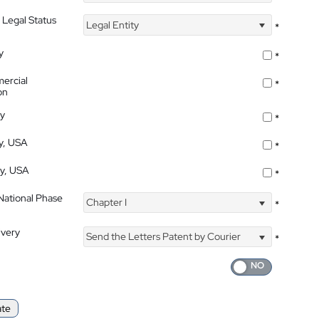
 Legal Status
Legal Entity
*
y
*
ercial
*
on
ty
*
ty, USA
*
ty, USA
*
 National Phase
Chapter I
*
ivery
Send the Letters Patent by Courier
*
ate