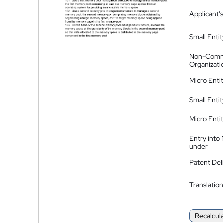
Applicant's
Small Entit
Non-Comm
Organizati
Micro Enti
Small Enti
Micro Enti
Entry into
under
Patent Del
Translation
Recalcul