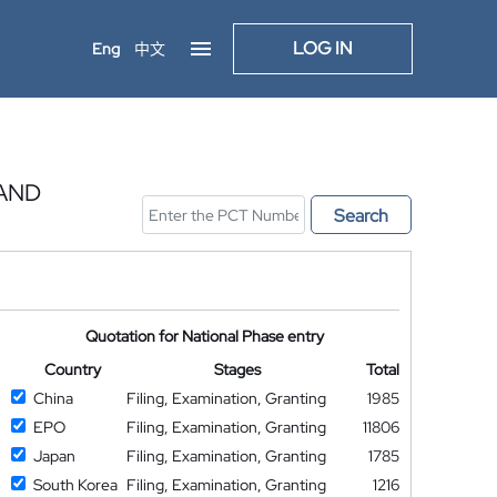
LOG IN
Eng
中文
AND
Search
Quotation for National Phase entry
Country
Stages
Total
China
Filing, Examination, Granting
1985
EPO
Filing, Examination, Granting
11806
Japan
Filing, Examination, Granting
1785
South Korea
Filing, Examination, Granting
1216