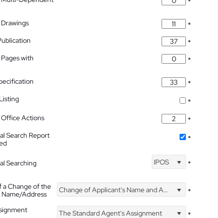
*
 Drawings
*
Publication
*
 Pages with
*
pecification
*
isting
*
Office Actions
*
nal Search Report
*
hed
IPOS
nal Searching
*
f a Change of the
Change of Applicant's Name and Address
*
's Name/Address
ssignment
The Standard Agent's Assignment
*