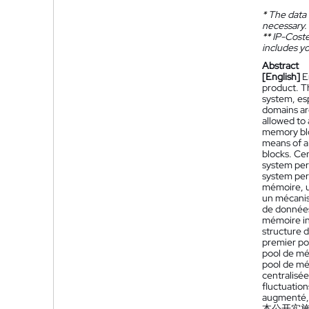
*
The data 
necessary.
**
IP-Coster
includes yo
Abstract
[English]
E
product. T
system, es
domains ar
allowed to
memory blo
means of a
blocks. Ce
system per
system per
mémoire, u
un mécanis
de données
mémoire in
structure 
premier po
pool de mé
pool de mé
centralisé
fluctuatio
augmenté, 
本公开实