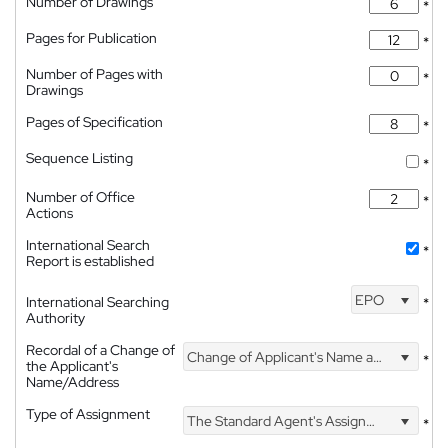
Number of Drawings
*
Pages for Publication
*
Number of Pages with
*
Drawings
Pages of Specification
*
Sequence Listing
*
Number of Office
*
Actions
International Search
*
Report is established
EPO
International Searching
*
Authority
Recordal of a Change of
Change of Applicant's Name and Address
*
the Applicant's
Name/Address
Type of Assignment
The Standard Agent's Assignment
*