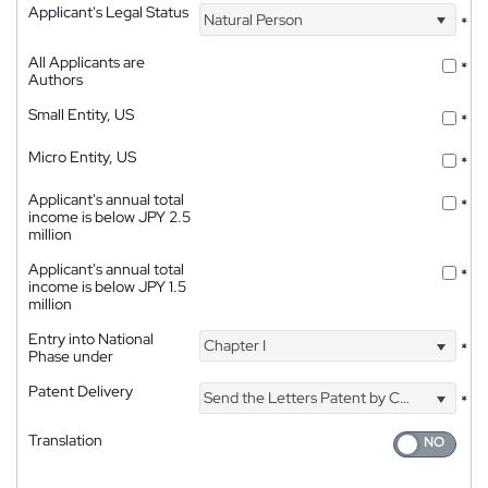
Applicant's Legal Status
Natural Person
*
All Applicants are
*
Authors
Small Entity, US
*
Micro Entity, US
*
Applicant's annual total
*
income is below JPY 2.5
million
Applicant's annual total
*
income is below JPY 1.5
million
Entry into National
Chapter I
*
Phase under
Patent Delivery
Send the Letters Patent by Courier
*
Translation