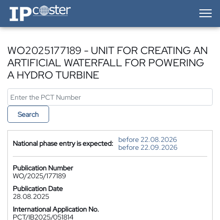
IP-Coster — Home
WO2025177189 - UNIT FOR CREATING AN
ARTIFICIAL WATERFALL FOR POWERING
A HYDRO TURBINE
Search
before 22.08.2026
National phase entry is expected:
before 22.09.2026
Publication Number
WO/2025/177189
Publication Date
28.08.2025
International Application No.
PCT/IB2025/051814