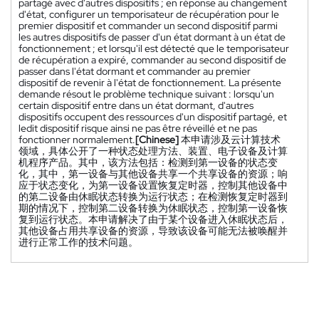
partagé avec d'autres dispositifs ; en réponse au changement
d'état, configurer un temporisateur de récupération pour le
premier dispositif et commander un second dispositif parmi
les autres dispositifs de passer d'un état dormant à un état de
fonctionnement ; et lorsqu'il est détecté que le temporisateur
de récupération a expiré, commander au second dispositif de
passer dans l'état dormant et commander au premier
dispositif de revenir à l'état de fonctionnement. La présente
demande résout le problème technique suivant : lorsqu'un
certain dispositif entre dans un état dormant, d'autres
dispositifs occupent des ressources d'un dispositif partagé, et
ledit dispositif risque ainsi ne pas être réveillé et ne pas
fonctionner normalement.
[Chinese]
本申请涉及云计算技术
领域，具体公开了一种状态处理方法、装置、电子设备及计算
机程序产品。其中，该方法包括：检测到第一设备的状态变
化，其中，第一设备与其他设备共享一个共享设备的资源；响
应于状态变化，为第一设备设置恢复定时器，控制其他设备中
的第二设备由休眠状态转换为运行状态；在检测恢复定时器到
期的情况下，控制第二设备转换为休眠状态，控制第一设备恢
复到运行状态。本申请解决了由于某个设备进入休眠状态后，
其他设备占用共享设备的资源，导致该设备可能无法被唤醒并
进行正常工作的技术问题。