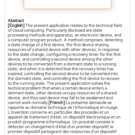
Abstract
[English]
The present application relates to the technical field
of cloud computing. Particularly disclosed are state
processing methods and apparatus, an electronic device, and
a computer program product. A method comprises: detecting
a state change of a first device, the first device sharing
resources of a shared device with other devices; in response
to the state change, configuring a recovery timer for the first
device, and controlling a second device among the other
devices to be converted from a dormant state to a running
state; and when it is detected that the recovery timer has
expired, controlling the second device to be converted into
the dormant state, and controlling the first device to recover
to the running state. The present application solves the
technical problem that when a certain device enters a
dormant state, other devices occupy resources of a shared
device, and thus said device may fail to be awakened and
cannot work normally.
[French]
La présente demande se
rapporte au domaine technique de l'informatique en nuage.
L'invention concerne en particulier des procédés et un
appareil de traitement d'état, un dispositif électronique et un
produit-programme informatique. Un procédé consiste à :
détecter un changement d'état d'un premier dispositif, le
premier dispositif partageant des ressources d'un dispositif