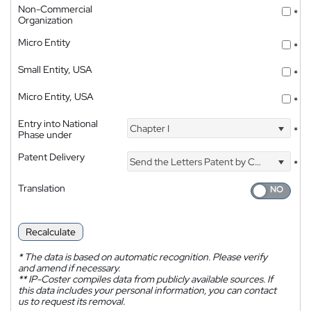
Non-Commercial
*
Organization
Micro Entity
*
Small Entity, USA
*
Micro Entity, USA
*
Entry into National
Chapter I
*
Phase under
Patent Delivery
Send the Letters Patent by Courier
*
Translation
Recalculate
*
The data is based on automatic recognition. Please verify
and amend if necessary.
**
IP-Coster compiles data from publicly available sources. If
this data includes your personal information, you can contact
us to request its removal.