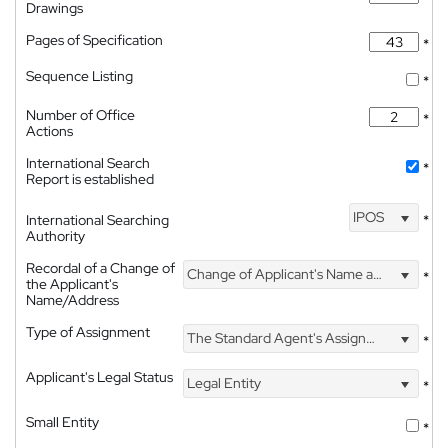
Drawings
Pages of Specification
*
Sequence Listing
*
Number of Office
*
Actions
International Search
*
Report is established
IPOS
International Searching
*
Authority
Recordal of a Change of
Change of Applicant's Name and Address
*
the Applicant's
Name/Address
Type of Assignment
The Standard Agent's Assignment
*
Applicant's Legal Status
Legal Entity
*
Small Entity
*