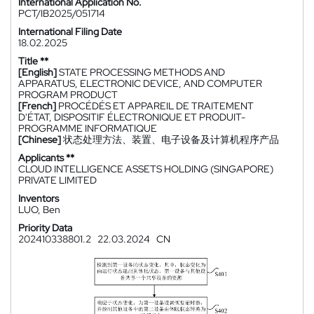
International Application No.
PCT/IB2025/051714
International Filing Date
18.02.2025
Title **
[English]
STATE PROCESSING METHODS AND
APPARATUS, ELECTRONIC DEVICE, AND COMPUTER
PROGRAM PRODUCT
[French]
PROCÉDÉS ET APPAREIL DE TRAITEMENT
D'ÉTAT, DISPOSITIF ÉLECTRONIQUE ET PRODUIT-
PROGRAMME INFORMATIQUE
[Chinese]
状态处理方法、装置、电子设备及计算机程序产品
Applicants **
CLOUD INTELLIGENCE ASSETS HOLDING (SINGAPORE)
PRIVATE LIMITED
Inventors
LUO, Ben
Priority Data
202410338801.2
22.03.2024
CN