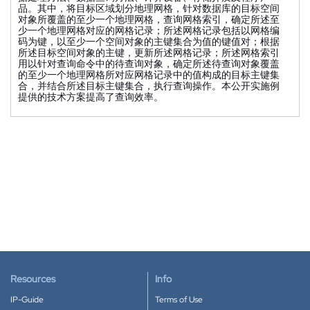
品。其中，将目标区域划分地理网格，针对数据库的目标空间
对象所覆盖的至少一个地理网格，查询网格索引，确定所述至
少一个地理网格对应的网格记录；所述网格记录包括以网格编
码为键，以至少一个空间对象的主键集合为值的键值对；根据
所述目标空间对象的主键，更新所述网格记录；所述网格索引
用以针对查询命令中的待查询对象，确定所述待查询对象覆盖
的至少一个地理网格所对应网格记录中的值构成的目标主键集
合，并结合所述目标主键集合，执行查询操作。本公开实施例
提供的技术方案提高了查询效率。
Resources
Info
IP-Guide
Terms of Use