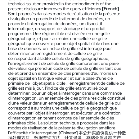
technical solution provided in the embodiments of the
present disclosure improves the query efficiency.
[French]
Sont proposés dans les modes de réalisation de la présente
divulgation un procédé de traitement de données, un
procédé d'interrogation de données, un dispositif
informatique, un support de stockage et un produit
programme. Une région cible est divisée en une grille
géographique, et pour au moins une cellule de grille
géographique couverte par un objet spatial cible dans une
base de données, un indice de grille est interrogé pour
déterminer un enregistrement de cellule de grille
correspondant à ladite cellule de grille géographique,
l'enregistrement de cellule de grille comprenant une paire
clé-valeur qui prend un code de cellule de grille en tant que
clé et prend un ensemble de clés primaires d'au moins un
objet spatial en tant que valeur ; et sur la base d'une clé
primaire de l'objet spatial cible, l'enregistrement de cellule de
grille est mis à jour, l'indice de grille étant utilisé pour
déterminer, pour un objet à interroger dans une commande
d'interrogation, un ensemble de clés primaires cible constitué
d'une valeur dans un enregistrement de cellule de grille qui
correspond à au moins une cellule de grille géographique
couverte par l'objet à interroger, et exécuter une opération
d'interrogation en tenant compte de l'ensemble de clés
primaires cible. La solution technique proposée dans les
modes de réalisation de la présente divulgation améliore
l'efficacité d'interrogation.
[Chinese]
本公开实施例提供一种数
据处理方法、数据查询方法、计算设备、存储介质及程序产