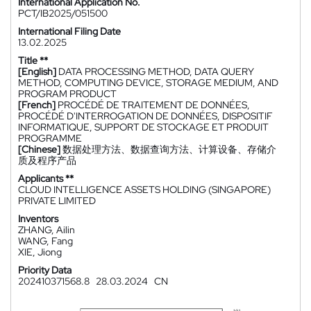
International Application No.
PCT/IB2025/051500
International Filing Date
13.02.2025
Title **
[English]
DATA PROCESSING METHOD, DATA QUERY
METHOD, COMPUTING DEVICE, STORAGE MEDIUM, AND
PROGRAM PRODUCT
[French]
PROCÉDÉ DE TRAITEMENT DE DONNÉES,
PROCÉDÉ D'INTERROGATION DE DONNÉES, DISPOSITIF
INFORMATIQUE, SUPPORT DE STOCKAGE ET PRODUIT
PROGRAMME
[Chinese]
数据处理方法、数据查询方法、计算设备、存储介
质及程序产品
Applicants **
CLOUD INTELLIGENCE ASSETS HOLDING (SINGAPORE)
PRIVATE LIMITED
Inventors
ZHANG, Ailin
WANG, Fang
XIE, Jiong
Priority Data
202410371568.8
28.03.2024
CN