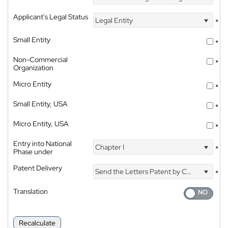
Applicant's Legal Status
Legal Entity
*
Small Entity
*
Non-Commercial
*
Organization
Micro Entity
*
Small Entity, USA
*
Micro Entity, USA
*
Entry into National
Chapter I
*
Phase under
Patent Delivery
Send the Letters Patent by Courier
*
Translation
Recalculate