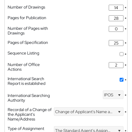
Number of Drawings
*
Pages for Publication
*
Number of Pages with
*
Drawings
Pages of Specification
*
Sequence Listing
*
Number of Office
*
Actions
International Search
*
Report is established
IPOS
International Searching
*
Authority
Recordal of a Change of
Change of Applicant's Name and Address
*
the Applicant's
Name/Address
Type of Assignment
The Standard Agent's Assignment
*