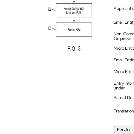
Applicant's
Small Entit
Non-Comm
Organizati
Micro Enti
Small Enti
Micro Enti
Entry into
under
Patent Del
Translation
Recalcul