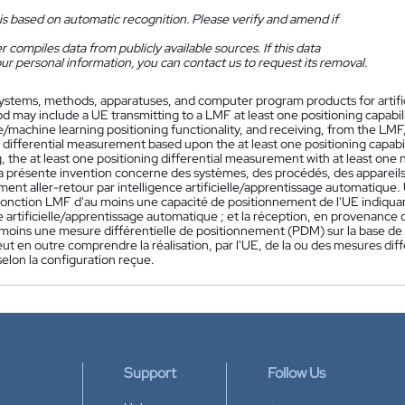
is based on automatic recognition. Please verify and amend if
 compiles data from publicly available sources. If this data
ur personal information, you can contact us to request its removal.
ystems, methods, apparatuses, and computer program products for artifici
may include a UE transmitting to a LMF at least one positioning capability 
e/machine learning positioning functionality, and receiving, from the LMF,
g differential measurement based upon the at least one positioning capab
 the at least one positioning differential measurement with at least one 
a présente invention concerne des systèmes, des procédés, des appareil
ment aller-retour par intelligence artificielle/apprentissage automatique
fonction LMF d'au moins une capacité de positionnement de l'UE indiqua
e artificielle/apprentissage automatique ; et la réception, en provenance
u moins une mesure différentielle de positionnement (PDM) sur la base de
ut en outre comprendre la réalisation, par l'UE, de la ou des mesures dif
elon la configuration reçue.
Support
Follow Us