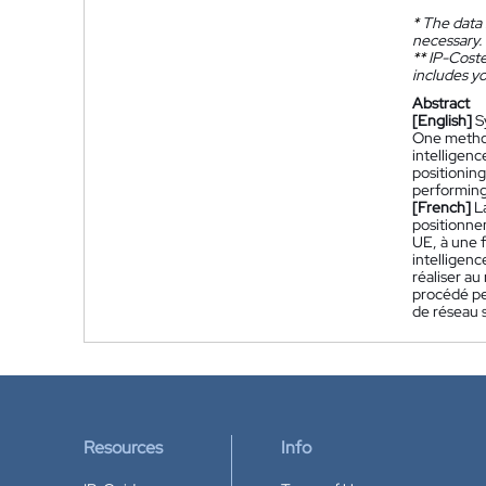
*
The data 
necessary.
**
IP-Coster
includes yo
Abstract
[English]
S
One method 
intelligenc
positionin
performing,
[French]
L
positionne
UE, à une 
intelligenc
réaliser a
procédé pe
de réseau s
Resources
Info