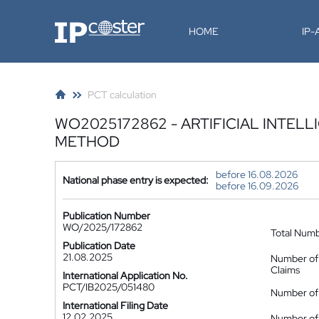
IP-Coster
HOME
IP
PCT calculation
WO2025172862 - ARTIFICIAL INTEL
METHOD
before 16.08.2026
National phase entry is expected:
before 16.09.2026
Publication Number
WO/2025/172862
Total Num
Publication Date
21.08.2025
Number of
Claims
International Application No.
PCT/IB2025/051480
Number of 
International Filing Date
12.02.2025
Number of