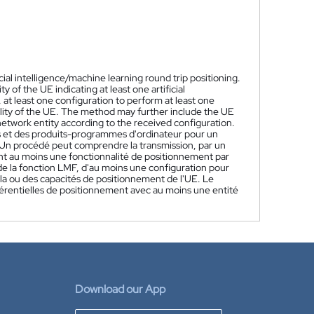
al intelligence/machine learning round trip positioning.
of the UE indicating at least one artificial
 at least one configuration to perform at least one
ility of the UE. The method may further include the UE
network entity according to the received configuration.
s et des produits-programmes d'ordinateur pour un
. Un procédé peut comprendre la transmission, par un
nt au moins une fonctionnalité de positionnement par
 de la fonction LMF, d'au moins une configuration pour
 la ou des capacités de positionnement de l'UE. Le
férentielles de positionnement avec au moins une entité
Download our App