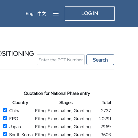
LOG IN
Eng
中文
OSITIONING
Search
Quotation for National Phase entry
Country
Stages
Total
China
Filing, Examination, Granting
2737
EPO
Filing, Examination, Granting
20291
Japan
Filing, Examination, Granting
2969
South Korea
Filing, Examination, Granting
3603