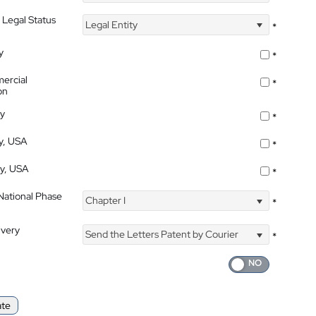
 Legal Status
Legal Entity
*
y
*
ercial
*
on
ty
*
ty, USA
*
ty, USA
*
 National Phase
Chapter I
*
ivery
Send the Letters Patent by Courier
*
ate