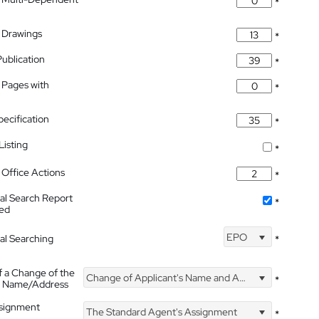
*
 Drawings
*
Publication
*
 Pages with
*
pecification
*
isting
*
Office Actions
*
nal Search Report
*
hed
EPO
nal Searching
*
f a Change of the
Change of Applicant's Name and Address
*
's Name/Address
ssignment
The Standard Agent's Assignment
*