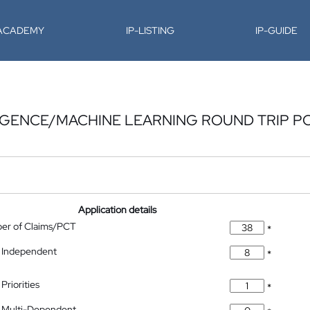
-ACADEMY
IP-LISTING
IP-GUIDE
LIGENCE/MACHINE LEARNING ROUND TRIP P
Application details
ber of Claims/PCT
*
 Independent
*
Priorities
*
 Multi-Dependent