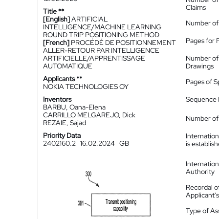
Claims
Title **
[English]
ARTIFICIAL
Number of
INTELLIGENCE/MACHINE LEARNING
ROUND TRIP POSITIONING METHOD
Pages for 
[French]
PROCÉDÉ DE POSITIONNEMENT
ALLER-RETOUR PAR INTELLIGENCE
ARTIFICIELLE/APPRENTISSAGE
Number of
AUTOMATIQUE
Drawings
Applicants **
Pages of S
NOKIA TECHNOLOGIES OY
Inventors
Sequence L
BARBU, Oana-Elena
CARRILLO MELGAREJO, Dick
Number of 
REZAIE, Sajad
Priority Data
Internatio
2402160.2
16.02.2024
GB
is establis
Internatio
Authority
Recordal o
Applicant
Type of A