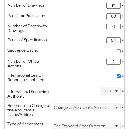
Number of Drawings
*
Pages for Publication
*
Number of Pages with
*
Drawings
Pages of Specification
*
Sequence Listing
*
Number of Office
*
Actions
International Search
*
Report is established
EPO
International Searching
*
Authority
Recordal of a Change of
Change of Applicant's Name and Address
*
the Applicant's
Name/Address
Type of Assignment
The Standard Agent's Assignment
*