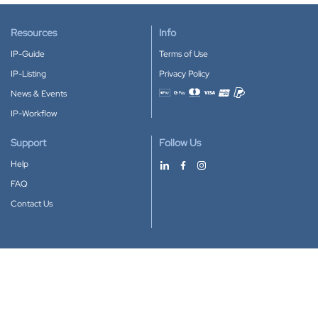
Resources
Info
IP-Guide
Terms of Use
IP-Listing
Privacy Policy
News & Events
Accepted payment methods
IP-Workflow
Support
Follow Us
Help
FAQ
Contact Us
Download our App
Google Play
Apple Store