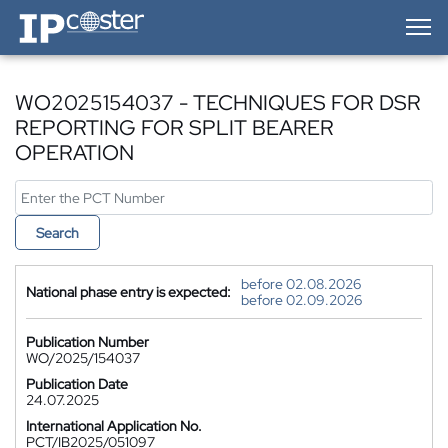
IP-Coster — Home
WO2025154037 - TECHNIQUES FOR DSR
REPORTING FOR SPLIT BEARER
OPERATION
Search
before 02.08.2026
National phase entry is expected:
before 02.09.2026
Publication Number
WO/2025/154037
Publication Date
24.07.2025
International Application No.
PCT/IB2025/051097