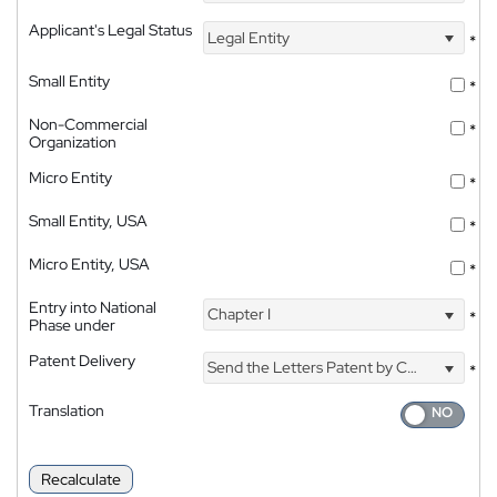
Applicant's Legal Status
Legal Entity
*
Small Entity
*
Non-Commercial
*
Organization
Micro Entity
*
Small Entity, USA
*
Micro Entity, USA
*
Entry into National
Chapter I
*
Phase under
Patent Delivery
Send the Letters Patent by Courier
*
Translation
Recalculate