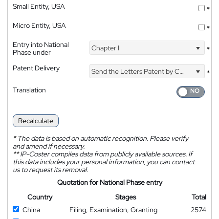
Small Entity, USA
*
Micro Entity, USA
*
Entry into National
Chapter I
*
Phase under
Patent Delivery
Send the Letters Patent by Courier
*
Translation
Recalculate
*
The data is based on automatic recognition. Please verify
and amend if necessary.
**
IP-Coster compiles data from publicly available sources. If
this data includes your personal information, you can contact
us to request its removal.
Quotation for National Phase entry
Country
Stages
Total
China
Filing, Examination, Granting
2574