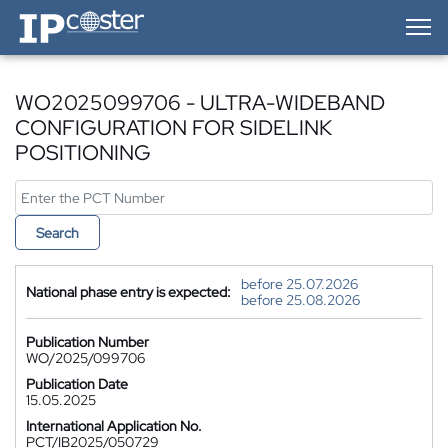
IP-Coster — Home
WO2025099706 - ULTRA-WIDEBAND
CONFIGURATION FOR SIDELINK
POSITIONING
Search
before 25.07.2026
National phase entry is expected:
before 25.08.2026
Publication Number
WO/2025/099706
Publication Date
15.05.2025
International Application No.
PCT/IB2025/050729