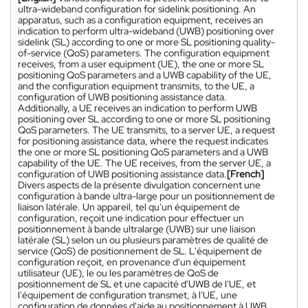
ultra-wideband configuration for sidelink positioning. An
apparatus, such as a configuration equipment, receives an
indication to perform ultra-wideband (UWB) positioning over
sidelink (SL) according to one or more SL positioning quality-
of-service (QoS) parameters. The configuration equipment
receives, from a user equipment (UE), the one or more SL
positioning QoS parameters and a UWB capability of the UE,
and the configuration equipment transmits, to the UE, a
configuration of UWB positioning assistance data.
Additionally, a UE receives an indication to perform UWB
positioning over SL according to one or more SL positioning
QoS parameters. The UE transmits, to a server UE, a request
for positioning assistance data, where the request indicates
the one or more SL positioning QoS parameters and a UWB
capability of the UE. The UE receives, from the server UE, a
configuration of UWB positioning assistance data.
[French]
Divers aspects de la présente divulgation concernent une
configuration à bande ultra-large pour un positionnement de
liaison latérale. Un appareil, tel qu'un équipement de
configuration, reçoit une indication pour effectuer un
positionnement à bande ultralarge (UWB) sur une liaison
latérale (SL) selon un ou plusieurs paramètres de qualité de
service (QoS) de positionnement de SL. L'équipement de
configuration reçoit, en provenance d'un équipement
utilisateur (UE), le ou les paramètres de QoS de
positionnement de SL et une capacité d'UWB de l'UE, et
l'équipement de configuration transmet, à l'UE, une
configuration de données d'aide au positionnement à UWB.