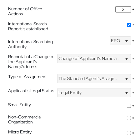
Number of Office
*
Actions
International Search
*
Report is established
EPO
International Searching
*
Authority
Recordal of a Change of
Change of Applicant's Name and Address
*
the Applicant's
Name/Address
Type of Assignment
The Standard Agent's Assignment
*
Applicant's Legal Status
Legal Entity
*
Small Entity
*
Non-Commercial
*
Organization
Micro Entity
*