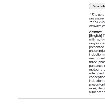
Recalcul
*
The data 
necessary.
**
IP-Coster
includes yo
Abstract
[English]
T
with multi
single-phas
presented 
phase indu
induction 
mentioned 
three-phase
puissance 
moteur tri
atteignent 
conception
induction t
présentent
rares, de 0
alimentés 