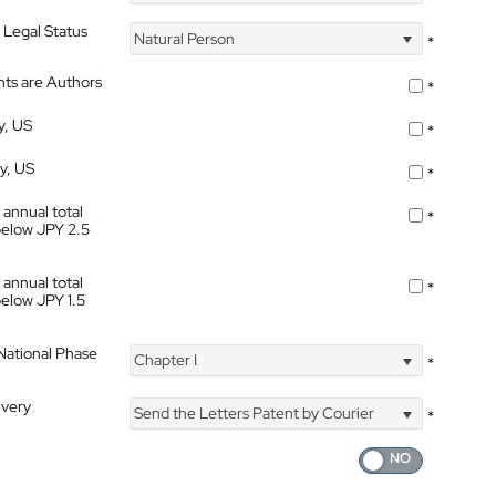
 Legal Status
Natural Person
*
nts are Authors
*
y, US
*
ty, US
*
 annual total
*
below JPY 2.5
 annual total
*
below JPY 1.5
 National Phase
Chapter I
*
ivery
Send the Letters Patent by Courier
*