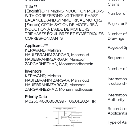
Claims
Title **
[English]
OPTIMIZING INDUCTION MOTORS
Number of
WITH CORRESPONDING THREE-PHASE
BALANCED AND SYMMETRICAL MOTORS
Pages for 
[French]
OPTIMISATION DE MOTEURS À
INDUCTION À L'AIDE DE MOTEURS
TRIPHASÉS ÉQUILIBRÉS ET SYMÉTRIQUES
Number of
CORRESPONDANTS
Drawings
Applicants **
Pages of S
KERAVAND, Mehran
HAJI EBRAHIM ZARGAR, Mahmoud
Sequence L
HAJIEBRAHIMZARGAR, Mansoor
ZARGARNEZHAD, Mohammadhossein
Number of 
Inventors
KERAVAND, Mehran
Internatio
HAJI EBRAHIM ZARGAR, Mahmoud
is establis
HAJIEBRAHIMZARGAR, Mansoor
ZARGARNEZHAD, Mohammadhossein
Internatio
Priority Data
Authority
140250140003006997
06.01.2024
IR
Recordal o
Applicant
Type of A