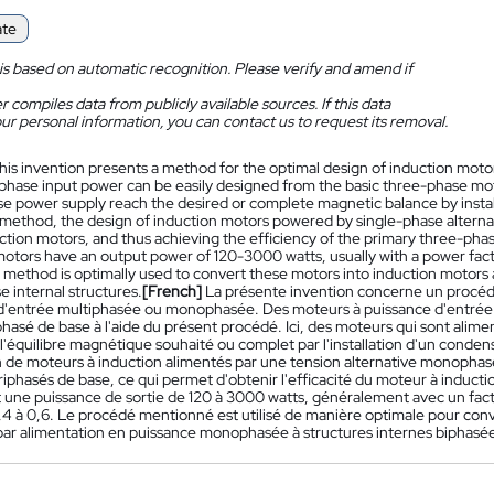
ate
is based on automatic recognition. Please verify and amend if
 compiles data from publicly available sources. If this data
ur personal information, you can contact us to request its removal.
his invention presents a method for the optimal design of induction moto
-phase input power can be easily designed from the basic three-phase mot
e power supply reach the desired or complete magnetic balance by installin
method, the design of induction motors powered by single-phase alternati
ction motors, and thus achieving the efficiency of the primary three-ph
motors have an output power of 120-3000 watts, usually with a power facto
method is optimally used to convert these motors into induction motors 
 internal structures.
[French]
La présente invention concerne un procéd
d'entrée multiphasée ou monophasée. Des moteurs à puissance d'entrée 
phasé de base à l'aide du présent procédé. Ici, des moteurs qui sont ali
l'équilibre magnétique souhaité ou complet par l'installation d'un condens
 de moteurs à induction alimentés par une tension alternative monoph
riphasés de base, ce qui permet d'obtenir l'efficacité du moteur à inducti
 une puissance de sortie de 120 à 3000 watts, généralement avec un facte
,4 à 0,6. Le procédé mentionné est utilisé de manière optimale pour conv
par alimentation en puissance monophasée à structures internes biphasée