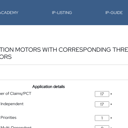
-ACADEMY
IP-LISTING
IP-GUIDE
UCTION MOTORS WITH CORRESPONDING THR
TORS
Application details
ber of Claims/PCT
*
 Independent
*
Priorities
*
 Multi-Dependent