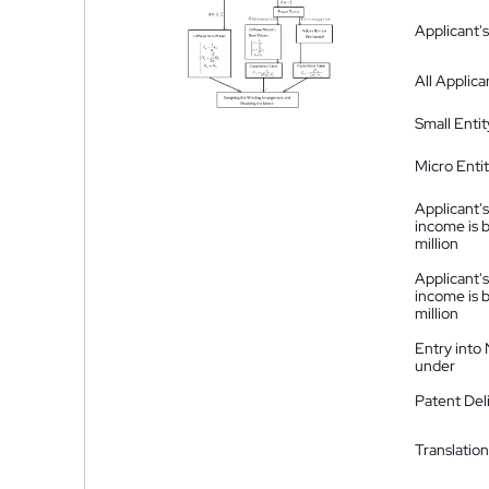
Applicant's
All Applica
Small Entit
Micro Enti
Applicant's
income is 
million
Applicant's
income is 
million
Entry into
under
Patent Del
Translation