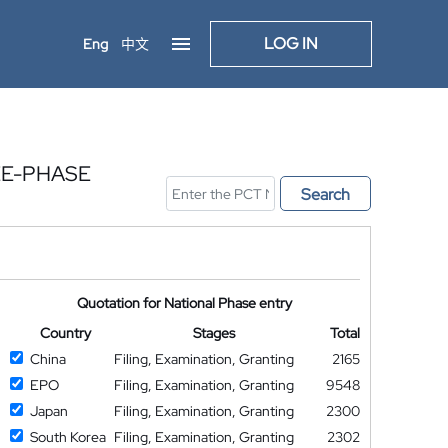
LOG IN
Eng
中文
EE-PHASE
Search
Quotation for National Phase entry
Country
Stages
Total
China
Filing, Examination, Granting
2165
EPO
Filing, Examination, Granting
9548
Japan
Filing, Examination, Granting
2300
South Korea
Filing, Examination, Granting
2302