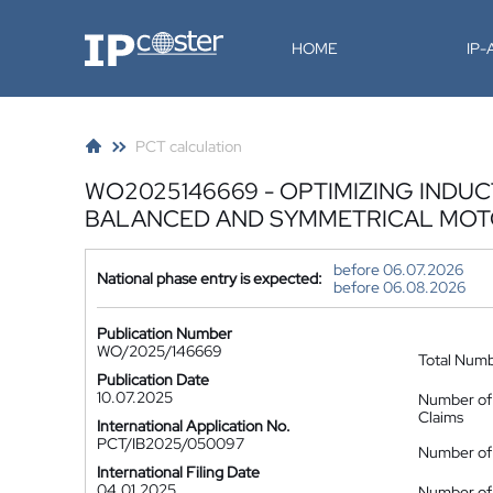
IP-Coster
HOME
IP
PCT calculation
WO2025146669 - OPTIMIZING IND
BALANCED AND SYMMETRICAL MO
before 06.07.2026
National phase entry is expected:
before 06.08.2026
Publication Number
WO/2025/146669
Total Num
Publication Date
10.07.2025
Number of
Claims
International Application No.
PCT/IB2025/050097
Number of 
International Filing Date
04.01.2025
Number of