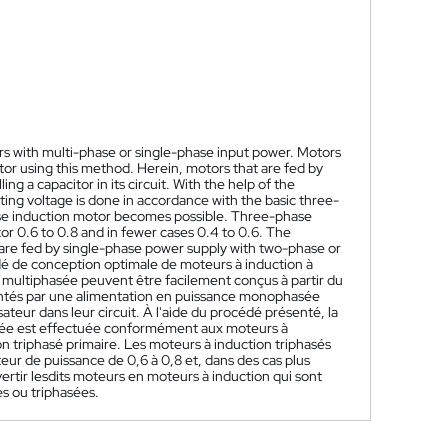
rs with multi-phase or single-phase input power. Motors
or using this method. Herein, motors that are fed by
g a capacitor in its circuit. With the help of the
ng voltage is done in accordance with the basic three-
ase induction motor becomes possible. Three-phase
r 0.6 to 0.8 and in fewer cases 0.4 to 0.6. The
are fed by single-phase power supply with two-phase or
é de conception optimale de moteurs à induction à
multiphasée peuvent être facilement conçus à partir du
mentés par une alimentation en puissance monophasée
ateur dans leur circuit. À l'aide du procédé présenté, la
asée est effectuée conformément aux moteurs à
on triphasé primaire. Les moteurs à induction triphasés
ur de puissance de 0,6 à 0,8 et, dans des cas plus
ertir lesdits moteurs en moteurs à induction qui sont
s ou triphasées.