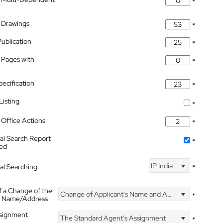
*
 Drawings
*
Publication
*
 Pages with
*
pecification
*
isting
*
Office Actions
*
nal Search Report
*
hed
IP India
nal Searching
*
f a Change of the
Change of Applicant's Name and Address
*
's Name/Address
ssignment
The Standard Agent's Assignment
*