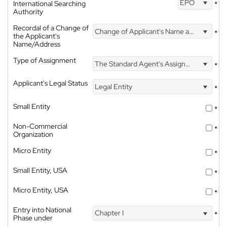
EPO
International Searching
*
Authority
Recordal of a Change of
Change of Applicant's Name and Address
*
the Applicant's
Name/Address
Type of Assignment
The Standard Agent's Assignment
*
Applicant's Legal Status
Legal Entity
*
Small Entity
*
Non-Commercial
*
Organization
Micro Entity
*
Small Entity, USA
*
Micro Entity, USA
*
Entry into National
Chapter I
*
Phase under