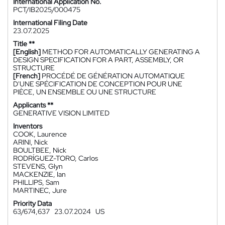
International Application No.
PCT/IB2025/000475
International Filing Date
23.07.2025
Title **
[English]
METHOD FOR AUTOMATICALLY GENERATING A
DESIGN SPECIFICATION FOR A PART, ASSEMBLY, OR
STRUCTURE
[French]
PROCÉDÉ DE GÉNÉRATION AUTOMATIQUE
D'UNE SPÉCIFICATION DE CONCEPTION POUR UNE
PIÈCE, UN ENSEMBLE OU UNE STRUCTURE
Applicants **
GENERATIVE VISION LIMITED
Inventors
COOK, Laurence
ARINI, Nick
BOULTBEE, Nick
RODRÍGUEZ-TORO, Carlos
STEVENS, Glyn
MACKENZIE, Ian
PHILLIPS, Sam
MARTINEC, Jure
Priority Data
63/674,637
23.07.2024
US