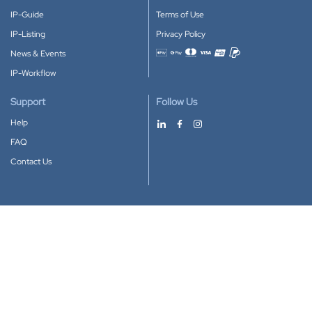
IP-Guide
Terms of Use
IP-Listing
Privacy Policy
News & Events
Accepted payment methods
IP-Workflow
Support
Follow Us
Help
FAQ
Contact Us
Download our App
Google Play
Apple Store
IP-Coster © 2010-2026
All rights reserved.