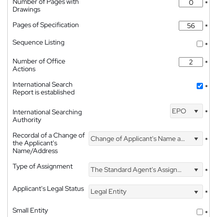
Number of Pages with
*
Drawings
Pages of Specification
*
Sequence Listing
*
Number of Office
*
Actions
International Search
*
Report is established
EPO
International Searching
*
Authority
Recordal of a Change of
Change of Applicant's Name and Address
*
the Applicant's
Name/Address
Type of Assignment
The Standard Agent's Assignment
*
Applicant's Legal Status
Legal Entity
*
Small Entity
*