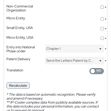
Non-Commercial
*
Organization
Micro Entity
*
Small Entity, USA
*
Micro Entity, USA
*
Entry into National
Chapter I
*
Phase under
Patent Delivery
Send the Letters Patent by Courier
*
Translation
Recalculate
*
The data is based on automatic recognition. Please verify
and amend if necessary.
**
IP-Coster compiles data from publicly available sources. If
this data includes your personal information, you can contact
us to request its removal.