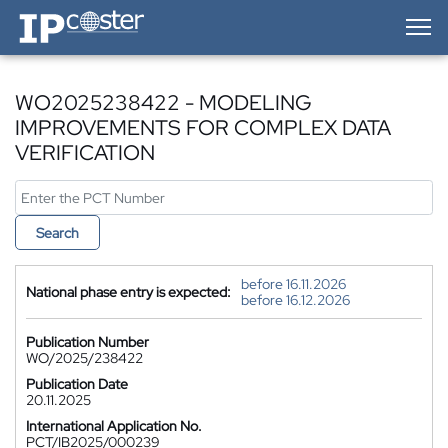
IP-Coster — Home
WO2025238422 - MODELING
IMPROVEMENTS FOR COMPLEX DATA
VERIFICATION
Search
before 16.11.2026
National phase entry is expected:
before 16.12.2026
Publication Number
WO/2025/238422
Publication Date
20.11.2025
International Application No.
PCT/IB2025/000239