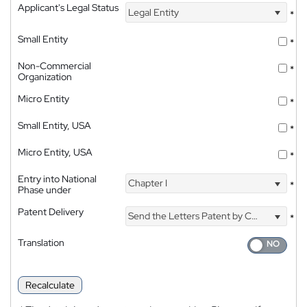
Applicant's Legal Status
Legal Entity
*
Small Entity
*
Non-Commercial
*
Organization
Micro Entity
*
Small Entity, USA
*
Micro Entity, USA
*
Entry into National
Chapter I
*
Phase under
Patent Delivery
Send the Letters Patent by Courier
*
Translation
Recalculate