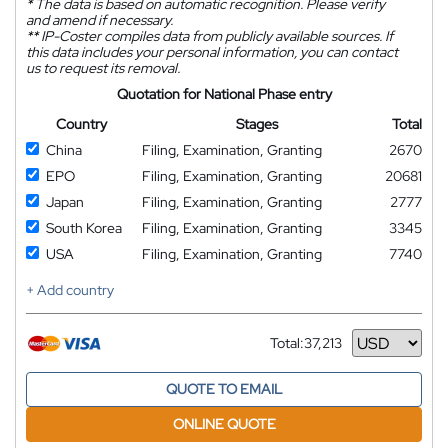
*
The data is based on automatic recognition. Please verify
and amend if necessary.
**
IP-Coster compiles data from publicly available sources. If
this data includes your personal information, you can contact
us to request its removal.
Quotation for National Phase entry
Country
Stages
Total
China
Filing, Examination, Granting
2670
EPO
Filing, Examination, Granting
20681
Japan
Filing, Examination, Granting
2777
South Korea
Filing, Examination, Granting
3345
USA
Filing, Examination, Granting
7740
+ Add country
Total:
37,213
Currency
QUOTE TO EMAIL
ONLINE QUOTE