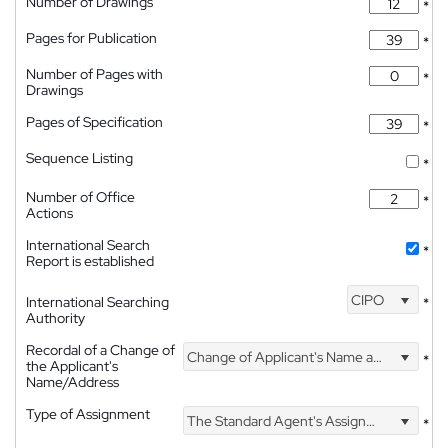
Number of Drawings
*
Pages for Publication
*
Number of Pages with
*
Drawings
Pages of Specification
*
Sequence Listing
*
Number of Office
*
Actions
International Search
*
Report is established
CIPO
International Searching
*
Authority
Recordal of a Change of
Change of Applicant's Name and Address
*
the Applicant's
Name/Address
Type of Assignment
The Standard Agent's Assignment
*