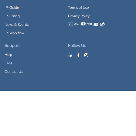
IP-Guide
Terms of Use
IP-Listing
Privacy Policy
News & Events
Accepted payment methods
IP-Workflow
Support
Follow Us
Help
FAQ
Contact Us
Download our App
Google Play
Apple Store
IP-Coster © 2010-2026
All rights reserved.