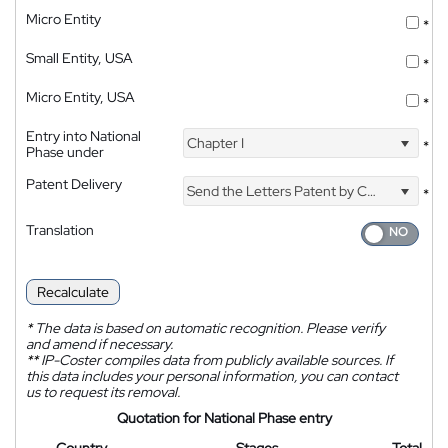
Micro Entity
*
Small Entity, USA
*
Micro Entity, USA
*
Entry into National
Chapter I
*
Phase under
Patent Delivery
Send the Letters Patent by Courier
*
Translation
Recalculate
*
The data is based on automatic recognition. Please verify
and amend if necessary.
**
IP-Coster compiles data from publicly available sources. If
this data includes your personal information, you can contact
us to request its removal.
Quotation for National Phase entry
Country
Stages
Total