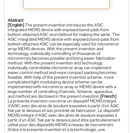
Abstract
[English]
The present invention introduces the ASIC
integrated MEMS device with exposed bond-pads from
bottom attached ASIC and method for making the same. The
ASIC integrated MEMS device with exposed bond-pads from
bottom attached ASIC can be especially used for micromirror
array MEMS devices. With the present invention and
technology, individually controlling of thousands of
micromirrors becomes possible and bring easier fabrication
method. With the present invention and technology,
individually controllable micromirror array can implement
easier control method and more compact packing becomes
feasible. With help of the present invention scheme, more
complicated light modulating device scheme can be
implemented with micromirror array or MEMS device with a
large number of controlling channels. Scheme, apparatus,
and method are disclosed in the present invention.
[French]
La présente invention concerne un dispositif MEMS intégré
d'ASIC avec des aires de soudure exposées à partir d'un ASIC
fixé par le dessous et son procédé de fabrication. Le dispositif
MEMS intégré d'ASIC avec des aires de soudure exposées à
partir d'un ASIC fixé par le dessous peut être particulièrement
utilisé pour des dispositifs MEMS à réseau de micromiroirs.
Grâce à la présente invention et à la technologie, une