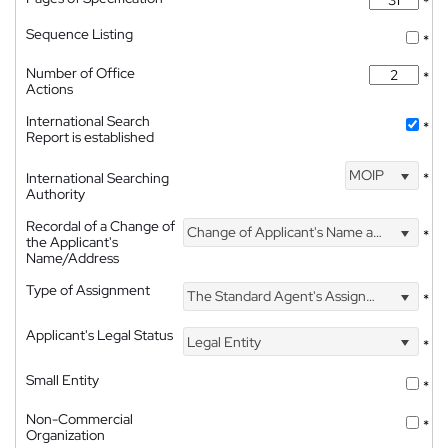
*
Sequence Listing
*
Number of Office
*
Actions
International Search
*
Report is established
MOIP
International Searching
*
Authority
Recordal of a Change of
Change of Applicant's Name and Address
*
the Applicant's
Name/Address
Type of Assignment
The Standard Agent's Assignment
*
Applicant's Legal Status
Legal Entity
*
Small Entity
*
Non-Commercial
*
Organization