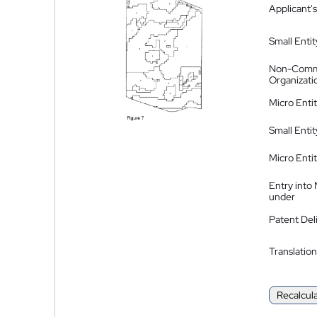
Applicant's
Small Entit
Non-Comm
Organizati
Micro Enti
Small Enti
Micro Enti
Entry into
under
Patent Del
Translation
Recalcul