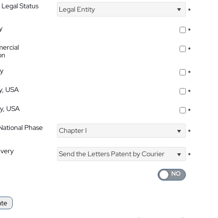
 Legal Status
Legal Entity
*
y
*
ercial
*
on
ty
*
ty, USA
*
ty, USA
*
 National Phase
Chapter I
*
ivery
Send the Letters Patent by Courier
*
ate