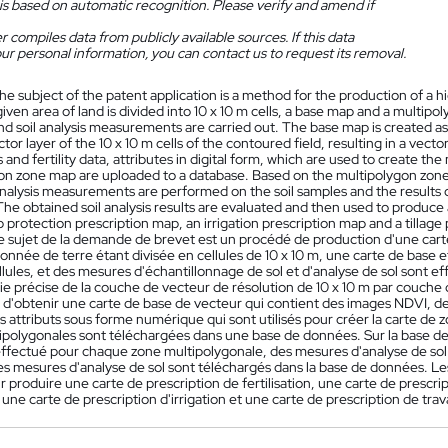
is based on automatic recognition. Please verify and amend if
 compiles data from publicly available sources. If this data
ur personal information, you can contact us to request its removal.
he subject of the patent application is a method for the production of a h
given area of land is divided into 10 x 10 m cells, a base map and a multip
d soil analysis measurements are carried out. The base map is created as
ctor layer of the 10 x 10 m cells of the contoured field, resulting in a v
and fertility data, attributes in digital form, which are used to create 
on zone map are uploaded to a database. Based on the multipolygon zone m
 analysis measurements are performed on the soil samples and the results 
he obtained soil analysis results are evaluated and then used to produce a
 protection prescription map, an irrigation prescription map and a tillage p
e sujet de la demande de brevet est un procédé de production d'une carte
nnée de terre étant divisée en cellules de 10 x 10 m, une carte de base 
llules, et des mesures d'échantillonnage de sol et d'analyse de sol sont e
e précise de la couche de vecteur de résolution de 10 x 10 m par couche d
 d'obtenir une carte de base de vecteur qui contient des images NDVI, 
des attributs sous forme numérique qui sont utilisés pour créer la carte de 
ipolygonales sont téléchargées dans une base de données. Sur la base de
effectué pour chaque zone multipolygonale, des mesures d'analyse de sol s
es mesures d'analyse de sol sont téléchargés dans la base de données. Les
ur produire une carte de prescription de fertilisation, une carte de prescr
 une carte de prescription d'irrigation et une carte de prescription de trav