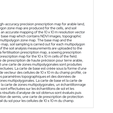
igh-accuracy precision prescription map for arable land,
olygon zone map are produced for the cells, and soil
 an accurate mapping of the 10 x 10 m resolution vector
ector base map which contains NDVI images, topographic
the multipolygon zone map. The base map and the
ap, soil sampling is carried out for each multipolygon
of the soil analysis measurements are uploaded to the
 fertilisation prescription map, a sowing prescription
rescription map for the 10 x 10 m cells of the field.
 de prescription de haute précision pour terre arable,
et une carte de zones multipolygonales sont produites
ffectuées. La carte de base est créée sous la forme d'une
e vecteur des cellules de 10 x 10 m du champ profilé, ce
des paramètres topographiques et des données de
zones multipolygonales. La carte de base et la carte de
 la carte de zones multipolygonales, un échantillonnage
ont effectuées sur les échantillons de sol et les
 résultats d'analyse de sol obtenus sont évalués puis
iption de semis, une carte de prescription de protection
ail du sol pour les cellules de 10 x 10 m du champ.