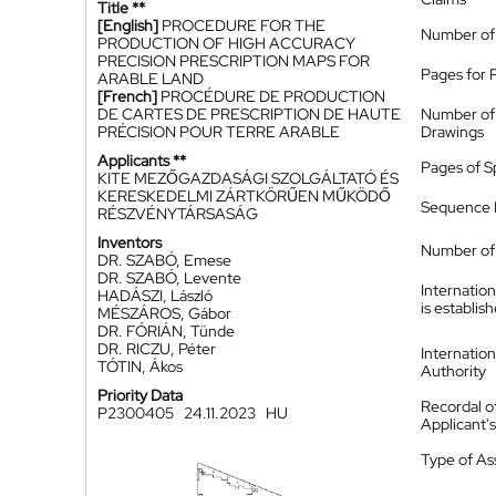
Title **
[English]
PROCEDURE FOR THE
Number of
PRODUCTION OF HIGH ACCURACY
PRECISION PRESCRIPTION MAPS FOR
Pages for 
ARABLE LAND
[French]
PROCÉDURE DE PRODUCTION
DE CARTES DE PRESCRIPTION DE HAUTE
Number of
PRÉCISION POUR TERRE ARABLE
Drawings
Applicants **
Pages of S
KITE MEZŐGAZDASÁGI SZOLGÁLTATÓ ÉS
KERESKEDELMI ZÁRTKÖRŰEN MŰKÖDŐ
Sequence L
RÉSZVÉNYTÁRSASÁG
Inventors
Number of 
DR. SZABÓ, Emese
DR. SZABÓ, Levente
Internatio
HADÁSZI, László
is establis
MÉSZÁROS, Gábor
DR. FÓRIÁN, Tünde
DR. RICZU, Péter
Internatio
TÓTIN, Ákos
Authority
Priority Data
Recordal o
P2300405
24.11.2023
HU
Applicant
Type of A