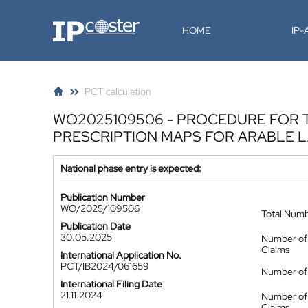
IP-Coster
HOME
IP
PCT calculation
WO2025109506 - PROCEDURE FOR 
PRESCRIPTION MAPS FOR ARABLE 
National phase entry is expected:
Publication Number
WO/2025/109506
Total Num
Publication Date
30.05.2025
Number of
Claims
International Application No.
PCT/IB2024/061659
Number of 
International Filing Date
21.11.2024
Number of
Claims