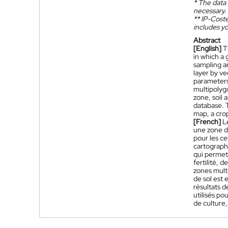
*
The data 
necessary.
**
IP-Coster
includes yo
Abstract
[English]
T
in which a 
sampling an
layer by ve
parameters 
multipolyg
zone, soil
database. T
map, a crop
[French]
L
une zone do
pour les ce
cartographi
qui permet
fertilité, 
zones mult
de sol est 
résultats d
utilisés po
de culture,