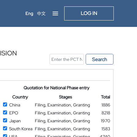
LOG IN
Eng
中文
ISION
Search
Quotation for National Phase entry
Country
Stages
Total
China
Filing, Examination, Granting
1886
EPO
Filing, Examination, Granting
8218
Japan
Filing, Examination, Granting
1970
South Korea
Filing, Examination, Granting
1583
USA
Filing, Examination, Granting
4740