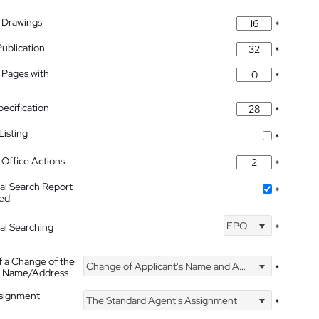
 Drawings
*
Publication
*
 Pages with
*
pecification
*
isting
*
Office Actions
*
nal Search Report
*
hed
EPO
nal Searching
*
f a Change of the
Change of Applicant's Name and Address
*
's Name/Address
ssignment
The Standard Agent's Assignment
*