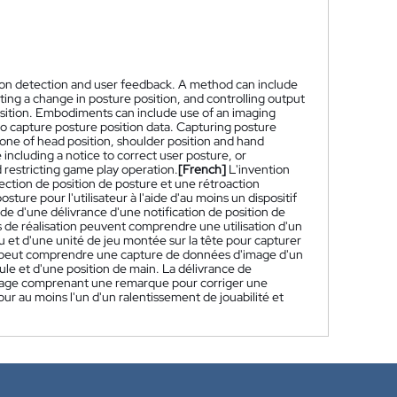
tion detection and user feedback. A method can include
ting a change in posture position, and controlling output
position. Embodiments can include use of an imaging
to capture posture position data. Capturing posture
t one of head position, shoulder position and hand
 including a notice to correct user posture, or
d restricting game play operation.
[French]
L'invention
ection de position de posture et une rétroaction
ure pour l'utilisateur à l'aide d'au moins un dispositif
 d'une délivrance d'une notification de position de
 de réalisation peuvent comprendre une utilisation d'un
jeu et d'une unité de jeu montée sur la tête pour capturer
e peut comprendre une capture de données d'image d'un
aule et d'une position de main. La délivrance de
sage comprenant une remarque pour corriger une
r au moins l'un d'un ralentissement de jouabilité et