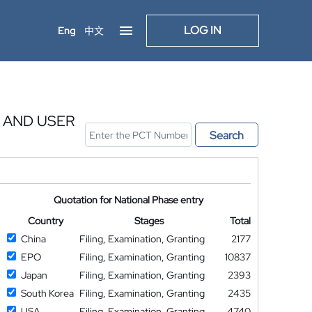
LOG IN
Eng
中文
 AND USER
Search
Quotation for National Phase entry
Country
Stages
Total
China
Filing, Examination, Granting
2177
EPO
Filing, Examination, Granting
10837
Japan
Filing, Examination, Granting
2393
South Korea
Filing, Examination, Granting
2435
USA
Filing, Examination, Granting
4740