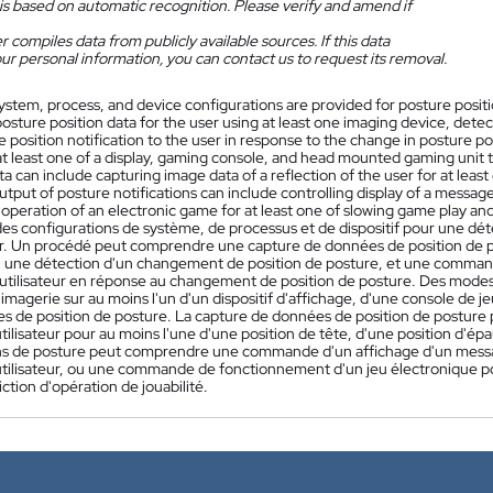
is based on automatic recognition. Please verify and amend if
 compiles data from publicly available sources. If this data
ur personal information, you can contact us to request its removal.
ystem, process, and device configurations are provided for posture posi
osture position data for the user using at least one imaging device, detec
e position notification to the user in response to the change in posture 
at least one of a display, gaming console, and head mounted gaming unit 
ta can include capturing image data of a reflection of the user for at leas
utput of posture notifications can include controlling display of a message
 operation of an electronic game for at least one of slowing game play an
es configurations de système, de processus et de dispositif pour une dét
ur. Un procédé peut comprendre une capture de données de position de post
, une détection d'un changement de position de posture, et une commande
l'utilisateur en réponse au changement de position de posture. Des modes
d'imagerie sur au moins l'un d'un dispositif d'affichage, d'une console de 
s de position de posture. La capture de données de position de postur
'utilisateur pour au moins l'une d'une position de tête, d'une position d'ép
ons de posture peut comprendre une commande d'un affichage d'un mes
utilisateur, ou une commande de fonctionnement d'un jeu électronique pou
iction d'opération de jouabilité.