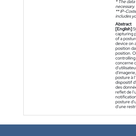
*
The data 
necessary.
**
IP-Coster
includes yo
Abstract
[English]
S
capturing p
of a postur
device on 
position da
position. O
controlling
concerne d
d'utilisate
d'imagerie
posture à 
dispositif 
des donnée
reflet de l
notificati
posture d'
d'une restr