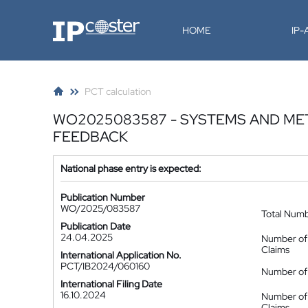
IP-Coster
HOME
IP
PCT calculation
WO2025083587 - SYSTEMS AND ME
FEEDBACK
National phase entry is expected:
Publication Number
WO/2025/083587
Total Num
Publication Date
24.04.2025
Number of
Claims
International Application No.
PCT/IB2024/060160
Number of 
International Filing Date
16.10.2024
Number of
Claims