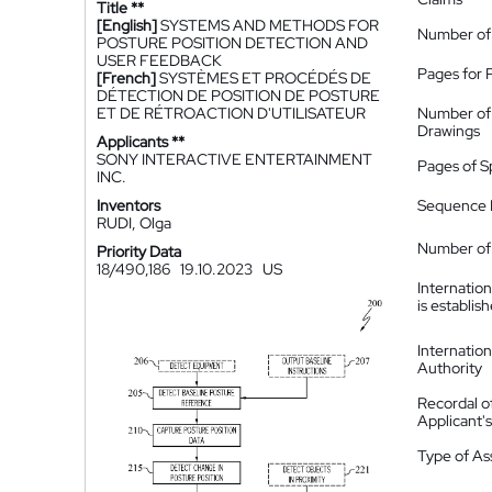
Title **
[English]
SYSTEMS AND METHODS FOR
Number of
POSTURE POSITION DETECTION AND
USER FEEDBACK
Pages for 
[French]
SYSTÈMES ET PROCÉDÉS DE
DÉTECTION DE POSITION DE POSTURE
ET DE RÉTROACTION D'UTILISATEUR
Number of
Drawings
Applicants **
SONY INTERACTIVE ENTERTAINMENT
Pages of S
INC.
Inventors
Sequence L
RUDI, Olga
Number of 
Priority Data
18/490,186
19.10.2023
US
Internatio
is establis
Internatio
Authority
Recordal o
Applicant
Type of A