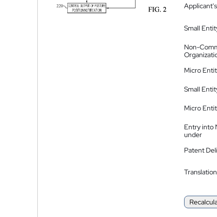
Applicant's
Small Entit
Non-Comm
Organizati
Micro Enti
Small Enti
Micro Enti
Entry into
under
Patent Del
Translation
Recalcul