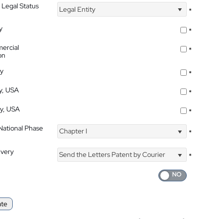
 Legal Status
Legal Entity
*
y
*
ercial
*
on
ty
*
ty, USA
*
ty, USA
*
 National Phase
Chapter I
*
ivery
Send the Letters Patent by Courier
*
ate