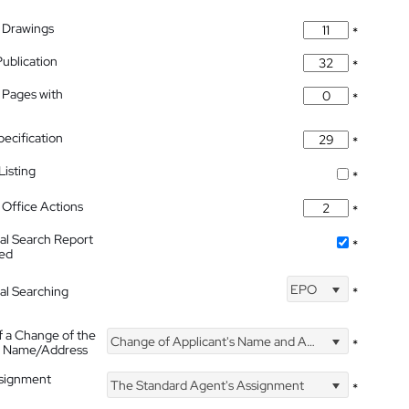
 Drawings
*
Publication
*
 Pages with
*
pecification
*
isting
*
Office Actions
*
nal Search Report
*
hed
EPO
nal Searching
*
f a Change of the
Change of Applicant's Name and Address
*
's Name/Address
ssignment
The Standard Agent's Assignment
*