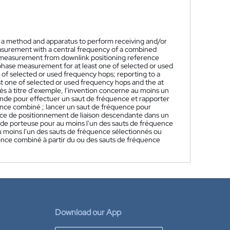
t a method and apparatus to perform receiving and/or
asurement with a central frequency of a combined
se measurement from downlink positioning reference
 phase measurement for at least one of selected or used
 of selected or used frequency hops; reporting to a
t one of selected or used frequency hops and the at
s à titre d'exemple, l'invention concerne au moins un
ande pour effectuer un saut de fréquence et rapporter
nce combiné ; lancer un saut de fréquence pour
nce de positionnement de liaison descendante dans un
de porteuse pour au moins l'un des sauts de fréquence
u moins l'un des sauts de fréquence sélectionnés ou
ence combiné à partir du ou des sauts de fréquence
Download our App