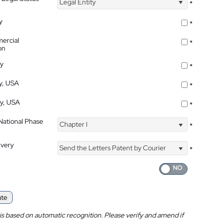
Legal Entity
*
y
*
ercial
*
on
ty
*
ty, USA
*
ty, USA
*
 National Phase
Chapter I
*
ivery
Send the Letters Patent by Courier
*
ate
is based on automatic recognition. Please verify and amend if