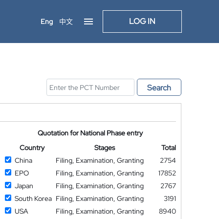
LOG IN
Eng
中文
Search
Quotation for National Phase entry
Country
Stages
Total
China
Filing, Examination, Granting
2754
EPO
Filing, Examination, Granting
17852
Japan
Filing, Examination, Granting
2767
South Korea
Filing, Examination, Granting
3191
USA
Filing, Examination, Granting
8940