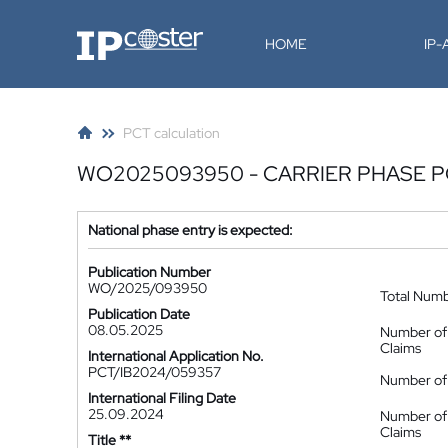
IP-Coster
HOME
IP
PCT calculation
WO2025093950 - CARRIER PHASE 
National phase entry is expected:
Publication Number
WO/2025/093950
Total Num
Publication Date
08.05.2025
Number of
Claims
International Application No.
PCT/IB2024/059357
Number of 
International Filing Date
25.09.2024
Number of
Claims
Title **