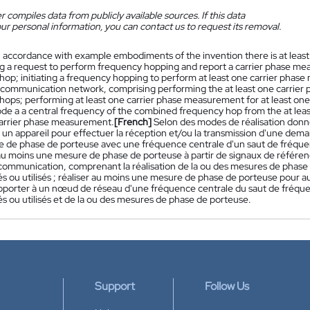
 compiles data from publicly available sources. If this data
ur personal information, you can contact us to request its removal.
n accordance with example embodiments of the invention there is at leas
ng a request to perform frequency hopping and report a carrier phase me
hop; initiating a frequency hopping to perform at least one carrier pha
 a communication network, comprising performing the at least one carrier
hops; performing at least one carrier phase measurement for at least one
de a a central frequency of the combined frequency hop from the at leas
carrier phase measurement.
[French]
Selon des modes de réalisation donné
 un appareil pour effectuer la réception et/ou la transmission d'une dem
 de phase de porteuse avec une fréquence centrale d'un saut de fréque
au moins une mesure de phase de porteuse à partir de signaux de référe
communication, comprenant la réalisation de la ou des mesures de phase 
és ou utilisés ; réaliser au moins une mesure de phase de porteuse pour a
 rapporter à un nœud de réseau d'une fréquence centrale du saut de fréqu
s ou utilisés et de la ou des mesures de phase de porteuse.
Support
Follow Us