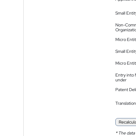
Small Entit
Non-Comm
Organizati
Micro Enti
Small Enti
Micro Enti
Entry into
under
Patent Del
Translation
Recalcul
*
The data 