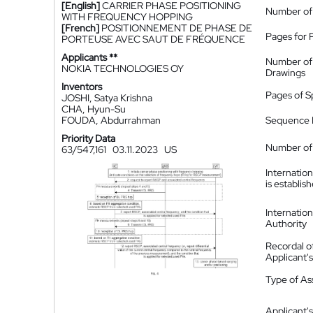
[English]
CARRIER PHASE POSITIONING
Number of
WITH FREQUENCY HOPPING
[French]
POSITIONNEMENT DE PHASE DE
Pages for 
PORTEUSE AVEC SAUT DE FRÉQUENCE
Applicants **
Number of
NOKIA TECHNOLOGIES OY
Drawings
Inventors
Pages of S
JOSHI, Satya Krishna
CHA, Hyun-Su
FOUDA, Abdurrahman
Sequence L
Priority Data
Number of 
63/547,161
03.11.2023
US
Internatio
is establis
Internatio
Authority
Recordal o
Applicant
Type of A
Applicant's