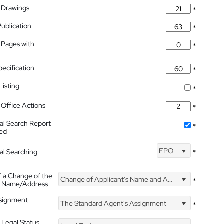
 Drawings
*
Publication
*
 Pages with
*
pecification
*
isting
*
Office Actions
*
nal Search Report
*
hed
EPO
nal Searching
*
f a Change of the
Change of Applicant's Name and Address
*
's Name/Address
ssignment
The Standard Agent's Assignment
*
 Legal Status