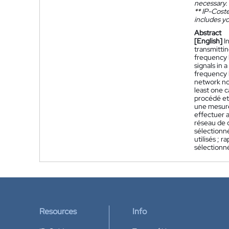
necessary.
**
IP-Coster
includes yo
Abstract
[English]
I
transmitti
frequency 
signals in
frequency 
network no
least one 
procédé et
une mesure
effectuer 
réseau de 
sélectionn
utilisés ;
sélectionné
Resources
Info