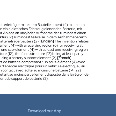
Batterieträger mit einem Bauteilelement (4) mit einem
 ein elektrisches Fahrzeug dienenden Batterie, mit
ur Anlage an und/oder Aufnahme der zumindest einen
ruktur (12) zumindest teilweise in dem Aufnahmebereich
atterieträgerbauteils (2).
[English]
The invention relates
ement (4) with a receiving region (6) for receiving at
ast one sub-element (4) with at least one receiving region
ure (12), the foam structure (12) being at least partly
ducing a battery support element (2).
[French]
ort de batterie comprenant : un sous-élément (4) avec
 d'énergie électrique pour un véhicule électrique ; au
 contact avec ladite au moins une batterie (14, 22)
) étant au moins partiellement disposée dans la région de
nt de support de batterie (2).
Download our App