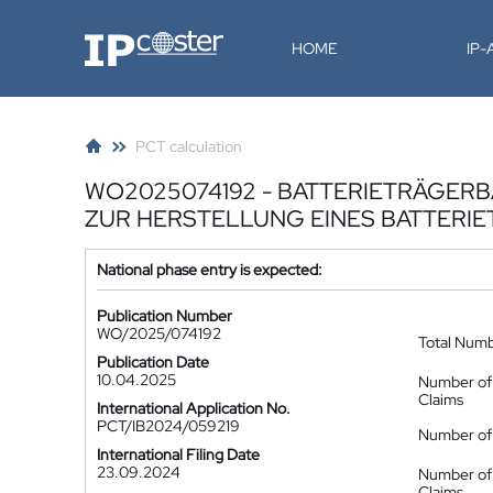
IP-Coster
HOME
IP
PCT calculation
WO2025074192 - BATTERIETRÄGERB
ZUR HERSTELLUNG EINES BATTERI
National phase entry is expected:
Publication Number
WO/2025/074192
Total Num
Publication Date
10.04.2025
Number of
Claims
International Application No.
PCT/IB2024/059219
Number of 
International Filing Date
23.09.2024
Number of
Claims