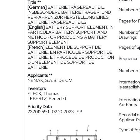
Title **
[German]
BATTERIETRÄGERBAUTEIL,
Number of
INSBESONDERE BATTERIETRÄGER, UND
VERFAHREN ZUR HERSTELLUNG EINES
Pages for 
BATTERIETRÄGERBAUTEILS
[English]
BATTERY SUPPORT ELEMENT, IN
PARTICULAR BATTERY SUPPORT, AND
Number of
METHOD FOR PRODUCING A BATTERY
Drawings
SUPPORT ELEMENT
[French]
ÉLÉMENT DE SUPPORT DE
Pages of S
BATTERIE, EN PARTICULIER SUPPORT DE
BATTERIE, ET PROCÉDÉ DE PRODUCTION
Sequence L
D'UN ÉLÉMENT DE SUPPORT DE
BATTERIE
Number of 
Applicants **
NEMAK, S.A.B. DE C.V.
Internatio
is establis
Inventors
FLECK, Thomas
LEBERTZ, Benedikt
Internatio
Authority
Priority Data
23201259.1
02.10.2023
EP
Recordal o
Applicant
Type of A