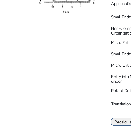
Applicant's
Small Entit
Non-Comm
Organizati
Micro Enti
Small Enti
Micro Enti
Entry into
under
Patent Del
Translation
Recalcul