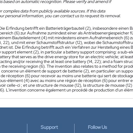
is based on automatic recognition. Please verify and amend if
 compiles data from publicly available sources. If this data
ur personal information, you can contact us to request its removal.
Die Erfindung betrifft ein Batterieträgerbauteil (2), insbesondere einen 
reich (6) zur Aufnahme zumindest einer als Antriebsenergiespeicher für
einem Bauteilelement (4) mit mindestens einem Aufnahmebereich (6) z
14, 22), und mit einer Schaumstoffstruktur (12), wobei die Schaumstoffst
net ist. Die Erfindung betrifft auch ein Verfahren zur Herstellung eines B
y support element (2), in particular a battery support comprising: a sub-el
attery that serves as the drive energy store for an electric vehicle; at le
tacting and/or receiving the at least one battery (14, 22); and a foam struct
 the receiving region (6). The invention also relates to a method for pro
n concerne un élément de support de batterie (2), en particulier un supp
de réception (6) pour recevoir au moins une batterie qui sert de stockage
ous-élément (4) avec au moins une région de réception (6) pour entrer en
oir celle-ci ; et une structure de mousse (12), la structure de mousse (12
(6). L'invention concerne également un procédé de production d'un éléme
Support
Follow Us