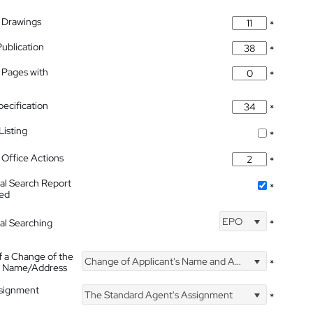
 Drawings
*
Publication
*
 Pages with
*
pecification
*
isting
*
Office Actions
*
nal Search Report
*
hed
EPO
nal Searching
*
f a Change of the
Change of Applicant's Name and Address
*
's Name/Address
ssignment
The Standard Agent's Assignment
*