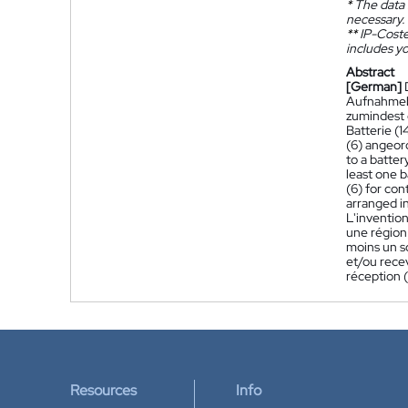
*
The data 
necessary.
**
IP-Coster
includes yo
Abstract
[German]
Aufnahmebe
zumindest 
Batterie (
(6) angeord
to a batter
least one b
(6) for con
arranged in
L'inventio
une région 
moins un s
et/ou recev
réception 
Resources
Info