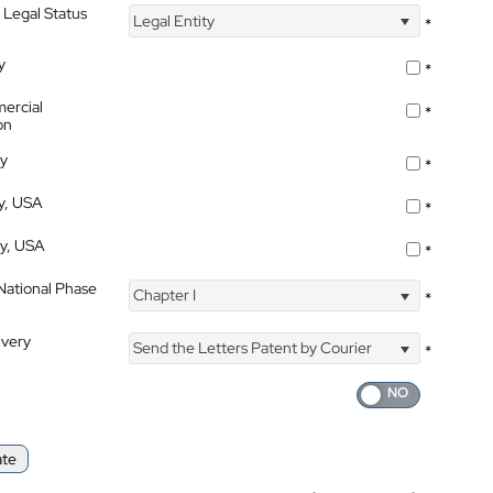
 Legal Status
Legal Entity
*
y
*
ercial
*
on
ty
*
ty, USA
*
ty, USA
*
 National Phase
Chapter I
*
ivery
Send the Letters Patent by Courier
*
ate