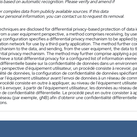
is based on automatic recognition. Please verify and amend if
 compiles data from publicly available sources. If this data
ur personal information, you can contact us to request its removal.
echniques are disclosed for differential privacy-based protection of dat
rom a user equipment perspective, a method comprises receiving, by user
y configuration specifies a differential privacy mechanism to be applied b
ion network for use by a third-party application. The method further com
chanism to the data, and sending, from the user equipment, the data to 
ntial privacy mechanism. The method may further comprise applying a porti
hieve a total differential privacy for a configured list of information eleme
 différentielle basée sur la confidentialité de données dans un environ
e perspective d'équipement utilisateur, un procédé consiste à recevoir, p
lité de données, la configuration de confidentialité de données spécifian
ar l'équipement utilisateur avant l'envoi de données à un réseau de commu
procédé consiste en outre à appliquer, au niveau de l'équipement utilisate
 à envoyer, à partir de l'équipement utilisateur, les données au réseau 
e confidentialité différentielle. Le procédé peut en outre consister à app
éseau (par exemple, gNB) afin d'obtenir une confidentialité différentiell
ions.