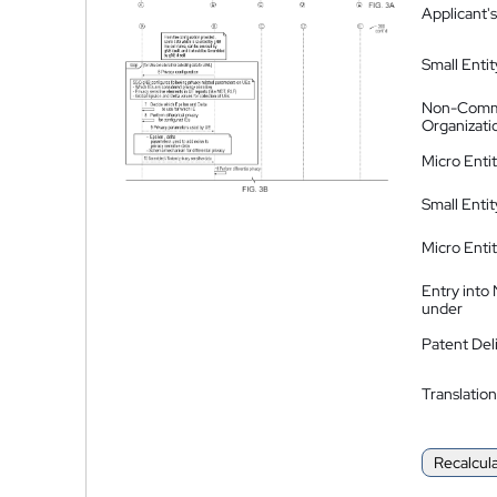
Applicant's
Small Entit
Non-Comm
Organizati
Micro Enti
Small Enti
Micro Enti
Entry into
under
Patent Del
Translation
Recalcul