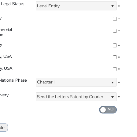
 Legal Status
Legal Entity
*
y
*
ercial
*
on
ty
*
ty, USA
*
ty, USA
*
 National Phase
Chapter I
*
ivery
Send the Letters Patent by Courier
*
ate