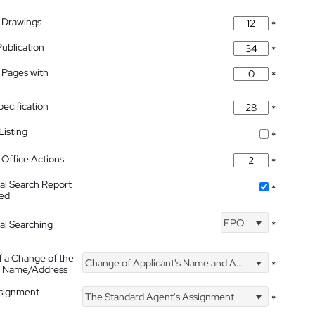
 Drawings
*
Publication
*
 Pages with
*
pecification
*
isting
*
Office Actions
*
nal Search Report
*
hed
EPO
nal Searching
*
f a Change of the
Change of Applicant's Name and Address
*
's Name/Address
ssignment
The Standard Agent's Assignment
*