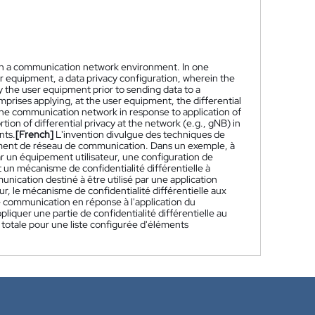
a in a communication network environment. In one
 equipment, a data privacy configuration, wherein the
y the user equipment prior to sending data to a
prises applying, at the user equipment, the differential
the communication network in response to application of
on of differential privacy at the network (e.g., gNB) in
nts.
[French]
L'invention divulgue des techniques de
nement de réseau de communication. Dans un exemple, à
ar un équipement utilisateur, une configuration de
t un mécanisme de confidentialité différentielle à
nication destiné à être utilisé par une application
ur, le mécanisme de confidentialité différentielle aux
de communication en réponse à l'application du
liquer une partie de confidentialité différentielle au
e totale pour une liste configurée d'éléments