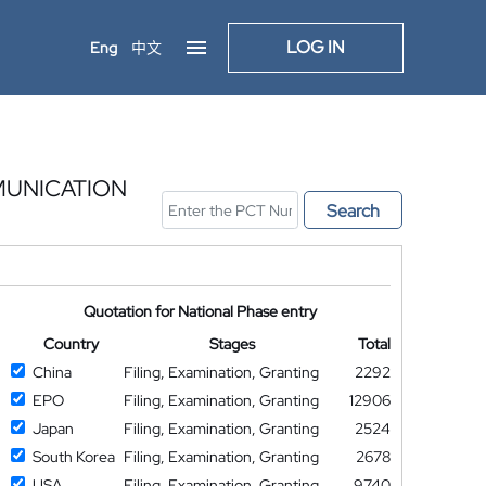
LOG IN
Eng
中文
MUNICATION
Search
Quotation for National Phase entry
Country
Stages
Total
China
Filing, Examination, Granting
2292
EPO
Filing, Examination, Granting
12906
Japan
Filing, Examination, Granting
2524
South Korea
Filing, Examination, Granting
2678
USA
Filing, Examination, Granting
9740