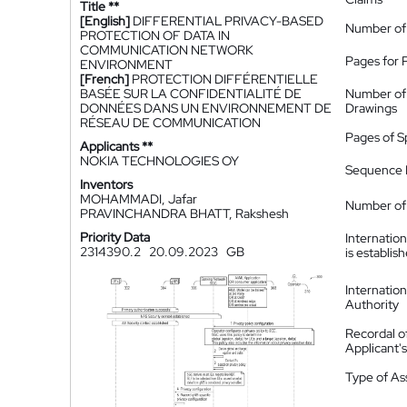
Title **
[English]
DIFFERENTIAL PRIVACY-BASED
Number of
PROTECTION OF DATA IN
COMMUNICATION NETWORK
Pages for 
ENVIRONMENT
[French]
PROTECTION DIFFÉRENTIELLE
BASÉE SUR LA CONFIDENTIALITÉ DE
Number of
DONNÉES DANS UN ENVIRONNEMENT DE
Drawings
RÉSEAU DE COMMUNICATION
Pages of S
Applicants **
NOKIA TECHNOLOGIES OY
Sequence L
Inventors
MOHAMMADI, Jafar
Number of 
PRAVINCHANDRA BHATT, Rakshesh
Priority Data
Internatio
2314390.2
20.09.2023
GB
is establis
Internatio
Authority
Recordal o
Applicant
Type of A