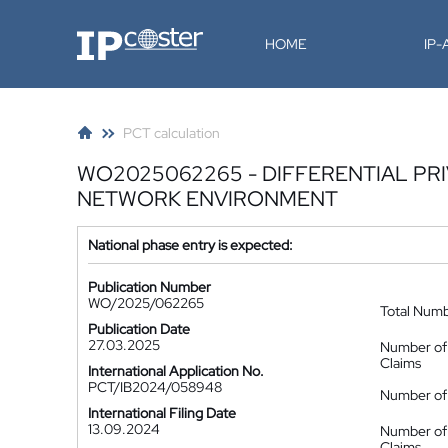
IP-Coster
HOME
IP
PCT calculation
WO2025062265 - DIFFERENTIAL PR
NETWORK ENVIRONMENT
National phase entry is expected:
Publication Number
WO/2025/062265
Total Num
Publication Date
27.03.2025
Number of
Claims
International Application No.
PCT/IB2024/058948
Number of 
International Filing Date
13.09.2024
Number of
Claims