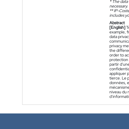
*
The data 
necessary.
**
IP-Coster
includes yo
Abstract
[English]
T
example, f
data privac
communicat
privacy me
the differe
order to ac
protection
partir d'un
confidentia
appliquer p
tierce. Le 
données, et
mécanisme d
niveau du r
d'informat