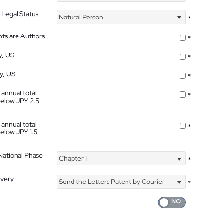
 Legal Status
Natural Person
*
nts are Authors
*
y, US
*
ty, US
*
 annual total
*
below JPY 2.5
 annual total
*
below JPY 1.5
 National Phase
Chapter I
*
ivery
Send the Letters Patent by Courier
*