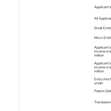
Applicant's
All Applica
Small Entit
Micro Enti
Applicant's
income is 
million
Applicant's
income is 
million
Entry into
under
Patent Del
Translation