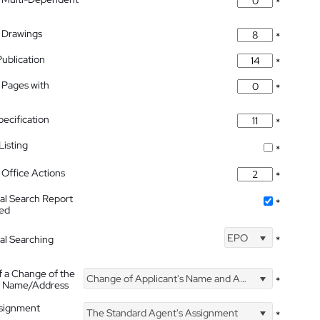
*
 Drawings
*
Publication
*
 Pages with
*
pecification
*
isting
*
Office Actions
*
nal Search Report
*
hed
EPO
nal Searching
*
f a Change of the
Change of Applicant's Name and Address
*
's Name/Address
ssignment
The Standard Agent's Assignment
*