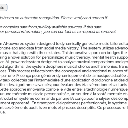
ate
is based on automatic recognition. Please verify and amend if
 compiles data from publicly available sources. If this data
ur personal information, you can contact us to request its removal.
n Al-powered system designed to dynamically generate music tailored to u
phone app and data from social media history. The system utilizes advanc
music that aligns with those states. This innovative approach bridges th
ering a novel solution for personalized music therapy, mental health supp
 an Al-powered system designed to analyze musical compositions and gene
ted algorithms, the system deciphers musical chords and harmonies, trans
ces. This process reflects both the conceptual and emotional nuances of
ar une IA conçu pour générer dynamiquement de la musique adaptée aux
vitaux collectés par l'intermédiaire d'une application d'ordiphone et de
lise des algorithmes avancés pour évaluer des états émotionnels actuels d
 Cette approche innovante comble le vide entre la technologie numérique 
our une thérapie musicale personnalisée, un soutien à la santé mentale e
introduit un système commandé par une IA conçu pour analyser des comp
uement apparenté. En tirant parti d'algorithmes perfectionnés, le systèm
t ces éléments auditifs en mots et phrases descriptifs. Ce processus refl
que.