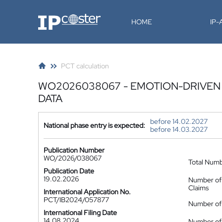
IP-Coster
HOME
IP
PCT calculation
WO2026038067 - EMOTION-DRIVEN 
DATA
before 14.02.2027
National phase entry is expected:
before 14.03.2027
Publication Number
WO/2026/038067
Total Num
Publication Date
19.02.2026
Number of
Claims
International Application No.
PCT/IB2024/057877
Number of 
International Filing Date
14.08.2024
Number of