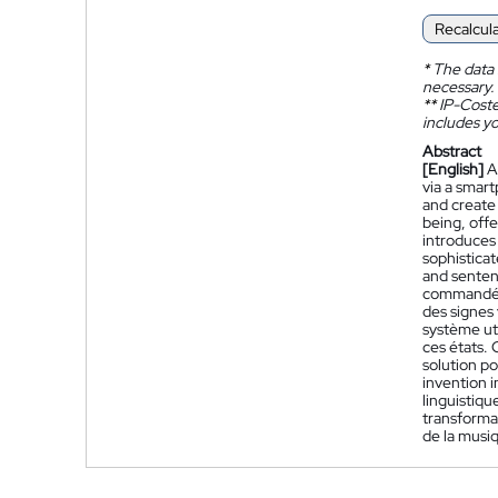
Recalcul
*
The data 
necessary.
**
IP-Coster
includes yo
Abstract
[English]
A
via a smart
and create 
being, off
introduces
sophistica
and senten
commandé p
des signes 
système uti
ces états.
solution p
invention 
linguistiq
transforman
de la musi