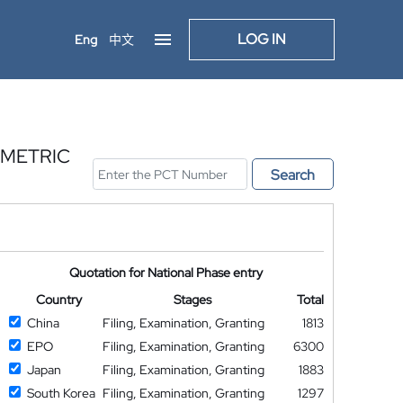
LOG IN
Eng
中文
OMETRIC
Search
Quotation for National Phase entry
Country
Stages
Total
China
Filing, Examination, Granting
1813
EPO
Filing, Examination, Granting
6300
Japan
Filing, Examination, Granting
1883
South Korea
Filing, Examination, Granting
1297