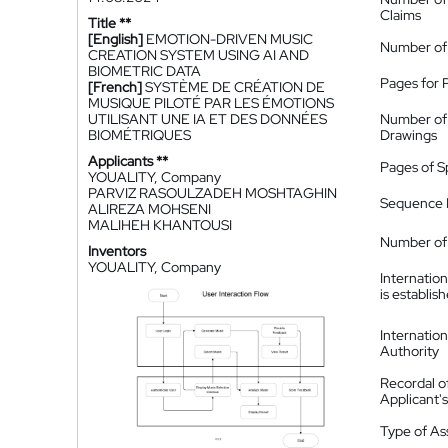
Claims
Title **
[English]
EMOTION-DRIVEN MUSIC
Number of
CREATION SYSTEM USING AI AND
BIOMETRIC DATA
Pages for 
[French]
SYSTÈME DE CRÉATION DE
MUSIQUE PILOTÉ PAR LES ÉMOTIONS
UTILISANT UNE IA ET DES DONNÉES
Number of
BIOMÉTRIQUES
Drawings
Applicants **
Pages of S
YOUALITY, Company
PARVIZ RASOULZADEH MOSHTAGHIN
Sequence L
ALIREZA MOHSENI
MALIHEH KHANTOUSI
Number of 
Inventors
YOUALITY, Company
Internatio
is establis
Internatio
Authority
Recordal o
Applicant
Type of A