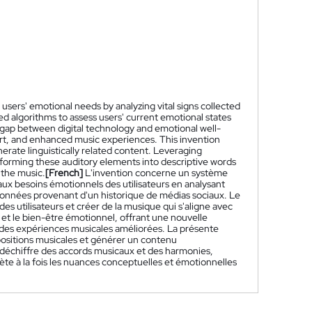
sers' emotional needs by analyzing vital signs collected
ed algorithms to assess users' current emotional states
e gap between digital technology and emotional well-
ort, and enhanced music experiences. This invention
rate linguistically related content. Leveraging
forming these auditory elements into descriptive words
 the music.
[French]
L'invention concerne un système
 besoins émotionnels des utilisateurs en analysant
s données provenant d'un historique de médias sociaux. Le
es utilisateurs et créer de la musique qui s'aligne avec
et le bien-être émotionnel, offrant une nouvelle
t des expériences musicales améliorées. La présente
ositions musicales et générer un contenu
e déchiffre des accords musicaux et des harmonies,
ète à la fois les nuances conceptuelles et émotionnelles