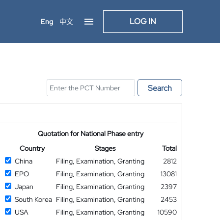
LOG IN
Eng
中文
Search
Quotation for National Phase entry
Country
Stages
Total
China
Filing, Examination, Granting
2812
EPO
Filing, Examination, Granting
13081
Japan
Filing, Examination, Granting
2397
South Korea
Filing, Examination, Granting
2453
USA
Filing, Examination, Granting
10590