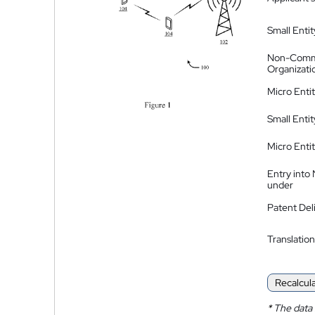
Small Entit
Non-Comm
Organizati
Micro Enti
Small Enti
Micro Enti
Entry into
under
Patent Del
Translation
Recalcul
*
The data 