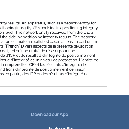
grity results. An apparatus, such as a network entity for
tioning integrity KPIs and sidelink positioning integrity
ion level. The network entity receives, from the UE, a
the sidelink positioning integrity results. The network
tion estimate are satisfied based at least in part on the
ts.
[French]
Divers aspects de la présente divulgation
areil, tel qu'une entité de réseau pour une
e d'ICP et de résultats d'intégrité de positionnement
sque d’intégrité et un niveau de protection. L'entité de
 comprend les ICP et les résultats d'intégrité de
nditions d'intégrité de positionnement de liaison
s en partie, des ICP et des résultats d'intégrité de
Download our App
Google Play