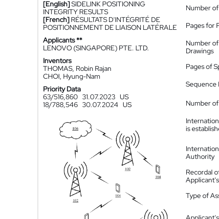
[English]
SIDELINK POSITIONING
Number of
INTEGRITY RESULTS
[French]
RÉSULTATS D'INTÉGRITÉ DE
Pages for 
POSITIONNEMENT DE LIAISON LATÉRALE
Applicants **
Number of
LENOVO (SINGAPORE) PTE. LTD.
Drawings
Inventors
Pages of S
THOMAS, Robin Rajan
CHOI, Hyung-Nam
Sequence L
Priority Data
63/516,860
31.07.2023
US
Number of 
18/788,546
30.07.2024
US
Internatio
is establis
Internatio
Authority
Recordal o
Applicant
Type of A
Applicant's