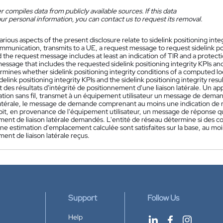
 compiles data from publicly available sources. If this data
ur personal information, you can contact us to request its removal.
arious aspects of the present disclosure relate to sidelink positioning inte
mmunication, transmits to a UE, a request message to request sidelink posi
d the request message includes at least an indication of TIR and a protect
ssage that includes the requested sidelink positioning integrity KPIs and 
rmines whether sidelink positioning integrity conditions of a computed loca
delink positioning integrity KPIs and the sidelink positioning integrity resul
des résultats d'intégrité de positionnement d'une liaison latérale. Un app
ion sans fil, transmet à un équipement utilisateur un message de demand
latérale, le message de demande comprenant au moins une indication de ri
it, en provenance de l'équipement utilisateur, un message de réponse qui
ent de liaison latérale demandés. L'entité de réseau détermine si des co
une estimation d'emplacement calculée sont satisfaites sur la base, au moin
ent de liaison latérale reçus.
Support
Follow Us
Help