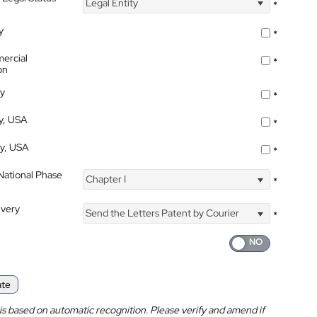
Legal Entity
*
y
*
ercial
*
on
ty
*
ty, USA
*
ty, USA
*
 National Phase
Chapter I
*
ivery
Send the Letters Patent by Courier
*
ate
is based on automatic recognition. Please verify and amend if