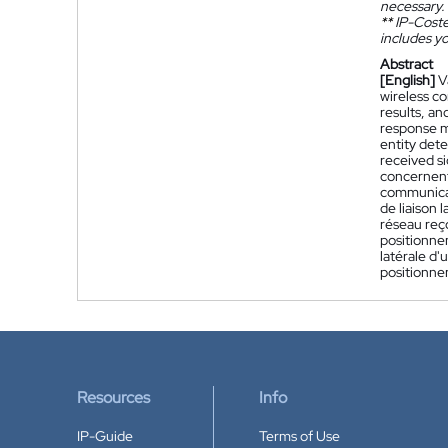
necessary.
**
IP-Coster
includes yo
Abstract
[English]
V
wireless co
results, an
response me
entity dete
received si
concernent 
communicat
de liaison 
réseau reço
positionnem
latérale d'
positionnem
Resources
Info
IP-Guide
Terms of Use