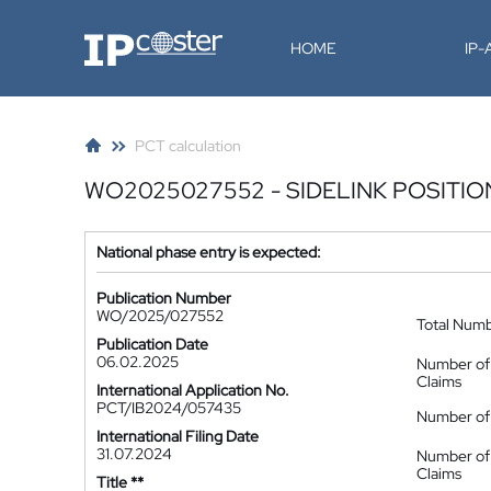
IP-Coster
HOME
IP
PCT calculation
WO2025027552 - SIDELINK POSITIO
National phase entry is expected:
Publication Number
WO/2025/027552
Total Num
Publication Date
06.02.2025
Number of
Claims
International Application No.
PCT/IB2024/057435
Number of 
International Filing Date
31.07.2024
Number of
Claims
Title **