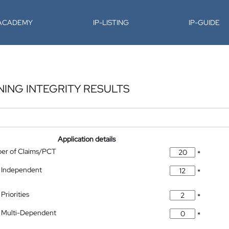
-ACADEMY
IP-LISTING
IP-GUIDE
NING INTEGRITY RESULTS
Application details
ber of Claims/PCT
*
 Independent
*
Priorities
*
 Multi-Dependent
*