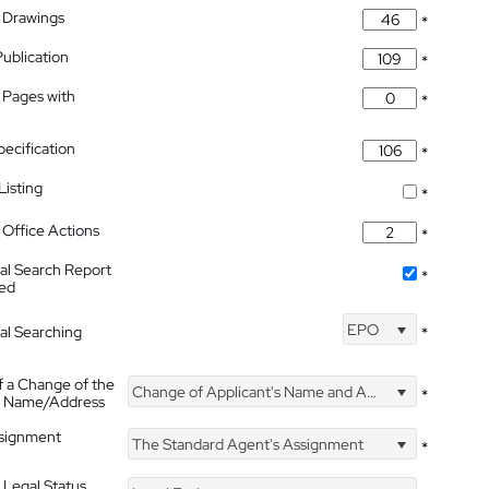
 Drawings
*
Publication
*
 Pages with
*
pecification
*
isting
*
Office Actions
*
nal Search Report
*
hed
EPO
nal Searching
*
f a Change of the
Change of Applicant's Name and Address
*
's Name/Address
ssignment
The Standard Agent's Assignment
*
 Legal Status