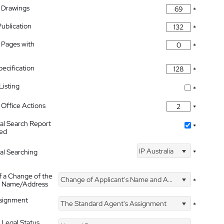
 Drawings
*
Publication
*
 Pages with
*
pecification
*
isting
*
Office Actions
*
nal Search Report
*
hed
IP Australia
nal Searching
*
f a Change of the
Change of Applicant's Name and Address
*
's Name/Address
ssignment
The Standard Agent's Assignment
*
 Legal Status