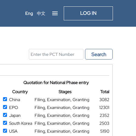
LOG IN
Eng
中文
Search
Quotation for National Phase entry
Country
Stages
Total
China
Filing, Examination, Granting
3082
EPO
Filing, Examination, Granting
12301
Japan
Filing, Examination, Granting
2352
South Korea
Filing, Examination, Granting
2503
USA
Filing, Examination, Granting
5190