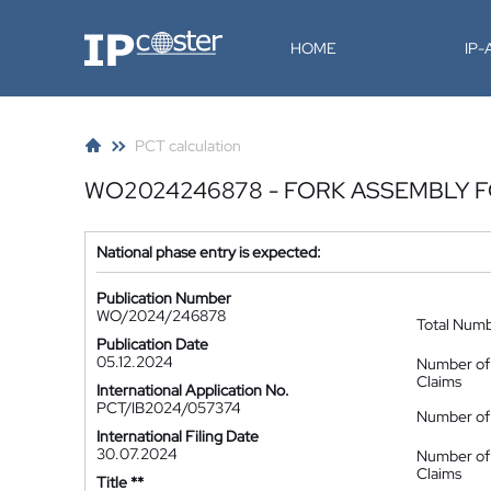
IP-Coster
HOME
IP
PCT calculation
WO2024246878 - FORK ASSEMBLY F
National phase entry is expected:
Publication Number
WO/2024/246878
Total Num
Publication Date
05.12.2024
Number of
Claims
International Application No.
PCT/IB2024/057374
Number of 
International Filing Date
30.07.2024
Number of
Claims
Title **