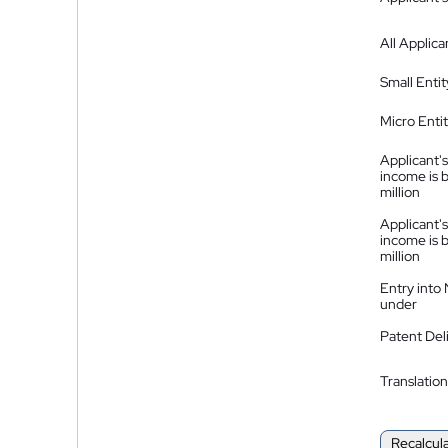
All Applica
Small Entit
Micro Enti
Applicant's
income is 
million
Applicant's
income is 
million
Entry into
under
Patent Del
Translation
Recalcul