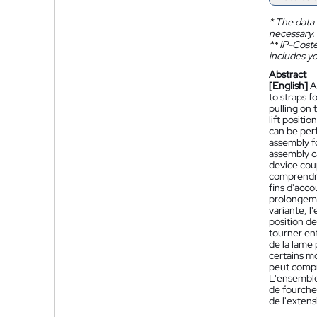
*
The data 
necessary.
**
IP-Coster
includes yo
Abstract
[English]
A
to straps f
pulling on 
lift positi
can be per
assembly fo
assembly ca
device coup
comprendre
fins d'acc
prolongeme
variante, 
position d
tourner ent
de la lame
certains mo
peut compr
L'ensemble
de fourche
de l'exten