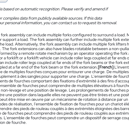
is based on automatic recognition. Please verify and amend if
 compiles data from publicly available sources. If this data
ur personal information, you can contact us to request its removal.
 fork assembly can include multiple forks configured to surround a load.
or support a load. The fork assembly can further include multiple fork ex
the load. Alternatively, the fork assembly can include multiple fork lifters
on. The fork extensions can also have blades rotatable between a non-pullab
formed by a remote rotate mechanism by an operator operating the fork
r a forklift or a forklift vehicle can include roller legs coupled at far end
n include roller legs coupled at far ends of the fork beams or the fork e
led at a far end of the fork beam or the fork extension.
[French]
L'inven
 de multiples fourches conçues pour entourer une charge. De multiples fi
ouplement à des sangles pour supporter une charge. L'ensemble de fourc
nts de fourches comportant des fixations d'extrémité à des fins d'accoup
l'ensemble de fourches peut comprendre de multiples élévateurs à fourc
e non-levage et une position de levage. Les prolongements de fourches
re une position dans laquelle elles ne peuvent pas être tirées et une posit
 peut être mise en œuvre par un mécanisme de rotation à distance par un
des de réalisation, l'ensemble de fixation de fourches pour un chariot é
endre des pieds de rouleau couplés à des extrémités éloignées des barr
 de fourches peut comprendre des pieds de rouleau couplés aux extrémi
s. L'ensemble de fourches peut comprendre un dispositif de serrage coup
sion de fourche.