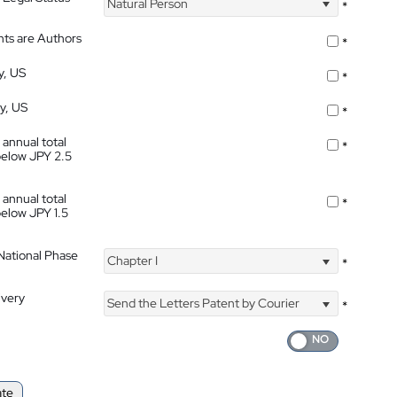
Natural Person
*
nts are Authors
*
y, US
*
ty, US
*
 annual total
*
below JPY 2.5
 annual total
*
below JPY 1.5
 National Phase
Chapter I
*
ivery
Send the Letters Patent by Courier
*
ate