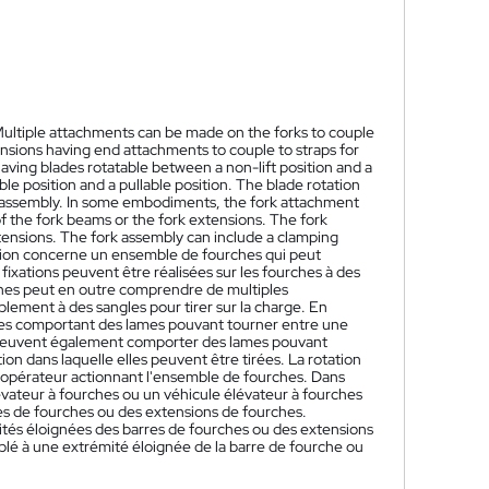
 Multiple attachments can be made on the forks to couple
tensions having end attachments to couple to straps for
 having blades rotatable between a non-lift position and a
le position and a pullable position. The blade rotation
 assembly. In some embodiments, the fork attachment
s of the fork beams or the fork extensions. The fork
xtensions. The fork assembly can include a clamping
tion concerne un ensemble de fourches qui peut
xations peuvent être réalisées sur les fourches à des
hes peut en outre comprendre de multiples
lement à des sangles pour tirer sur la charge. En
hes comportant des lames pouvant tourner entre une
 peuvent également comporter des lames pouvant
ion dans laquelle elles peuvent être tirées. La rotation
 opérateur actionnant l'ensemble de fourches. Dans
lévateur à fourches ou un véhicule élévateur à fourches
es de fourches ou des extensions de fourches.
tés éloignées des barres de fourches ou des extensions
lé à une extrémité éloignée de la barre de fourche ou