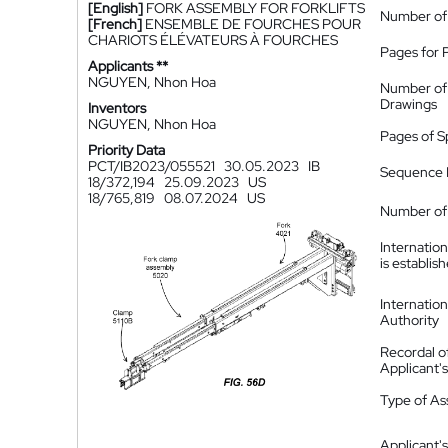
[English]
FORK ASSEMBLY FOR FORKLIFTS
Number of
[French]
ENSEMBLE DE FOURCHES POUR
CHARIOTS ÉLÉVATEURS À FOURCHES
Pages for 
Applicants **
NGUYEN, Nhon Hoa
Number of
Drawings
Inventors
NGUYEN, Nhon Hoa
Pages of S
Priority Data
PCT/IB2023/055521
30.05.2023
IB
Sequence L
18/372,194
25.09.2023
US
18/765,819
08.07.2024
US
Number of 
Internatio
is establis
Internatio
Authority
Recordal o
Applicant
Type of A
Applicant's