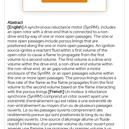
Abstract
[English]
A synchronous reluctance motor (SynRM), includes
an open rotor with a drive end that is connected to a non-
drive end by way of one or more open passages. The one or
more open passages include porous linings that are
positioned along the one or more open passages. An ignition
source ignites a reactant fluid within a first volume of the
open rotor to cause a flame to propagate from the first
volume to a second volume. The first volume is a drive end
volume within the drive end, a non-drive end volume within
the non-drive end, an air gaps volume within a motor
enclosure of the SynRM, or an open passages volume within
the one or more open passages. The porous linings reduces a
flow rate of the flame as the flame propagates from the first
volume to the second volume based on the flame interacting
with the porous linings.
[French]
Un moteur à réluctance
synchrone (SynRM) comprend un rotor ouvert ayant une
extrémité d'entraînement qui est reliée à une extrémité de
non-entraînement au moyen d'un ou de plusieurs passages
ouverts. Le ou les passages ouverts comprennent des
revêtements poreux qui sont positionnés le long du ou des
passages ouverts. Une source d'allumage allume un fluide
réactif à l'intérieur d'un premier volume du rotor ouvert pour
amener une flamme à se propager du premier volume à un