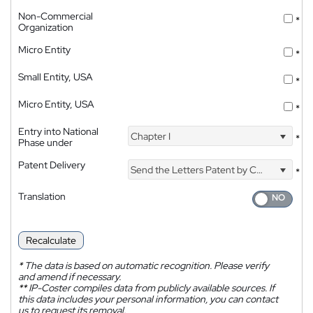
Non-Commercial
*
Organization
Micro Entity
*
Small Entity, USA
*
Micro Entity, USA
*
Entry into National
Chapter I
*
Phase under
Patent Delivery
Send the Letters Patent by Courier
*
Translation
Recalculate
*
The data is based on automatic recognition. Please verify
and amend if necessary.
**
IP-Coster compiles data from publicly available sources. If
this data includes your personal information, you can contact
us to request its removal.