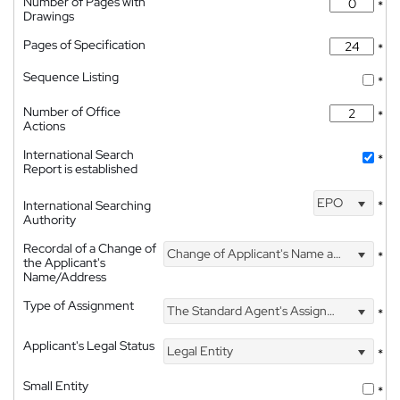
Number of Pages with
*
Drawings
Pages of Specification
*
Sequence Listing
*
Number of Office
*
Actions
International Search
*
Report is established
EPO
International Searching
*
Authority
Recordal of a Change of
Change of Applicant's Name and Address
*
the Applicant's
Name/Address
Type of Assignment
The Standard Agent's Assignment
*
Applicant's Legal Status
Legal Entity
*
Small Entity
*