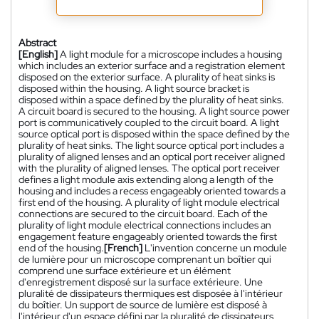
Abstract
[English]
A light module for a microscope includes a housing
which includes an exterior surface and a registration element
disposed on the exterior surface. A plurality of heat sinks is
disposed within the housing. A light source bracket is
disposed within a space defined by the plurality of heat sinks.
A circuit board is secured to the housing. A light source power
port is communicatively coupled to the circuit board. A light
source optical port is disposed within the space defined by the
plurality of heat sinks. The light source optical port includes a
plurality of aligned lenses and an optical port receiver aligned
with the plurality of aligned lenses. The optical port receiver
defines a light module axis extending along a length of the
housing and includes a recess engageably oriented towards a
first end of the housing. A plurality of light module electrical
connections are secured to the circuit board. Each of the
plurality of light module electrical connections includes an
engagement feature engageably oriented towards the first
end of the housing.
[French]
L'invention concerne un module
de lumière pour un microscope comprenant un boîtier qui
comprend une surface extérieure et un élément
d'enregistrement disposé sur la surface extérieure. Une
pluralité de dissipateurs thermiques est disposée à l'intérieur
du boîtier. Un support de source de lumière est disposé à
l'intérieur d'un espace défini par la pluralité de dissipateurs