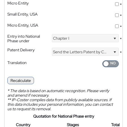
Micro Entity
*
Small Entity, USA
*
Micro Entity, USA
*
Entry into National
Chapter I
*
Phase under
Patent Delivery
Send the Letters Patent by Courier
*
Translation
Recalculate
*
The data is based on automatic recognition. Please verify
and amend if necessary.
**
IP-Coster compiles data from publicly available sources. If
this data includes your personal information, you can contact
us to request its removal.
Quotation for National Phase entry
Country
Stages
Total