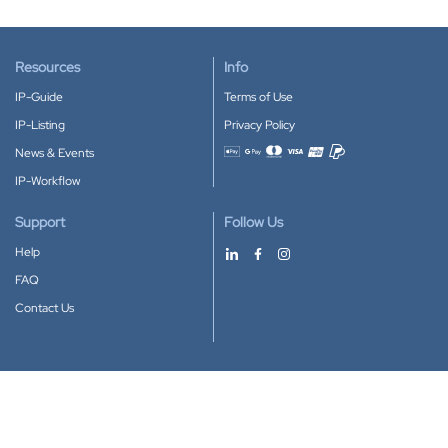
Resources
Info
IP-Guide
Terms of Use
IP-Listing
Privacy Policy
News & Events
Accepted payment methods
IP-Workflow
Support
Follow Us
Help
FAQ
Contact Us
Download our App
Google Play
Apple Store