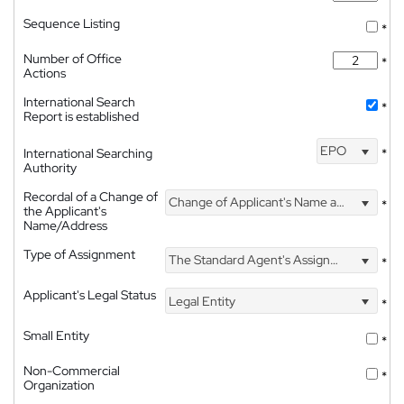
Sequence Listing
*
Number of Office
*
Actions
International Search
*
Report is established
EPO
International Searching
*
Authority
Recordal of a Change of
Change of Applicant's Name and Address
*
the Applicant's
Name/Address
Type of Assignment
The Standard Agent's Assignment
*
Applicant's Legal Status
Legal Entity
*
Small Entity
*
Non-Commercial
*
Organization