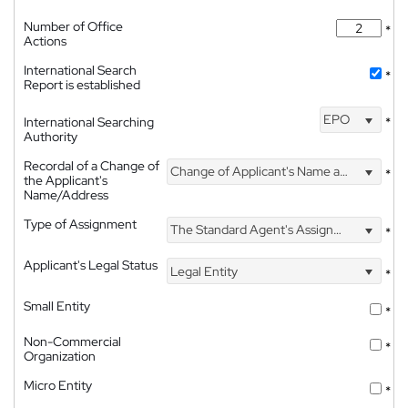
Number of Office
*
Actions
International Search
*
Report is established
EPO
International Searching
*
Authority
Recordal of a Change of
Change of Applicant's Name and Address
*
the Applicant's
Name/Address
Type of Assignment
The Standard Agent's Assignment
*
Applicant's Legal Status
Legal Entity
*
Small Entity
*
Non-Commercial
*
Organization
Micro Entity
*