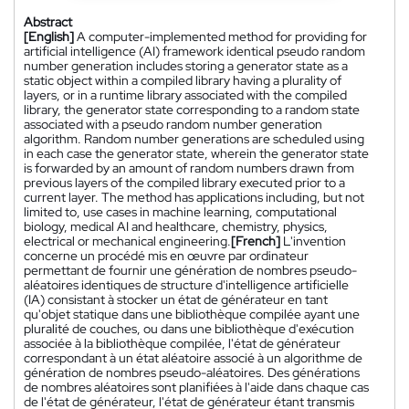
Abstract
[English]
A computer-implemented method for providing for
artificial intelligence (AI) framework identical pseudo random
number generation includes storing a generator state as a
static object within a compiled library having a plurality of
layers, or in a runtime library associated with the compiled
library, the generator state corresponding to a random state
associated with a pseudo random number generation
algorithm. Random number generations are scheduled using
in each case the generator state, wherein the generator state
is forwarded by an amount of random numbers drawn from
previous layers of the compiled library executed prior to a
current layer. The method has applications including, but not
limited to, use cases in machine learning, computational
biology, medical AI and healthcare, chemistry, physics,
electrical or mechanical engineering.
[French]
L'invention
concerne un procédé mis en œuvre par ordinateur
permettant de fournir une génération de nombres pseudo-
aléatoires identiques de structure d'intelligence artificielle
(IA) consistant à stocker un état de générateur en tant
qu'objet statique dans une bibliothèque compilée ayant une
pluralité de couches, ou dans une bibliothèque d'exécution
associée à la bibliothèque compilée, l'état de générateur
correspondant à un état aléatoire associé à un algorithme de
génération de nombres pseudo-aléatoires. Des générations
de nombres aléatoires sont planifiées à l'aide dans chaque cas
de l'état de générateur, l'état de générateur étant transmis