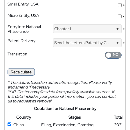
Small Entity, USA
*
Micro Entity, USA
*
Entry into National
Chapter I
*
Phase under
Patent Delivery
Send the Letters Patent by Courier
*
Translation
Recalculate
*
The data is based on automatic recognition. Please verify
and amend if necessary.
**
IP-Coster compiles data from publicly available sources. If
this data includes your personal information, you can contact
us to request its removal.
Quotation for National Phase entry
Country
Stages
Total
China
Filing, Examination, Granting
2031