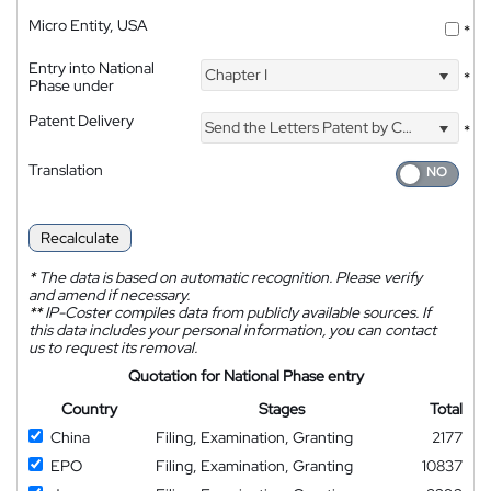
Micro Entity, USA
*
Entry into National
Chapter I
*
Phase under
Patent Delivery
Send the Letters Patent by Courier
*
Translation
Recalculate
*
The data is based on automatic recognition. Please verify
and amend if necessary.
**
IP-Coster compiles data from publicly available sources. If
this data includes your personal information, you can contact
us to request its removal.
Quotation for National Phase entry
Country
Stages
Total
China
Filing, Examination, Granting
2177
EPO
Filing, Examination, Granting
10837