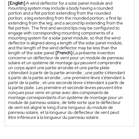
[English]
A wind deflector for a solar panel module and
mounting system may include a body having a rounded
portion and a flat portion extending from the rounded
portion; a leg extending from the rounded portion; a first lip
extending from the leg; and a second lip extending from the
flat portion. The first and second lips may be configured to
engage with corresponding mounting components of a
mounting system for a solar panel module, so that the wind
deflector is aligned along a length of the solar panel module,
and the length of the wind deflector may be less than the
length of the solar panel.
[French]
La présente invention
concerne un déflecteur de vent pour un module de panneau
solaire et un système de montage qui peuvent comprendre
un corps ayant une partie arrondie et une partie plate
s'étendant à partir de la partie arrondie ; une patte s'étendant
à partir de la partie arrondie ; une première lèvre s'étendant à
partir de la patte ; et une seconde lèvre s'étendant à partir de
la partie plate. Les première et seconde lèvres peuvent être
conçues pour venir en prise avec des composants de
montage correspondants d'un système de montage pour un
module de panneau solaire, de telle sorte que le déflecteur
de vent est aligné le long d'une longueur du module de
panneau solaire, et la longueur du déflecteur de vent peut
être inférieure à la longueur du panneau solaire.