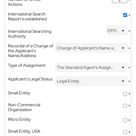
*
Actions
International Search
*
Report is established
EPO
International Searching
*
Authority
Recordal of a Change of
Change of Applicant's Name and Address
*
the Applicant's
Name/Address
Type of Assignment
The Standard Agent's Assignment
*
Applicant's Legal Status
Legal Entity
*
Small Entity
*
Non-Commercial
*
Organization
Micro Entity
*
Small Entity, USA
*