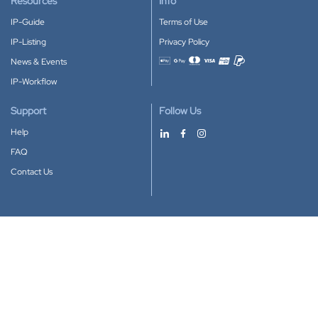
Resources
Info
IP-Guide
Terms of Use
IP-Listing
Privacy Policy
News & Events
Accepted payment methods
IP-Workflow
Support
Follow Us
Help
FAQ
Contact Us
Download our App
Google Play
Apple Store
IP-Coster © 2010-2026
All rights reserved.