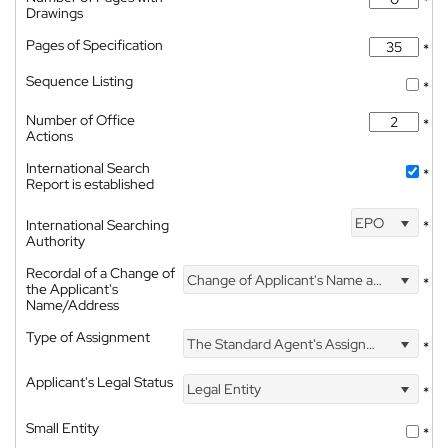
*
Drawings
Pages of Specification
*
Sequence Listing
*
Number of Office
*
Actions
International Search
*
Report is established
EPO
International Searching
*
Authority
Recordal of a Change of
Change of Applicant's Name and Address
*
the Applicant's
Name/Address
Type of Assignment
The Standard Agent's Assignment
*
Applicant's Legal Status
Legal Entity
*
Small Entity
*