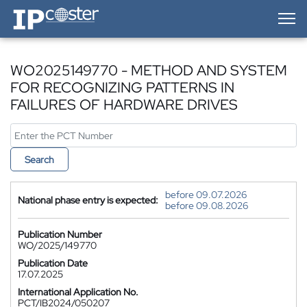
IP-Coster — Home
WO2025149770 - METHOD AND SYSTEM
FOR RECOGNIZING PATTERNS IN
FAILURES OF HARDWARE DRIVES
Search
before 09.07.2026
National phase entry is expected:
before 09.08.2026
Publication Number
WO/2025/149770
Publication Date
17.07.2025
International Application No.
PCT/IB2024/050207