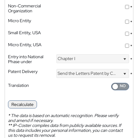
Non-Commercial
*
Organization
Micro Entity
*
Small Entity, USA
*
Micro Entity, USA
*
Entry into National
Chapter I
*
Phase under
Patent Delivery
Send the Letters Patent by Courier
*
Translation
Recalculate
*
The data is based on automatic recognition. Please verify
and amend if necessary.
**
IP-Coster compiles data from publicly available sources. If
this data includes your personal information, you can contact
us to request its removal.