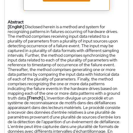
Abstract
[English]
Disclosed herein is a method and system for
recognizing patterns in failures occurring of hardware drives.
The method comprises receiving input data related to a
plurality of parameters from a plurality of input sources upon
detecting occurrence of a failure event. The input may be
captured in a plurality of data formats with different sampling
intervals. Further, the method comprises synchronizing the
input data related to each of the plurality of parameters with
reference to timestamp of occurrence of the failure event.
Thereafter, the method comprises generating one or more
data patterns by comparing the input data with historical data
of each of the plurality of parameters. Finally, the method
comprises recognizing the one or more data patterns
indicating the failure events in the hardware drives based on
mapping each of the one or more data patterns with a ground
truth data.
[French]
L'invention divulgue un procédé et un
système de reconnaissance de motifs dans des défaillances
apparaissant dans des lecteurs matériels. Le procédé consiste
à recevoir des données d'entrée relatives à une pluralité de
paramètres provenant d'une pluralité de sources d'entrée lors
de la détection de l'apparition d'un événement de défaillance.
L'entrée peut être capturée dans une pluralité de formats de
données avec différents intervalles d'échantillonnage. En