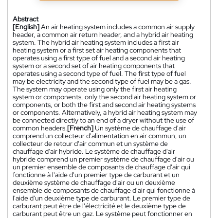
Abstract
[English]
An air heating system includes a common air supply
header, a common air return header, and a hybrid air heating
system. The hybrid air heating system includes a first air
heating system or a first set air heating components that
operates using a first type of fuel and a second air heating
system or a second set of air heating components that
operates using a second type of fuel. The first type of fuel
may be electricity and the second type of fuel may be a gas.
The system may operate using only the first air heating
system or components, only the second air heating system or
components, or both the first and second air heating systems
or components. Alternatively, a hybrid air heating system may
be connected directly to an end of a dryer without the use of
common headers.
[French]
Un système de chauffage d'air
comprend un collecteur d'alimentation en air commun, un
collecteur de retour d'air commun et un système de
chauffage d'air hybride. Le système de chauffage d'air
hybride comprend un premier système de chauffage d'air ou
un premier ensemble de composants de chauffage d'air qui
fonctionne à l'aide d'un premier type de carburant et un
deuxième système de chauffage d'air ou un deuxième
ensemble de composants de chauffage d'air qui fonctionne à
l'aide d'un deuxième type de carburant. Le premier type de
carburant peut être de l'électricité et le deuxième type de
carburant peut être un gaz. Le système peut fonctionner en