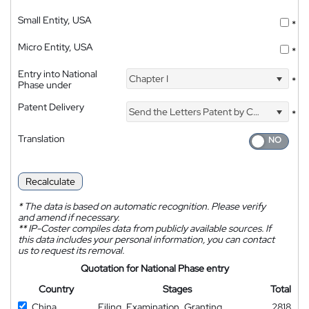
Small Entity, USA
*
Micro Entity, USA
*
Entry into National
Chapter I
*
Phase under
Patent Delivery
Send the Letters Patent by Courier
*
Translation
Recalculate
*
The data is based on automatic recognition. Please verify
and amend if necessary.
**
IP-Coster compiles data from publicly available sources. If
this data includes your personal information, you can contact
us to request its removal.
Quotation for National Phase entry
Country
Stages
Total
China
Filing, Examination, Granting
2818