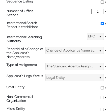
Sequence Listing
*
Number of Office
*
Actions
International Search
*
Report is established
EPO
International Searching
*
Authority
Recordal of a Change of
Change of Applicant's Name and Address
*
the Applicant's
Name/Address
Type of Assignment
The Standard Agent's Assignment
*
Applicant's Legal Status
Legal Entity
*
Small Entity
*
Non-Commercial
*
Organization
Micro Entity
*