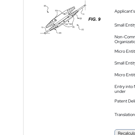
Applicant's
Small Entit
Non-Comm
Organizati
Micro Enti
Small Enti
Micro Enti
Entry into
under
Patent Del
Translation
Recalcul