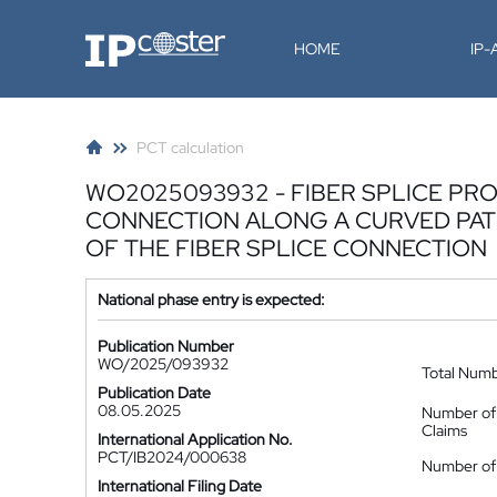
IP-Coster
HOME
IP
PCT calculation
WO2025093932 - FIBER SPLICE PR
CONNECTION ALONG A CURVED PA
OF THE FIBER SPLICE CONNECTION
National phase entry is expected:
Publication Number
WO/2025/093932
Total Num
Publication Date
08.05.2025
Number of
Claims
International Application No.
PCT/IB2024/000638
Number of 
International Filing Date