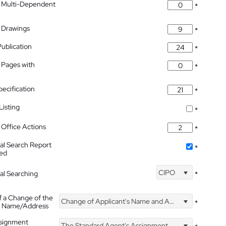
 Multi-Dependent
*
 Drawings
*
Publication
*
 Pages with
*
pecification
*
isting
*
Office Actions
*
nal Search Report
*
hed
CIPO
nal Searching
*
f a Change of the
Change of Applicant's Name and Address
*
's Name/Address
ssignment
The Standard Agent's Assignment