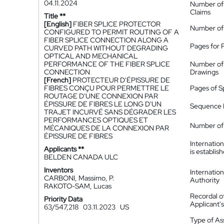
04.11.2024
Number of
Claims
Title **
[English]
FIBER SPLICE PROTECTOR
Number of
CONFIGURED TO PERMIT ROUTING OF A
FIBER SPLICE CONNECTION ALONG A
Pages for 
CURVED PATH WITHOUT DEGRADING
OPTICAL AND MECHANICAL
PERFORMANCE OF THE FIBER SPLICE
Number of
CONNECTION
Drawings
[French]
PROTECTEUR D'ÉPISSURE DE
FIBRES CONÇU POUR PERMETTRE LE
Pages of S
ROUTAGE D'UNE CONNEXION PAR
ÉPISSURE DE FIBRES LE LONG D'UN
Sequence L
TRAJET INCURVÉ SANS DÉGRADER LES
PERFORMANCES OPTIQUES ET
Number of 
MÉCANIQUES DE LA CONNEXION PAR
ÉPISSURE DE FIBRES
Internatio
Applicants **
is establis
BELDEN CANADA ULC
Inventors
Internatio
CARBONI, Massimo, P.
Authority
RAKOTO-SAM, Lucas
Recordal o
Priority Data
Applicant
63/547,218
03.11.2023
US
Type of A