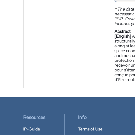
*
The data 
necessary.
**
IP-Coster
includes yo
Abstract
[English]
A
structurall
along at le
splice conn
and mechan
protection
recevoir un
pour s'éten
conçue pour
d'être rou
Resources
Info
IP-Guide
Terms of Use