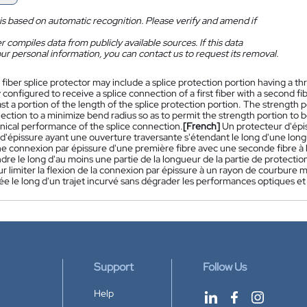
is based on automatic recognition. Please verify and amend if
 compiles data from publicly available sources. If this data
ur personal information, you can contact us to request its removal.
 fiber splice protector may include a splice protection portion having a 
y configured to receive a splice connection of a first fiber with a second 
ast a portion of the length of the splice protection portion. The strength p
ection to a minimize bend radius so as to permit the strength portion to 
ical performance of the splice connection.
[French]
Un protecteur d'épi
 d'épissure ayant une ouverture traversante s'étendant le long d'une long
e connexion par épissure d'une première fibre avec une seconde fibre à l'
dre le long d'au moins une partie de la longueur de la partie de protectio
 limiter la flexion de la connexion par épissure à un rayon de courbure m
tée le long d'un trajet incurvé sans dégrader les performances optiques e
Support
Follow Us
Help