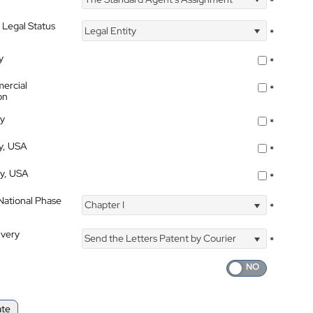
*
 Legal Status
Legal Entity
*
y
*
ercial
*
on
ty
*
ty, USA
*
ty, USA
*
 National Phase
Chapter I
*
ivery
Send the Letters Patent by Courier
*
ate