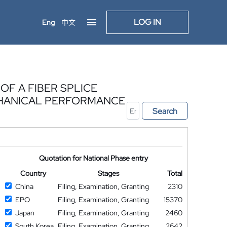
LOG IN
Eng
中文
F A FIBER SPLICE
CHANICAL PERFORMANCE
Search
Quotation for National Phase entry
Country
Stages
Total
China
Filing, Examination, Granting
2310
EPO
Filing, Examination, Granting
15370
Japan
Filing, Examination, Granting
2460
South Korea
Filing, Examination, Granting
2642