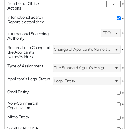
Number of Office
*
Actions
International Search
*
Report is established
EPO
International Searching
*
Authority
Recordal of a Change of
Change of Applicant's Name and Address
*
the Applicant's
Name/Address
Type of Assignment
The Standard Agent's Assignment
*
Applicant's Legal Status
Legal Entity
*
Small Entity
*
Non-Commercial
*
Organization
Micro Entity
*
Small Entity, USA