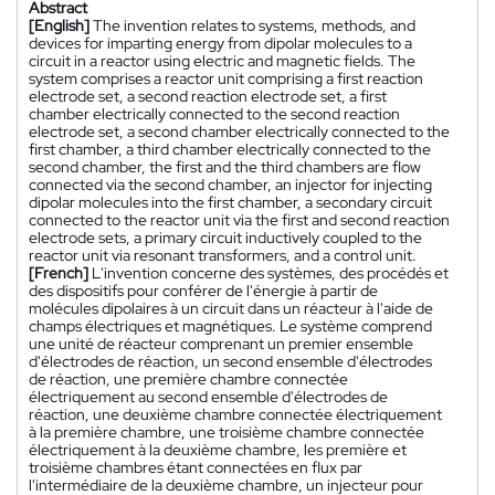
Abstract
[English]
The invention relates to systems, methods, and
devices for imparting energy from dipolar molecules to a
circuit in a reactor using electric and magnetic fields. The
system comprises a reactor unit comprising a first reaction
electrode set, a second reaction electrode set, a first
chamber electrically connected to the second reaction
electrode set, a second chamber electrically connected to the
first chamber, a third chamber electrically connected to the
second chamber, the first and the third chambers are flow
connected via the second chamber, an injector for injecting
dipolar molecules into the first chamber, a secondary circuit
connected to the reactor unit via the first and second reaction
electrode sets, a primary circuit inductively coupled to the
reactor unit via resonant transformers, and a control unit.
[French]
L'invention concerne des systèmes, des procédés et
des dispositifs pour conférer de l'énergie à partir de
molécules dipolaires à un circuit dans un réacteur à l'aide de
champs électriques et magnétiques. Le système comprend
une unité de réacteur comprenant un premier ensemble
d'électrodes de réaction, un second ensemble d'électrodes
de réaction, une première chambre connectée
électriquement au second ensemble d'électrodes de
réaction, une deuxième chambre connectée électriquement
à la première chambre, une troisième chambre connectée
électriquement à la deuxième chambre, les première et
troisième chambres étant connectées en flux par
l'intermédiaire de la deuxième chambre, un injecteur pour