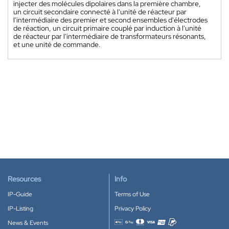
injecter des molécules dipolaires dans la première chambre,
un circuit secondaire connecté à l'unité de réacteur par
l'intermédiaire des premier et second ensembles d'électrodes
de réaction, un circuit primaire couplé par induction à l'unité
de réacteur par l'intermédiaire de transformateurs résonants,
et une unité de commande.
Resources
Info
IP-Guide
Terms of Use
IP-Listing
Privacy Policy
News & Events
Accepted payment methods