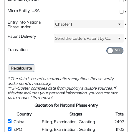
*
Micro Entity, USA
*
Entry into National
Chapter I
*
Phase under
Patent Delivery
Send the Letters Patent by Courier
*
Translation
Recalculate
*
The data is based on automatic recognition. Please verify
and amend if necessary.
**
IP-Coster compiles data from publicly available sources. If
this data includes your personal information, you can contact
us to request its removal.
Quotation for National Phase entry
Country
Stages
Total
China
Filing, Examination, Granting
2493
EPO
Filing, Examination, Granting
11102